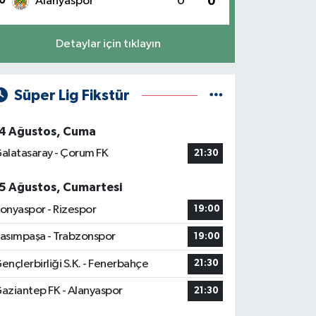
0
Alanyaspor
0
0
Detaylar için tıklayın
Süper Lig Fikstür
4 Ağustos, Cuma
alatasaray - Çorum FK
21:30
5 Ağustos, Cumartesi
onyaspor - Rizespor
19:00
asımpaşa - Trabzonspor
19:00
ençlerbirliği S.K. - Fenerbahçe
21:30
aziantep FK - Alanyaspor
21:30