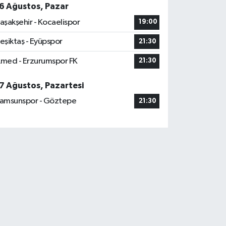
6 Ağustos, Pazar
aşakşehir - Kocaelispor
19:00
eşiktaş - Eyüpspor
21:30
med - Erzurumspor FK
21:30
7 Ağustos, Pazartesi
amsunspor - Göztepe
21:30