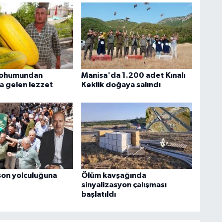
 tohumundan
Manisa'da 1.200 adet Kınalı
a gelen lezzet
Keklik doğaya salındı
 son yolculuğuna
Ölüm kavşağında
sinyalizasyon çalışması
başlatıldı