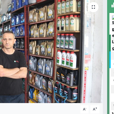
-
+
A
A