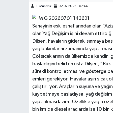
T- Muhabir
02.07.2026 - 07:44
Sanayinin eski esnaflarından olan “Azi
olan Yağ Değişim işini devam ettirdiğ
Dilşen, havaların giderek ısınmaya başl
yağ bakımlarını zamanında yaptırması 
Çöl sıcaklarının da ülkemizde kendini g
başladığını belirten usta Dilşen, “Bu s
sürekli kontrol etmesi ve gösterge pa
emleri gerekiyor. Havalar aşırı sıcak o
çalıştırılıyor. Araçların suyuna ve yağı
kaybetmeye başladıysa, yağ değişim z
yaptırılması lazım. Özellikle yağın öz
bin km’de diesel araçlarda ise 10 bin 