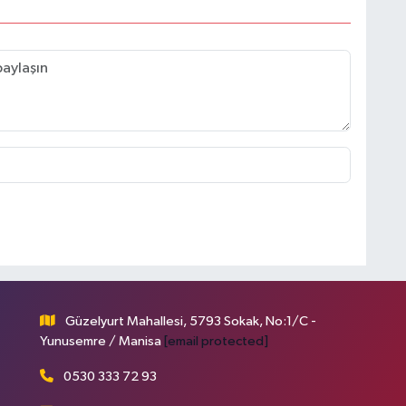
Güzelyurt Mahallesi, 5793 Sokak, No:1/C -
Yunusemre / Manisa
[email protected]
0530 333 72 93