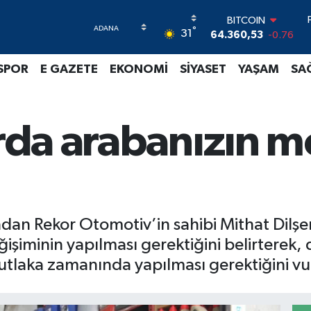
64.360,53
-0.76
DOLAR
°
31
47,7069
0.17
EURO
55,0265
0.01
SPOR
E GAZETE
EKONOMİ
SİYASET
YAŞAM
SA
STERLİN
64,1897
0.02
GRAM ALTIN
6618.49
2.12
arda arabanızın 
BİST100
13.887
64
an Rekor Otomotiv’in sahibi Mithat Dilşen,
işiminin yapılması gerektiğini belirterek,
tlaka zamanında yapılması gerektiğini vu