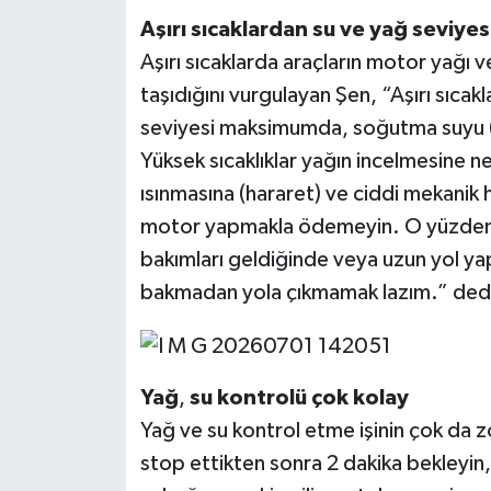
Aşırı
sıcaklardan
su
ve
yağ
seviyes
Aşırı sıcaklarda araçların motor yağı
taşıdığını vurgulayan Şen, “Aşırı sıca
seviyesi maksimumda, soğutma suyu (an
Yüksek sıcaklıklar yağın incelmesine n
ısınmasına (hararet) ve ciddi mekanik 
motor yapmakla ödemeyin. O yüzden uy
bakımları geldiğinde veya uzun yol y
bakmadan yola çıkmamak lazım.” ded
Yağ
,
su
kontrolü
çok
kolay
Yağ ve su kontrol etme işinin çok da 
stop ettikten sonra 2 dakika bekleyin,