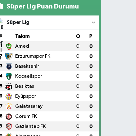
Süper Lig Puan Durumu
Süper Lig
#
Takım
O
P
1
Amed
0
0
2
Erzurumspor FK
0
0
3
Başakşehir
0
0
4
Kocaelispor
0
0
5
Beşiktaş
0
0
6
Eyüpspor
0
0
7
Galatasaray
0
0
8
Çorum FK
0
0
9
Gaziantep FK
0
0