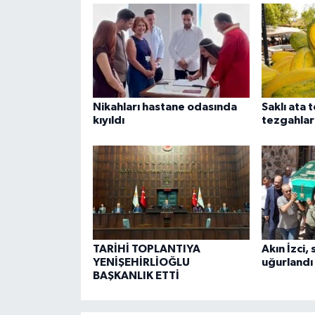
Nikahları hastane odasında
Saklı ata
kıyıldı
tezgahlar
TARİHİ TOPLANTIYA
Akın İzci,
YENİŞEHİRLİOĞLU
uğurlandı
BAŞKANLIK ETTİ