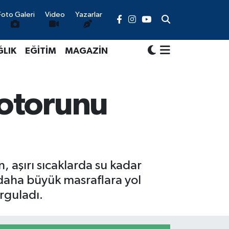
Foto Galeri
Video
Yazarlar
ĞLIK
EĞİTİM
MAGAZİN
motorunu
 aşırı sıcaklarda su kadar
 daha büyük masraflara yol
rguladı.