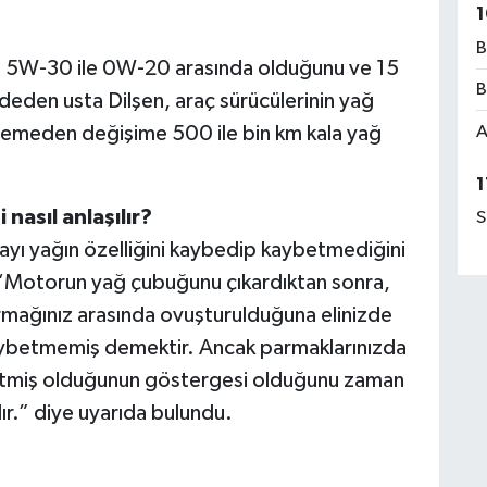
1
B
in 5W-30 ile 0W-20 arasında olduğunu ve 15
B
deden usta Dilşen, araç sürücülerinin yağ
A
klemeden değişime 500 ile bin km kala yağ
1
i
nasıl
anlaşılır?
S
olayı yağın özelliğini kaybedip kaybetmediğini
, “Motorun yağ çubuğunu çıkardıktan sonra,
rmağınız arasında ovuşturulduğuna elinizde
 kaybetmemiş demektir. Ancak parmaklarınızda
ybetmiş olduğunun göstergesi olduğunu zaman
r.” diye uyarıda bulundu.