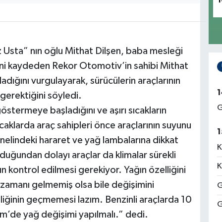
1
z Usta” nın oğlu Mithat Dilşen, baba mesleği
ini kaydeden Rekor Otomotiv’in sahibi Mithat
adığını vurgulayarak, sürücülerin araçlarının
1
gerektiğini söyledi.
G
östermeye başladığını ve aşırı sıcakların
ıcaklarda araç sahipleri önce araçlarının suyunu
1
nelindeki hararet ve yağ lambalarına dikkat
K
lduğundan dolayı araçlar da klimalar sürekli
K
nın kontrol edilmesi gerekiyor. Yağın özelliğini
amanı gelmemiş olsa bile değişimini
G
elliğinin geçmemesi lazım. Benzinli araçlarda 10
G
km’de yağ değişimi yapılmalı.” dedi.