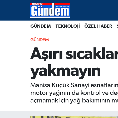
Manisa Hava Durumu
GÜNDEM
TEKNOLOJİ
ÖZEL HABER
Manisa Trafik Yoğunluk Haritası
GÜNDEM
Süper Lig Puan Durumu ve Fikstür
Aşırı sıcakl
Tüm Manşetler
yakmayın
Son Dakika Haberleri
Manisa Küçük Sanayi esnaflarınd
Haber Arşivi
motor yağının da kontrol ve değ
açmamak için yağ bakımının mu