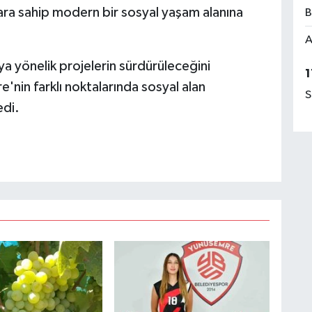
lara sahip modern bir sosyal yaşam alanına
B
A
ya yönelik projelerin sürdürüleceğini
1
nin farklı noktalarında sosyal alan
S
edi.