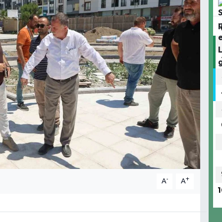
-
+
A
A
1