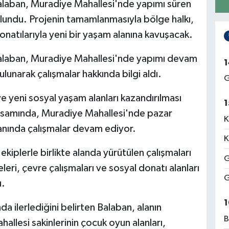
laban, Muradiye Mahallesi'nde yapımı süren
lundu. Projenin tamamlanmasıyla bölge halkı,
donatılarıyla yeni bir yaşam alanına kavuşacak.
alaban, Muradiye Mahallesi'nde yapımı devam
1
unarak çalışmalar hakkında bilgi aldı.
G
e yeni sosyal yaşam alanları kazandırılması
1
apsamında, Muradiye Mahallesi'nde pazar
K
anında çalışmalar devam ediyor.
K
iplerle birlikte alanda yürütülen çalışmaları
G
ri, çevre çalışmaları ve sosyal donatı alanları
G
u.
1
a ilerlediğini belirten Balaban, alanın
B
llesi sakinlerinin çocuk oyun alanları,