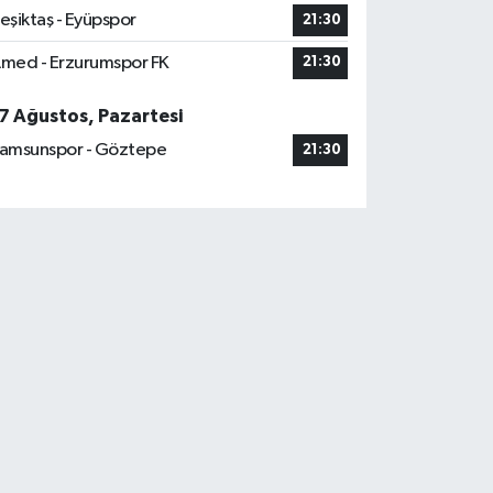
eşiktaş - Eyüpspor
21:30
med - Erzurumspor FK
21:30
7 Ağustos, Pazartesi
amsunspor - Göztepe
21:30