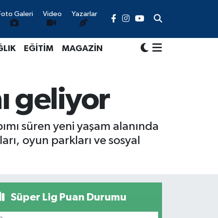
Foto Galeri
Video
Yazarlar
ĞLIK
EĞİTİM
MAGAZİN
ı geliyor
ımı süren yeni yaşam alanında
rı, oyun parkları ve sosyal
Süper Lig Puan Durumu