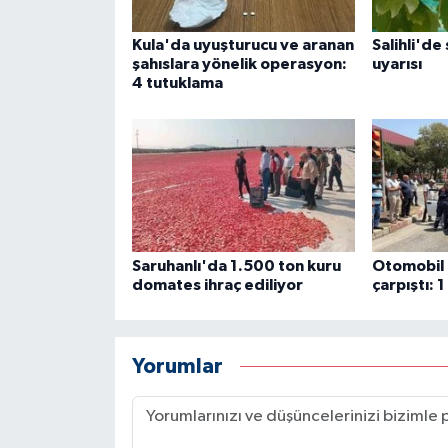
Kula'da uyuşturucu ve aranan
Salihli'de
şahıslara yönelik operasyon:
uyarısı
4 tutuklama
Saruhanlı'da 1.500 ton kuru
Otomobil i
domates ihraç ediliyor
çarpıştı: 1
Yorumlar