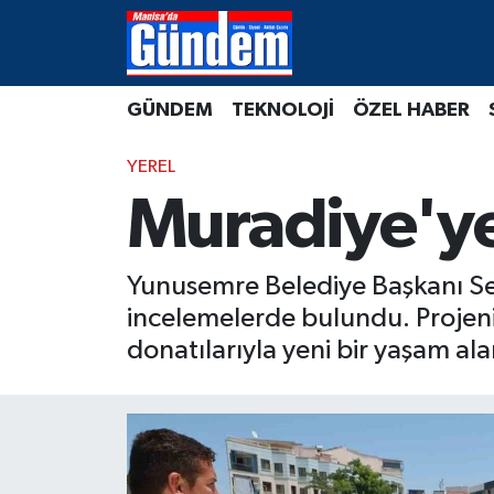
Manisa Hava Durumu
GÜNDEM
TEKNOLOJİ
ÖZEL HABER
Manisa Trafik Yoğunluk Haritası
YEREL
Süper Lig Puan Durumu ve Fikstür
Muradiye'ye
Tüm Manşetler
Yunusemre Belediye Başkanı Se
Son Dakika Haberleri
incelemelerde bulundu. Projenin
donatılarıyla yeni bir yaşam al
Haber Arşivi