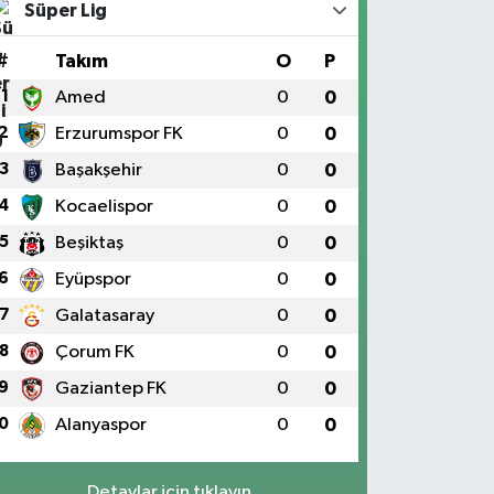
Süper Lig
#
Takım
O
P
1
Amed
0
0
2
Erzurumspor FK
0
0
3
Başakşehir
0
0
4
Kocaelispor
0
0
5
Beşiktaş
0
0
6
Eyüpspor
0
0
7
Galatasaray
0
0
8
Çorum FK
0
0
9
Gaziantep FK
0
0
0
Alanyaspor
0
0
Detaylar için tıklayın