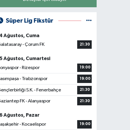
Süper Lig Fikstür
4 Ağustos, Cuma
alatasaray - Çorum FK
21:30
5 Ağustos, Cumartesi
onyaspor - Rizespor
19:00
asımpaşa - Trabzonspor
19:00
ençlerbirliği S.K. - Fenerbahçe
21:30
aziantep FK - Alanyaspor
21:30
6 Ağustos, Pazar
aşakşehir - Kocaelispor
19:00