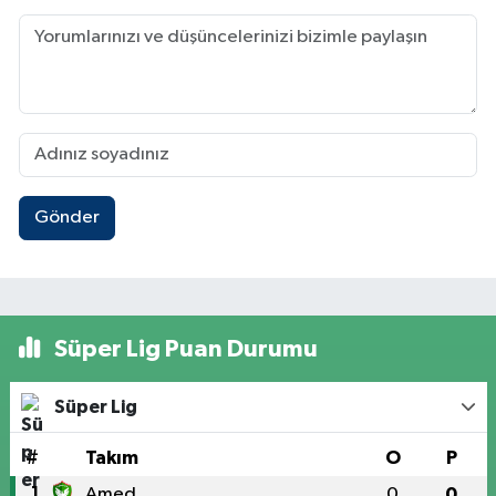
Gönder
Süper Lig Puan Durumu
Süper Lig
#
Takım
O
P
1
Amed
0
0