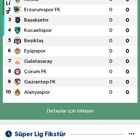
2
Erzurumspor FK
0
0
3
Başakşehir
0
0
4
Kocaelispor
0
0
5
Beşiktaş
0
0
6
Eyüpspor
0
0
7
Galatasaray
0
0
8
Çorum FK
0
0
9
Gaziantep FK
0
0
10
Alanyaspor
0
0
Detaylar için tıklayın
Süper Lig Fikstür