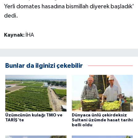
Yerli domates hasadına bismillah diyerek başladık'
dedi.
Kaynak:
İHA
Bunlar da ilginizi çekebilir
Üzümcünün kulağı TMO ve
Dünyaca ünlü çekirdeksiz
TARİŞ'te
Sultani üzümde hasat tarihi
belli oldu