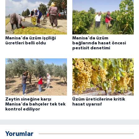
Manisa'da üzüm işçiliği
Manisa'da üzüm
ücretleri belli oldu
bağlarında hasat öncesi
pestisit denetimi
Zeytin sineğine karşı
Üzüm üreticilerine kritik
Manisa'da bahçeler tek tek
hasat uyarısı!
kontrol ediliyor
Yorumlar