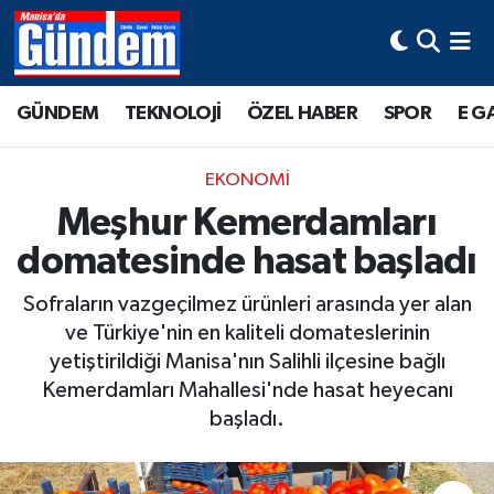
Manisa Hava Durumu
GÜNDEM
TEKNOLOJİ
ÖZEL HABER
SPOR
E G
Manisa Trafik Yoğunluk Haritası
EKONOMİ
Süper Lig Puan Durumu ve Fikstür
Meşhur Kemerdamları
domatesinde hasat başladı
Tüm Manşetler
Sofraların vazgeçilmez ürünleri arasında yer alan
Son Dakika Haberleri
ve Türkiye'nin en kaliteli domateslerinin
yetiştirildiği Manisa'nın Salihli ilçesine bağlı
Haber Arşivi
Kemerdamları Mahallesi'nde hasat heyecanı
başladı.