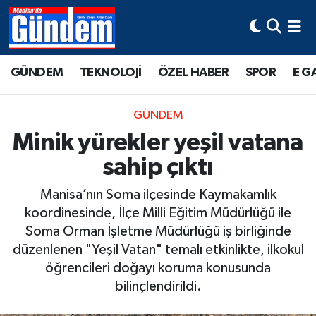
Manisa Hava Durumu
GÜNDEM
TEKNOLOJİ
ÖZEL HABER
SPOR
E G
Manisa Trafik Yoğunluk Haritası
GÜNDEM
Süper Lig Puan Durumu ve Fikstür
Minik yürekler yeşil vatana
sahip çıktı
Tüm Manşetler
Manisa’nın Soma ilçesinde Kaymakamlık
Son Dakika Haberleri
koordinesinde, İlçe Milli Eğitim Müdürlüğü ile
Soma Orman İşletme Müdürlüğü iş birliğinde
Haber Arşivi
düzenlenen "Yeşil Vatan" temalı etkinlikte, ilkokul
öğrencileri doğayı koruma konusunda
bilinçlendirildi.