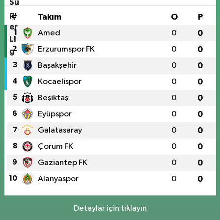
#
Takım
O
P
1
Amed
0
0
2
Erzurumspor FK
0
0
3
Başakşehir
0
0
4
Kocaelispor
0
0
5
Beşiktaş
0
0
6
Eyüpspor
0
0
7
Galatasaray
0
0
8
Çorum FK
0
0
9
Gaziantep FK
0
0
10
Alanyaspor
0
0
Detaylar için tıklayın