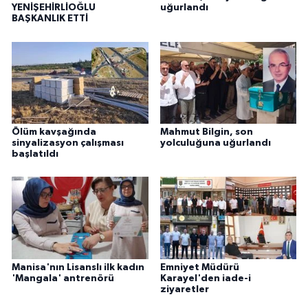
YENİŞEHİRLİOĞLU
uğurlandı
BAŞKANLIK ETTİ
Ölüm kavşağında
Mahmut Bilgin, son
sinyalizasyon çalışması
yolculuğuna uğurlandı
başlatıldı
Manisa'nın Lisanslı ilk kadın
Emniyet Müdürü
'Mangala' antrenörü
Karayel'den iade-i
ziyaretler