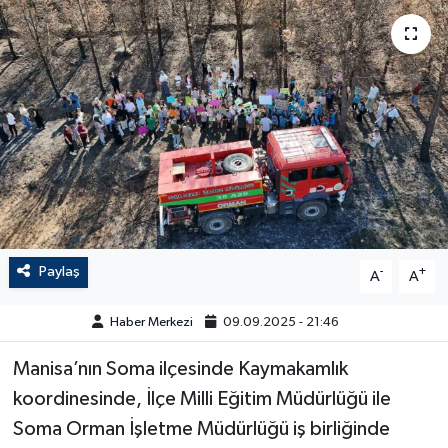
Paylaş
-
+
A
A
Haber Merkezi
09.09.2025 - 21:46
Manisa’nın Soma ilçesinde Kaymakamlık
koordinesinde, İlçe Milli Eğitim Müdürlüğü ile
Soma Orman İşletme Müdürlüğü iş birliğinde