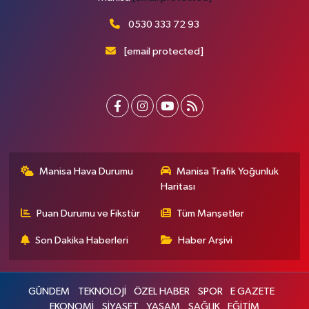
0530 333 72 93
[email protected]
Manisa Hava Durumu
Manisa Trafik Yoğunluk
Haritası
Puan Durumu ve Fikstür
Tüm Manşetler
Son Dakika Haberleri
Haber Arşivi
GÜNDEM
TEKNOLOJİ
ÖZEL HABER
SPOR
E GAZETE
EKONOMİ
SİYASET
YAŞAM
SAĞLIK
EĞİTİM