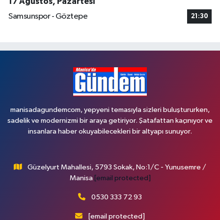
17 Ağustos, Pazartesi
Samsunspor - Göztepe
21:30
manisadagundemcom, yepyeni temasıyla sizleri buluştururken,
sadelik ve modernizmi bir araya getiriyor. Şatafattan kaçınıyor ve
insanlara haber okuyabilecekleri bir altyapı sunuyor.
Güzelyurt Mahallesi, 5793 Sokak, No:1/C - Yunusemre /
Manisa
[email protected]
0530 333 72 93
[email protected]