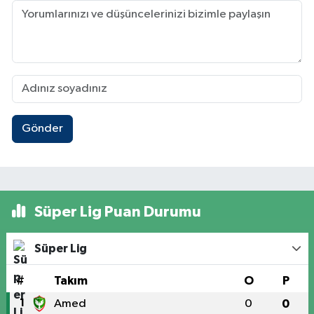
Gönder
Süper Lig Puan Durumu
Süper Lig
#
Takım
O
P
1
Amed
0
0