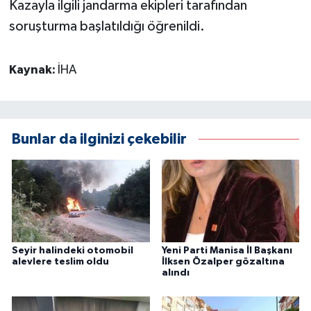
Kazayla ilgili jandarma ekipleri tarafından
soruşturma başlatıldığı öğrenildi.
Kaynak:
İHA
Bunlar da ilginizi çekebilir
Seyir halindeki otomobil
Yeni Parti Manisa İl Başkanı
alevlere teslim oldu
İlksen Özalper gözaltına
alındı