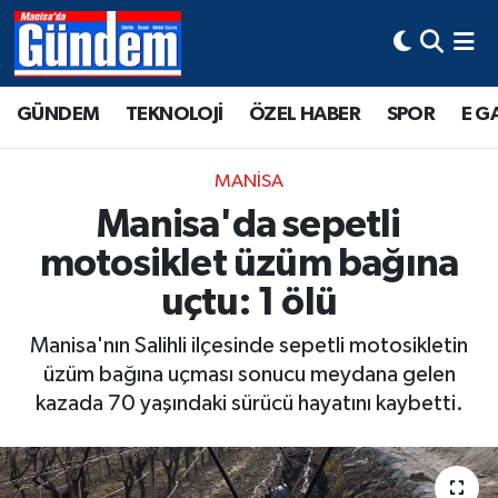
Manisa Hava Durumu
GÜNDEM
TEKNOLOJİ
ÖZEL HABER
SPOR
E G
Manisa Trafik Yoğunluk Haritası
MANİSA
Süper Lig Puan Durumu ve Fikstür
Manisa'da sepetli
motosiklet üzüm bağına
Tüm Manşetler
uçtu: 1 ölü
Son Dakika Haberleri
Manisa'nın Salihli ilçesinde sepetli motosikletin
Haber Arşivi
üzüm bağına uçması sonucu meydana gelen
kazada 70 yaşındaki sürücü hayatını kaybetti.