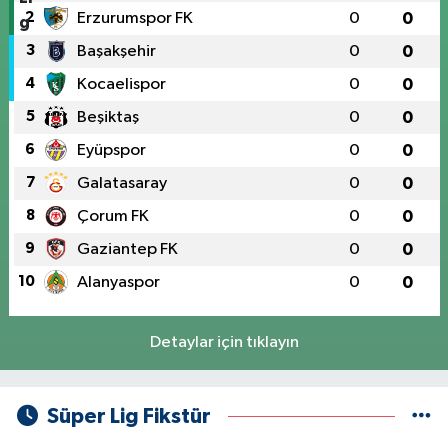
2
Erzurumspor FK
0
0
3
Başakşehir
0
0
4
Kocaelispor
0
0
5
Beşiktaş
0
0
6
Eyüpspor
0
0
7
Galatasaray
0
0
8
Çorum FK
0
0
9
Gaziantep FK
0
0
10
Alanyaspor
0
0
Detaylar için tıklayın
Süper Lig Fikstür