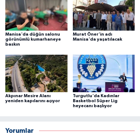
Manisa'da düğün salonu
Murat Öner'in adı
görünümlü kumarhaneye
Manisa'da yaşatılacak
baskın
Akpınar Mesire Alanı
Turgutlu'da Kadınlar
yeniden kapılarını açıyor
Basketbol Süper Lig
heyecanı başlıyor
Yorumlar