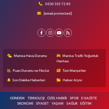
0530 333 72 93
[email protected]
Manisa Hava Durumu
Manisa Trafik Yoğunluk
Haritası
Puan Durumu ve Fikstür
Tüm Manşetler
Son Dakika Haberleri
Haber Arşivi
GÜNDEM
TEKNOLOJİ
ÖZEL HABER
SPOR
E GAZETE
EKONOMİ
SİYASET
YAŞAM
SAĞLIK
EĞİTİM