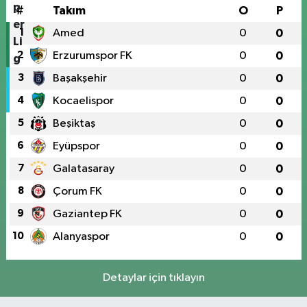
#
Takım
O
P
1
Amed
0
0
2
Erzurumspor FK
0
0
3
Başakşehir
0
0
4
Kocaelispor
0
0
5
Beşiktaş
0
0
6
Eyüpspor
0
0
7
Galatasaray
0
0
8
Çorum FK
0
0
9
Gaziantep FK
0
0
10
Alanyaspor
0
0
Detaylar için tıklayın