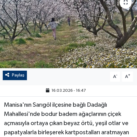
Paylaş
-
+
A
A
16.03.2026 - 16:47
Manisa'nın Sarıgöl ilçesine bağlı Dadağlı
Mahallesi'nde bodur badem ağaçlarının çiçek
açmasıyla ortaya çıkan beyaz örtü, yeşil otlar ve
papatyalarla birleşerek kartpostalları aratmayan