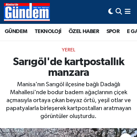
Manisa Hava Durumu
GÜNDEM
TEKNOLOJİ
ÖZEL HABER
SPOR
E G
Manisa Trafik Yoğunluk Haritası
YEREL
Süper Lig Puan Durumu ve Fikstür
Sarıgöl'de kartpostallık
manzara
Tüm Manşetler
Manisa'nın Sarıgöl ilçesine bağlı Dadağlı
Son Dakika Haberleri
Mahallesi'nde bodur badem ağaçlarının çiçek
açmasıyla ortaya çıkan beyaz örtü, yeşil otlar ve
Haber Arşivi
papatyalarla birleşerek kartpostalları aratmayan
görüntüler oluşturdu.