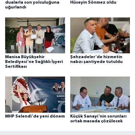
dualarla son yolculuğuna
Hüseyin Sönmez oldu
uğurlandı
Manisa Büyükşehir
Şehzadeler'de hizmetin
Belediyesi'ne Sağlıklı İşyeri
nabzı şantiyede tutuldu
Sertifikası
MHP Selendi'de yeni dönem
Küçük Sanayi'nin sorunları
ortak masada çözülecek