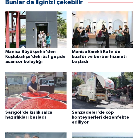
Bunlar da ilginizi çekebilir
Manisa Büyükşehir'den
Manisa Emekli Kafe'de
Kuşlubahçe'deki üst geçide
kuaför ve berber hizmeti
asansör kolaylığı
başladı
Sarıgöl'de kışlık salça
Şehzadeler'de çöp
hazırlıkları başladı
konteynerleri dezenfekte
ediliyor