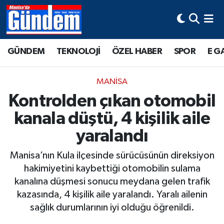
Manisa Hava Durumu
GÜNDEM
TEKNOLOJİ
ÖZEL HABER
SPOR
E G
Manisa Trafik Yoğunluk Haritası
MANİSA
Süper Lig Puan Durumu ve Fikstür
Kontrolden çıkan otomobil
kanala düştü, 4 kişilik aile
Tüm Manşetler
yaralandı
Son Dakika Haberleri
Manisa’nın Kula ilçesinde sürücüsünün direksiyon
Haber Arşivi
hakimiyetini kaybettiği otomobilin sulama
kanalına düşmesi sonucu meydana gelen trafik
kazasında, 4 kişilik aile yaralandı. Yaralı ailenin
sağlık durumlarının iyi olduğu öğrenildi.