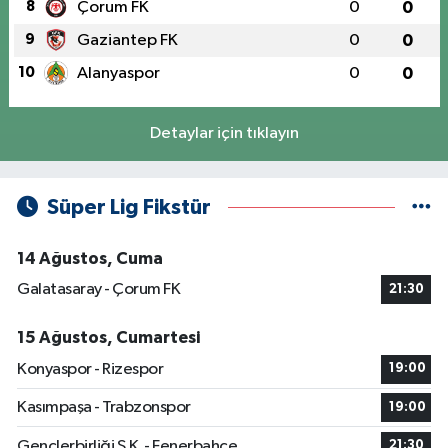
8
Çorum FK
0
0
9
Gaziantep FK
0
0
10
Alanyaspor
0
0
Detaylar için tıklayın
Süper Lig Fikstür
14 Ağustos, Cuma
Galatasaray - Çorum FK
21:30
15 Ağustos, Cumartesi
Konyaspor - Rizespor
19:00
Kasımpaşa - Trabzonspor
19:00
Gençlerbirliği S.K. - Fenerbahçe
21:30