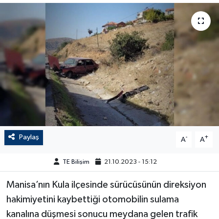
Paylaş
-
+
A
A
TE Bilişim
21.10.2023 - 15:12
Manisa’nın Kula ilçesinde sürücüsünün direksiyon
hakimiyetini kaybettiği otomobilin sulama
kanalına düşmesi sonucu meydana gelen trafik