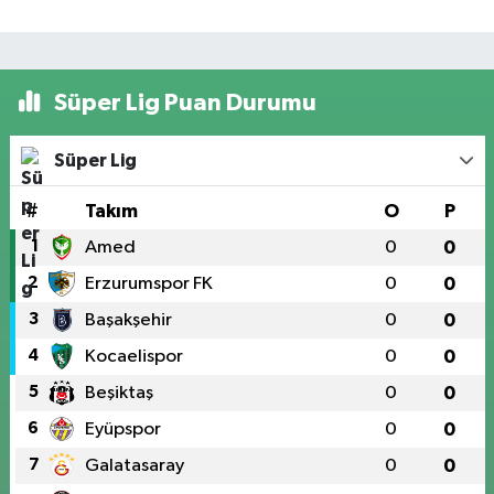
Süper Lig Puan Durumu
Süper Lig
#
Takım
O
P
1
Amed
0
0
2
Erzurumspor FK
0
0
3
Başakşehir
0
0
4
Kocaelispor
0
0
5
Beşiktaş
0
0
6
Eyüpspor
0
0
7
Galatasaray
0
0