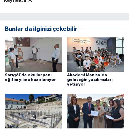
Kaynak:
İHA
Bunlar da ilginizi çekebilir
Sarıgöl'de okullar yeni
Akademi Manisa'da
eğitim yılına hazırlanıyor
geleceğin yazılımcıları
yetişiyor