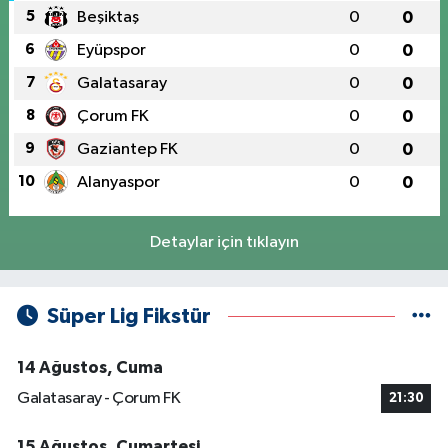
5
Beşiktaş
0
0
6
Eyüpspor
0
0
7
Galatasaray
0
0
8
Çorum FK
0
0
9
Gaziantep FK
0
0
10
Alanyaspor
0
0
Detaylar için tıklayın
Süper Lig Fikstür
14 Ağustos, Cuma
Galatasaray - Çorum FK
21:30
15 Ağustos, Cumartesi