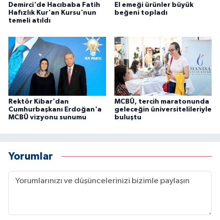
Demirci'de Hacıbaba Fatih
El emeği ürünler büyük
Hafızlık Kur'an Kursu'nun
beğeni topladı
temeli atıldı
Rektör Kibar'dan
MCBÜ, tercih maratonunda
Cumhurbaşkanı Erdoğan'a
geleceğin üniversitelileriyle
MCBÜ vizyonu sunumu
buluştu
Yorumlar