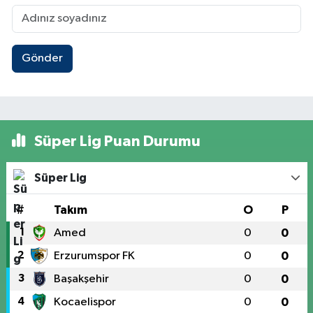
Gönder
Süper Lig Puan Durumu
Süper Lig
#
Takım
O
P
1
Amed
0
0
2
Erzurumspor FK
0
0
3
Başakşehir
0
0
4
Kocaelispor
0
0