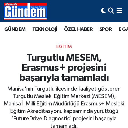
Manisa Hava Durumu
GÜNDEM
TEKNOLOJİ
ÖZEL HABER
SPOR
E G
Manisa Trafik Yoğunluk Haritası
EĞİTİM
Süper Lig Puan Durumu ve Fikstür
Turgutlu MESEM,
Erasmus+ projesini
Tüm Manşetler
başarıyla tamamladı
Son Dakika Haberleri
Manisa'nın Turgutlu ilçesinde faaliyet gösteren
Haber Arşivi
Turgutlu Mesleki Eğitim Merkezi (MESEM),
Manisa İl Milli Eğitim Müdürlüğü Erasmus+ Mesleki
Eğitim Akreditasyonu kapsamında yürüttüğü
'FutureDrive Diagnostic' projesini başarıyla
tamamladı.