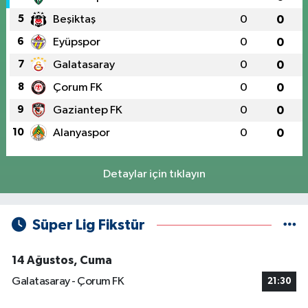
5
Beşiktaş
0
0
6
Eyüpspor
0
0
7
Galatasaray
0
0
8
Çorum FK
0
0
9
Gaziantep FK
0
0
10
Alanyaspor
0
0
Detaylar için tıklayın
Süper Lig Fikstür
14 Ağustos, Cuma
Galatasaray - Çorum FK
21:30