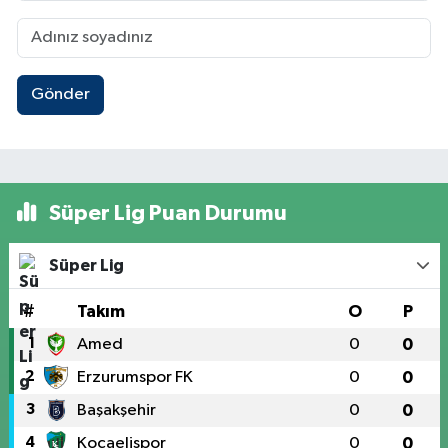
Gönder
Süper Lig Puan Durumu
Süper Lig
#
Takım
O
P
1
Amed
0
0
2
Erzurumspor FK
0
0
3
Başakşehir
0
0
4
Kocaelispor
0
0