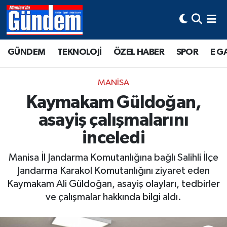
Manisa Hava Durumu
GÜNDEM
TEKNOLOJİ
ÖZEL HABER
SPOR
E G
Manisa Trafik Yoğunluk Haritası
MANİSA
Süper Lig Puan Durumu ve Fikstür
Kaymakam Güldoğan,
asayiş çalışmalarını
Tüm Manşetler
inceledi
Son Dakika Haberleri
Manisa İl Jandarma Komutanlığına bağlı Salihli İlçe
Haber Arşivi
Jandarma Karakol Komutanlığını ziyaret eden
Kaymakam Ali Güldoğan, asayiş olayları, tedbirler
ve çalışmalar hakkında bilgi aldı.