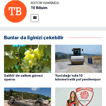
EDITÖR HAKKINDA
TE Bilişim
Bunlar da ilginizi çekebilir
Salihli'de salkım güvesi
Yuntdağı'nda 10
uyarısı
kilometrelik yol yenileniyor