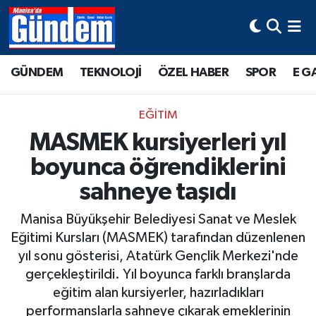
Manisa Hava Durumu
GÜNDEM
TEKNOLOJİ
ÖZEL HABER
SPOR
E G
Manisa Trafik Yoğunluk Haritası
EĞİTİM
Süper Lig Puan Durumu ve Fikstür
MASMEK kursiyerleri yıl
boyunca öğrendiklerini
Tüm Manşetler
sahneye taşıdı
Son Dakika Haberleri
Manisa Büyükşehir Belediyesi Sanat ve Meslek
Haber Arşivi
Eğitimi Kursları (MASMEK) tarafından düzenlenen
yıl sonu gösterisi, Atatürk Gençlik Merkezi'nde
gerçekleştirildi. Yıl boyunca farklı branşlarda
eğitim alan kursiyerler, hazırladıkları
performanslarla sahneye çıkarak emeklerinin