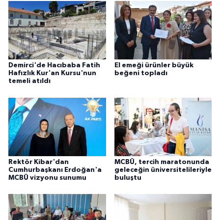
Demirci'de Hacıbaba Fatih
El emeği ürünler büyük
Hafızlık Kur'an Kursu'nun
beğeni topladı
temeli atıldı
Rektör Kibar'dan
MCBÜ, tercih maratonunda
Cumhurbaşkanı Erdoğan'a
geleceğin üniversitelileriyle
MCBÜ vizyonu sunumu
buluştu