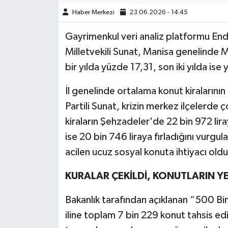
Haber Merkezi
23.06.2026 - 14:45
Gayrimenkul veri analiz platformu End
Milletvekili Sunat, Manisa genelinde M
bir yılda yüzde 17,31, son iki yılda ise
İl genelinde ortalama konut kiralarının 
Partili Sunat, krizin merkez ilçelerde
kiraların Şehzadeler'de 22 bin 972 lir
ise 20 bin 746 liraya fırladığını vurgul
acilen ucuz sosyal konuta ihtiyacı old
KURALAR ÇEKİLDİ, KONUTLARIN Y
Bakanlık tarafından açıklanan “500 B
iline toplam 7 bin 229 konut tahsis edi