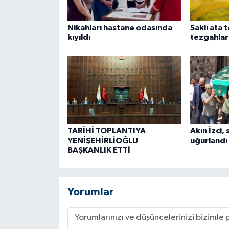
Nikahları hastane odasında
Saklı ata
kıyıldı
tezgahlar
TARİHİ TOPLANTIYA
Akın İzci,
YENİŞEHİRLİOĞLU
uğurlandı
BAŞKANLIK ETTİ
Yorumlar