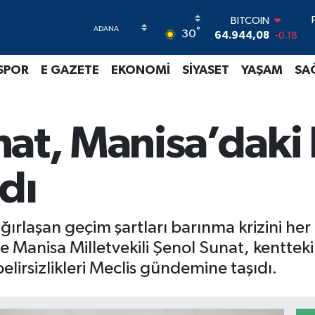
BITCOIN
°
64.944,08
-0.18
30
DOLAR
47,7436
0.18
SPOR
E GAZETE
EKONOMİ
SİYASET
YAŞAM
SA
EURO
55,2510
0.32
STERLİN
64,4811
0.38
unat, Manisa’daki
GRAM ALTIN
6660.55
0.03
BİST100
dı
13.779
-14
ğırlaşan geçim şartları barınma krizini her 
 Manisa Milletvekili Şenol Sunat, kentteki fa
lirsizlikleri Meclis gündemine taşıdı.