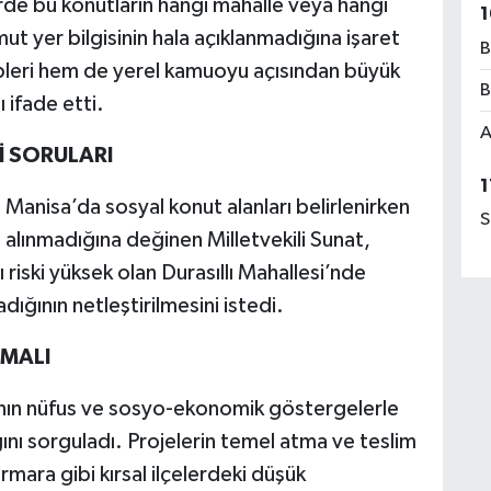
de bu konutların hangi mahalle veya hangi
1
mut yer bilgisinin hala açıklanmadığına işaret
B
pleri hem de yerel kamuoyu açısından büyük
B
ı ifade etti.
A
İ SORULARI
1
Manisa’da sosyal konut alanları belirlenirken
S
ıp alınmadığına değinen Milletvekili Sunat,
ı riski yüksek olan Durasıllı Mahallesi’nde
dığının netleştirilmesini istedi.
LMALI
arının nüfus ve sosyo-ekonomik göstergelerle
nı sorguladı. Projelerin temel atma ve teslim
mara gibi kırsal ilçelerdeki düşük