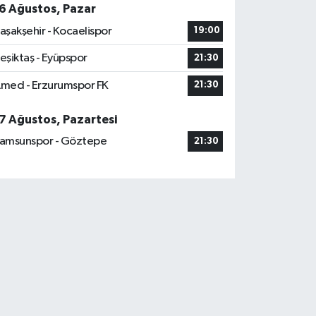
6 Ağustos, Pazar
aşakşehir - Kocaelispor
19:00
eşiktaş - Eyüpspor
21:30
med - Erzurumspor FK
21:30
7 Ağustos, Pazartesi
amsunspor - Göztepe
21:30