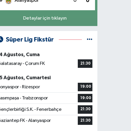
0
Alanyaspor
0
0
Detaylar için tıklayın
Süper Lig Fikstür
4 Ağustos, Cuma
alatasaray - Çorum FK
21:30
5 Ağustos, Cumartesi
onyaspor - Rizespor
19:00
asımpaşa - Trabzonspor
19:00
ençlerbirliği S.K. - Fenerbahçe
21:30
aziantep FK - Alanyaspor
21:30