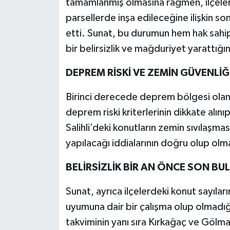
tamamlanmış olmasına rağmen, ilçeler
parsellerde inşa edileceğine ilişkin so
etti. Sunat, bu durumun hem hak sahi
bir belirsizlik ve mağduriyet yarattığın
DEPREM RİSKİ VE ZEMİN GÜVENLİĞ
Birinci derecede deprem bölgesi olan 
deprem riski kriterlerinin dikkate alın
Salihli’deki konutların zemin sıvılaşmas
yapılacağı iddialarının doğru olup olma
BELİRSİZLİK BİR AN ÖNCE SON BU
Sunat, ayrıca ilçelerdeki konut sayıl
uyumuna dair bir çalışma olup olmadığı
takviminin yanı sıra Kırkağaç ve Gölmar