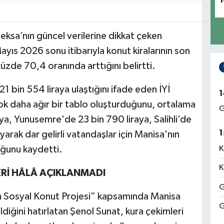
1
eksa’nın güncel verilerine dikkat çeken
ayıs 2026 sonu itibarıyla konut kiralarının son
 yüzde 70,4 oranında arttığını belirtti.
21 bin 554 liraya ulaştığını ifade eden İYİ
1
 çok daha ağır bir tablo oluşturduğunu, ortalama
G
aya, Yunusemre'de 23 bin 790 liraya, Salihli’de
1
ayarak dar gelirli vatandaşlar için Manisa'nın
uğunu kaydetti.
K
K
ERİ HÂLÂ AÇIKLANMADI
G
in Sosyal Konut Projesi” kapsamında Manisa
G
ldiğini hatırlatan Şenol Sunat, kura çekimleri