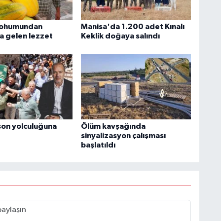
 tohumundan
Manisa'da 1.200 adet Kınalı
a gelen lezzet
Keklik doğaya salındı
 son yolculuğuna
Ölüm kavşağında
sinyalizasyon çalışması
başlatıldı