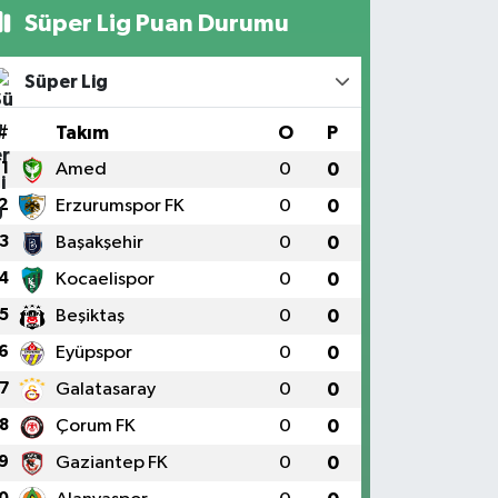
Süper Lig Puan Durumu
Süper Lig
#
Takım
O
P
1
Amed
0
0
2
Erzurumspor FK
0
0
3
Başakşehir
0
0
4
Kocaelispor
0
0
5
Beşiktaş
0
0
6
Eyüpspor
0
0
7
Galatasaray
0
0
8
Çorum FK
0
0
9
Gaziantep FK
0
0