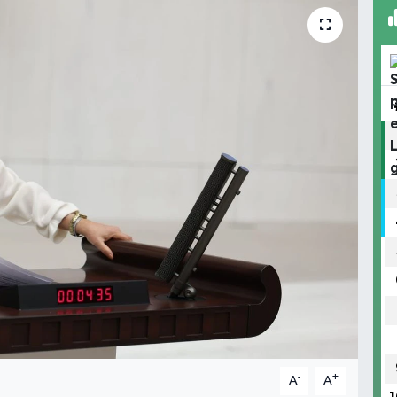
-
+
A
A