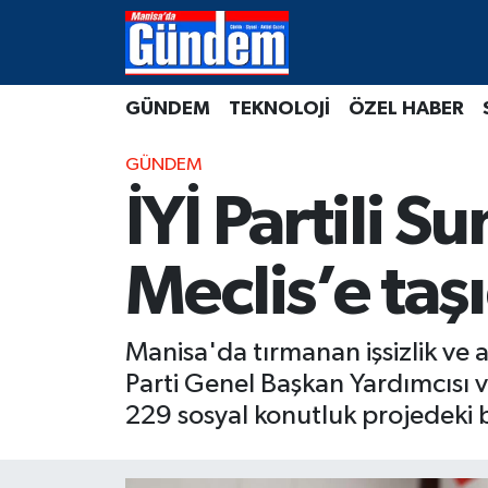
Manisa Hava Durumu
GÜNDEM
TEKNOLOJİ
ÖZEL HABER
Manisa Trafik Yoğunluk Haritası
GÜNDEM
Süper Lig Puan Durumu ve Fikstür
İYİ Partili S
Tüm Manşetler
Meclis’e taşı
Son Dakika Haberleri
Manisa'da tırmanan işsizlik ve a
Haber Arşivi
Parti Genel Başkan Yardımcısı ve
229 sosyal konutluk projedeki be