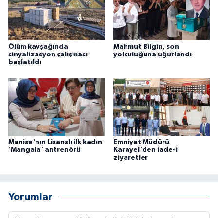
Ölüm kavşağında
Mahmut Bilgin, son
sinyalizasyon çalışması
yolculuğuna uğurlandı
başlatıldı
Manisa'nın Lisanslı ilk kadın
Emniyet Müdürü
'Mangala' antrenörü
Karayel'den iade-i
ziyaretler
Yorumlar