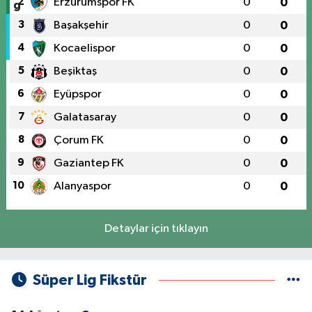
2
Erzurumspor FK
0
0
3
Başakşehir
0
0
4
Kocaelispor
0
0
5
Beşiktaş
0
0
6
Eyüpspor
0
0
7
Galatasaray
0
0
8
Çorum FK
0
0
9
Gaziantep FK
0
0
10
Alanyaspor
0
0
Detaylar için tıklayın
Süper Lig Fikstür