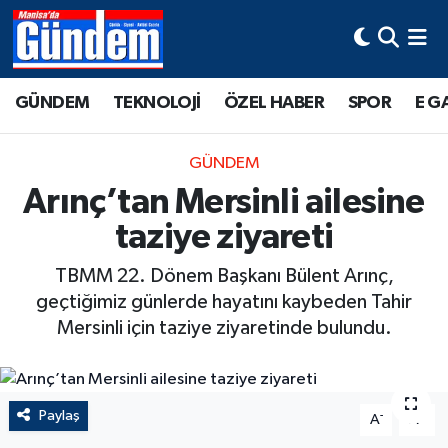
Manisa Hava Durumu
GÜNDEM
TEKNOLOJİ
ÖZEL HABER
SPOR
E G
Manisa Trafik Yoğunluk Haritası
GÜNDEM
Süper Lig Puan Durumu ve Fikstür
Arınç’tan Mersinli ailesine
taziye ziyareti
Tüm Manşetler
TBMM 22. Dönem Başkanı Bülent Arınç,
Son Dakika Haberleri
geçtiğimiz günlerde hayatını kaybeden Tahir
Mersinli için taziye ziyaretinde bulundu.
Haber Arşivi
Paylaş
-
+
A
A