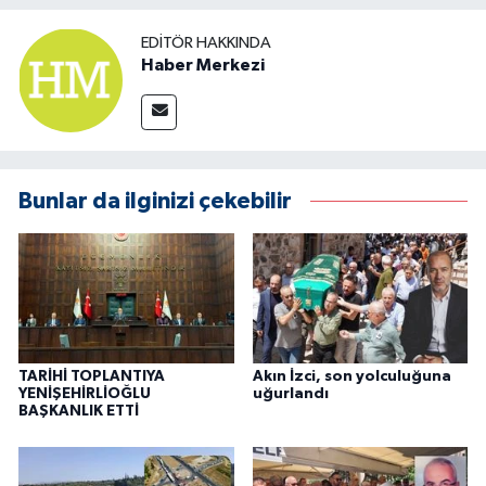
EDITÖR HAKKINDA
Haber Merkezi
Bunlar da ilginizi çekebilir
TARİHİ TOPLANTIYA
Akın İzci, son yolculuğuna
YENİŞEHİRLİOĞLU
uğurlandı
BAŞKANLIK ETTİ