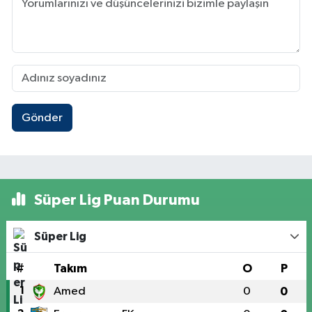
Gönder
Süper Lig Puan Durumu
Süper Lig
#
Takım
O
P
1
Amed
0
0