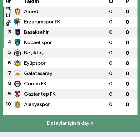
#
Takım
O
P
1
Amed
0
0
2
Erzurumspor FK
0
0
3
Başakşehir
0
0
4
Kocaelispor
0
0
5
Beşiktaş
0
0
6
Eyüpspor
0
0
7
Galatasaray
0
0
8
Çorum FK
0
0
9
Gaziantep FK
0
0
10
Alanyaspor
0
0
Detaylar için tıklayın