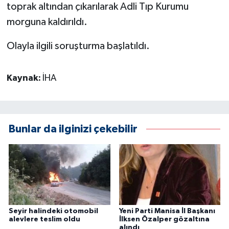
toprak altından çıkarılarak Adli Tıp Kurumu
morguna kaldırıldı.
Olayla ilgili soruşturma başlatıldı.
Kaynak:
İHA
Bunlar da ilginizi çekebilir
Seyir halindeki otomobil
Yeni Parti Manisa İl Başkanı
alevlere teslim oldu
İlksen Özalper gözaltına
alındı