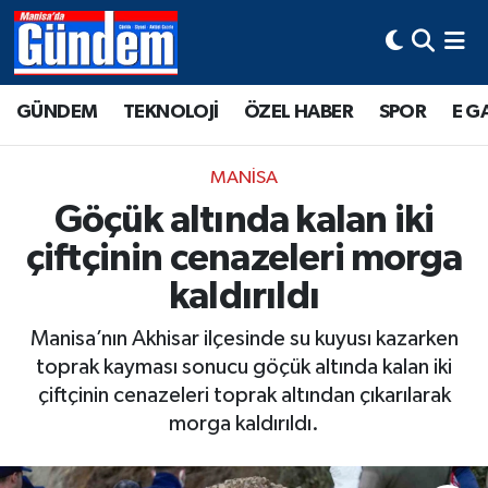
Manisa Hava Durumu
GÜNDEM
TEKNOLOJİ
ÖZEL HABER
SPOR
E G
Manisa Trafik Yoğunluk Haritası
MANİSA
Süper Lig Puan Durumu ve Fikstür
Göçük altında kalan iki
çiftçinin cenazeleri morga
Tüm Manşetler
kaldırıldı
Son Dakika Haberleri
Manisa’nın Akhisar ilçesinde su kuyusı kazarken
Haber Arşivi
toprak kayması sonucu göçük altında kalan iki
çiftçinin cenazeleri toprak altından çıkarılarak
morga kaldırıldı.