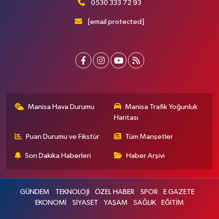
0530 333 72 93
[email protected]
Manisa Hava Durumu
Manisa Trafik Yoğunluk
Haritası
Puan Durumu ve Fikstür
Tüm Manşetler
Son Dakika Haberleri
Haber Arşivi
GÜNDEM
TEKNOLOJİ
ÖZEL HABER
SPOR
E GAZETE
EKONOMİ
SİYASET
YAŞAM
SAĞLIK
EĞİTİM