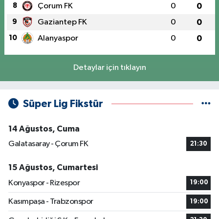
8
Çorum FK
0
0
9
Gaziantep FK
0
0
10
Alanyaspor
0
0
Detaylar için tıklayın
Süper Lig Fikstür
14 Ağustos, Cuma
Galatasaray - Çorum FK
21:30
15 Ağustos, Cumartesi
Konyaspor - Rizespor
19:00
Kasımpaşa - Trabzonspor
19:00