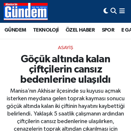
Manisa Hava Durumu
GÜNDEM
TEKNOLOJİ
ÖZEL HABER
SPOR
E G
Manisa Trafik Yoğunluk Haritası
ASAYİŞ
Süper Lig Puan Durumu ve Fikstür
Göçük altında kalan
çiftçilerin cansız
Tüm Manşetler
bedenlerine ulaşıldı
Son Dakika Haberleri
Manisa’nın Akhisar ilçesinde su kuyusu açmak
Haber Arşivi
isterken meydana gelen toprak kayması sonucu
göçük altında kalan iki çiftinin hayatını kaybettiği
belirlendi. Yaklaşık 5 saatlik çalışmanın ardından
çiftçilerin cansız bedenlerine ulaşılırken,
cenazelerin toprak altından çıkarılması için