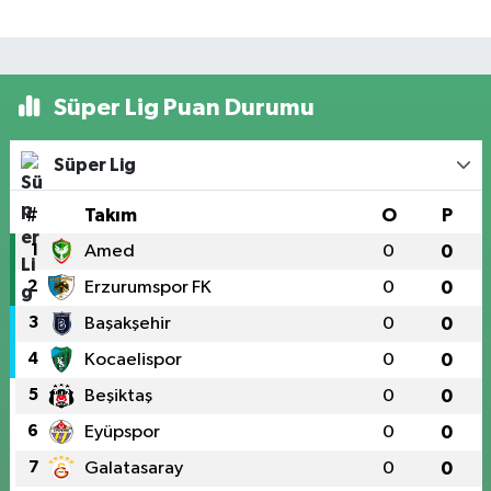
Süper Lig Puan Durumu
Süper Lig
#
Takım
O
P
1
Amed
0
0
2
Erzurumspor FK
0
0
3
Başakşehir
0
0
4
Kocaelispor
0
0
5
Beşiktaş
0
0
6
Eyüpspor
0
0
7
Galatasaray
0
0