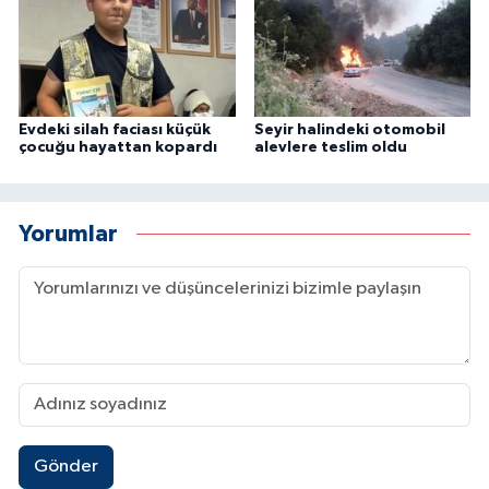
Evdeki silah faciası küçük
Seyir halindeki otomobil
çocuğu hayattan kopardı
alevlere teslim oldu
Yorumlar
Gönder