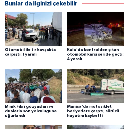
Bunlar da ilginizi çekebilir
Otomobil ile tır kavşakta
Kula'da kontrolden çıkan
çarpıştı: 1 yaralı
otomobil karşı şeride geçti:
4 yaralı
Minik Fikri gözyaşları ve
Manisa'da motosiklet
dualarla son yolculuğuna
bariyerlere çarptı, sürücü
uğurlandı
hayatını kaybetti