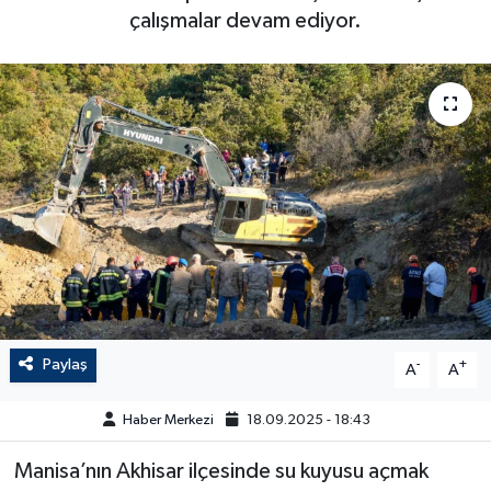
çalışmalar devam ediyor.
Paylaş
-
+
A
A
Haber Merkezi
18.09.2025 - 18:43
Manisa’nın Akhisar ilçesinde su kuyusu açmak