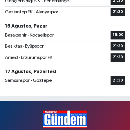
Gençlerbirliği S.K. - Fenerbahçe
21:30
Gaziantep FK - Alanyaspor
21:30
16 Ağustos, Pazar
Başakşehir - Kocaelispor
19:00
Beşiktaş - Eyüpspor
21:30
Amed - Erzurumspor FK
21:30
17 Ağustos, Pazartesi
Samsunspor - Göztepe
21:30