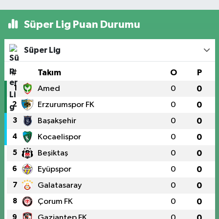
Süper Lig Puan Durumu
Süper Lig
#
Takım
O
P
1
Amed
0
0
2
Erzurumspor FK
0
0
3
Başakşehir
0
0
4
Kocaelispor
0
0
5
Beşiktaş
0
0
6
Eyüpspor
0
0
7
Galatasaray
0
0
8
Çorum FK
0
0
9
Gaziantep FK
0
0