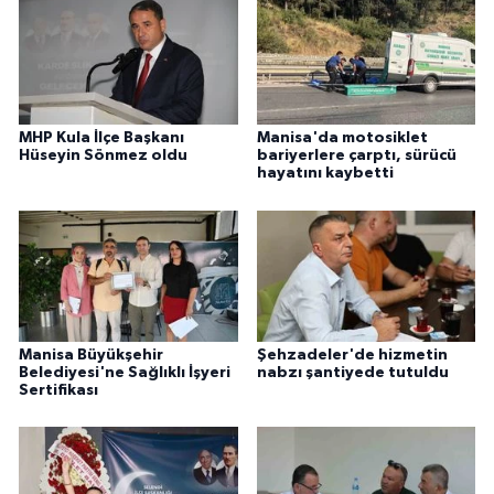
MHP Kula İlçe Başkanı
Manisa'da motosiklet
Hüseyin Sönmez oldu
bariyerlere çarptı, sürücü
hayatını kaybetti
Manisa Büyükşehir
Şehzadeler'de hizmetin
Belediyesi'ne Sağlıklı İşyeri
nabzı şantiyede tutuldu
Sertifikası