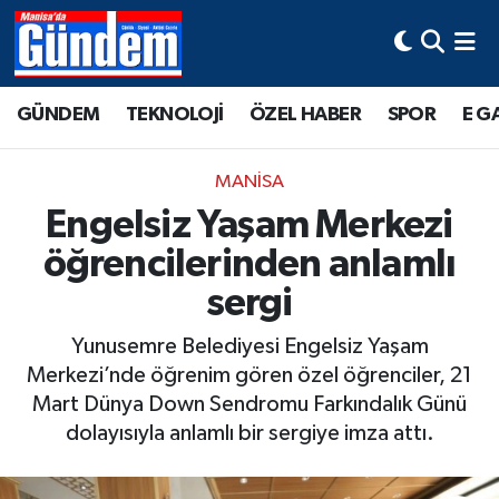
Manisa Hava Durumu
GÜNDEM
TEKNOLOJİ
ÖZEL HABER
SPOR
E G
Manisa Trafik Yoğunluk Haritası
MANİSA
Süper Lig Puan Durumu ve Fikstür
Engelsiz Yaşam Merkezi
öğrencilerinden anlamlı
Tüm Manşetler
sergi
Son Dakika Haberleri
Yunusemre Belediyesi Engelsiz Yaşam
Haber Arşivi
Merkezi’nde öğrenim gören özel öğrenciler, 21
Mart Dünya Down Sendromu Farkındalık Günü
dolayısıyla anlamlı bir sergiye imza attı.