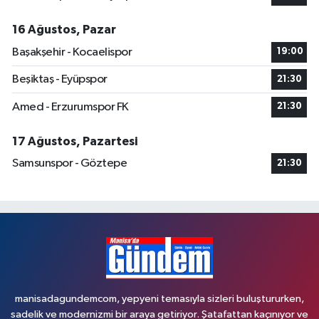
16 Ağustos, Pazar
Başakşehir - Kocaelispor
19:00
Beşiktaş - Eyüpspor
21:30
Amed - Erzurumspor FK
21:30
17 Ağustos, Pazartesi
Samsunspor - Göztepe
21:30
manisadagundemcom, yepyeni temasıyla sizleri buluştururken,
sadelik ve modernizmi bir araya getiriyor. Şatafattan kaçınıyor ve