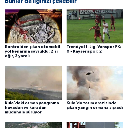
Bunlar da ilginizi çekebilir
Kontrolden çıkan otomobil
Trendyol 1. Lig: Vanspor FK:
yol kenarına savruldu: 2'si
0 - Kayserispor: 2
ağır, 3 yaralı
Kula'daki orman yangınına
Kula'da tarım arazisinde
havadan ve karadan
çıkan yangın ormana sıçradı
müdahale sürüyor