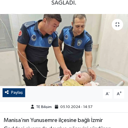
SAĞLADI.
Paylaş
-
+
A
A
TE Bilişim
05.10.2024 - 14:57
Manisa’nın Yunusemre ilçesine bağlı İzmir