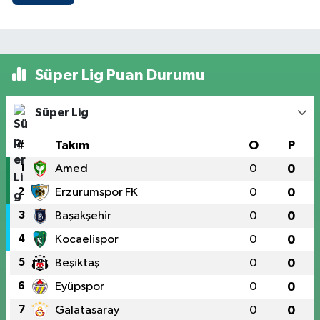
Süper Lig Puan Durumu
Süper Lig
#
Takım
O
P
1
Amed
0
0
2
Erzurumspor FK
0
0
3
Başakşehir
0
0
4
Kocaelispor
0
0
5
Beşiktaş
0
0
6
Eyüpspor
0
0
7
Galatasaray
0
0