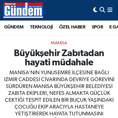
Manisa Hava Durumu
GÜNDEM
TEKNOLOJİ
ÖZEL HABER
SPOR
E G
Manisa Trafik Yoğunluk Haritası
MANİSA
Süper Lig Puan Durumu ve Fikstür
Büyükşehir Zabıtadan
hayati müdahale
Tüm Manşetler
MANİSA’NIN YUNUSEMRE İLÇESİNE BAĞLI
Son Dakika Haberleri
İZMİR CADDESİ CİVARINDA DEVRİYE GÖREVİNİ
SÜRDÜREN MANİSA BÜYÜKŞEHİR BELEDİYESİ
Haber Arşivi
ZABITA EKİPLERİ, NEFES ALMAKTA GÜÇLÜK
ÇEKTİĞİ TESPİT EDİLEN BİR BUÇUK YAŞINDAKİ
ÇOCUĞU EKİP ARACIYLA HASTANEYE
YETİŞTİREREK HAYATA TUTUNMASINI