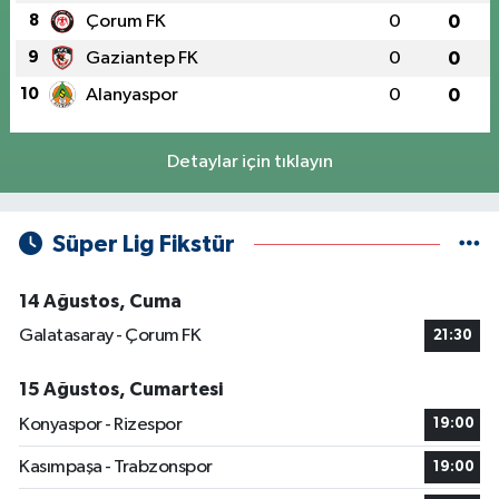
8
Çorum FK
0
0
9
Gaziantep FK
0
0
10
Alanyaspor
0
0
Detaylar için tıklayın
Süper Lig Fikstür
14 Ağustos, Cuma
Galatasaray - Çorum FK
21:30
15 Ağustos, Cumartesi
Konyaspor - Rizespor
19:00
Kasımpaşa - Trabzonspor
19:00