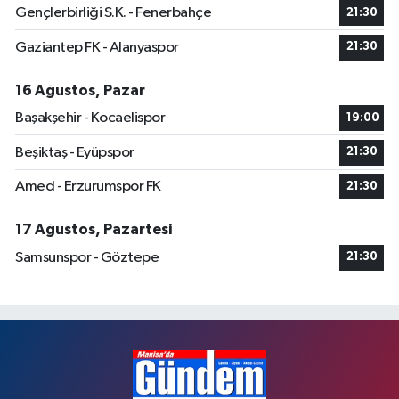
Gençlerbirliği S.K. - Fenerbahçe
21:30
Gaziantep FK - Alanyaspor
21:30
16 Ağustos, Pazar
Başakşehir - Kocaelispor
19:00
Beşiktaş - Eyüpspor
21:30
Amed - Erzurumspor FK
21:30
17 Ağustos, Pazartesi
Samsunspor - Göztepe
21:30