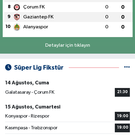
8
Çorum FK
0
0
9
Gaziantep FK
0
0
10
Alanyaspor
0
0
Detaylar için tıklayın
Süper Lig Fikstür
14 Ağustos, Cuma
Galatasaray - Çorum FK
21:30
15 Ağustos, Cumartesi
Konyaspor - Rizespor
19:00
Kasımpaşa - Trabzonspor
19:00