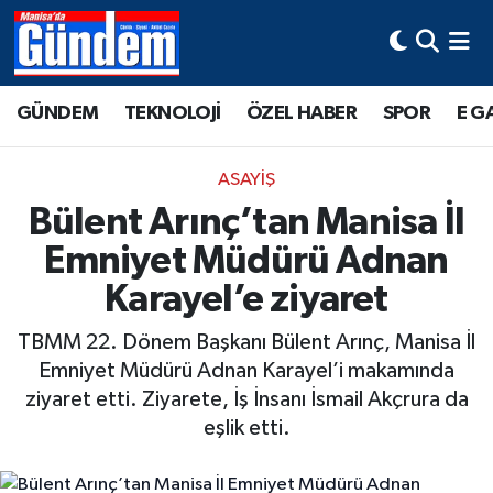
Manisa Hava Durumu
GÜNDEM
TEKNOLOJİ
ÖZEL HABER
SPOR
E G
Manisa Trafik Yoğunluk Haritası
ASAYİŞ
Süper Lig Puan Durumu ve Fikstür
Bülent Arınç’tan Manisa İl
Emniyet Müdürü Adnan
Tüm Manşetler
Karayel’e ziyaret
Son Dakika Haberleri
TBMM 22. Dönem Başkanı Bülent Arınç, Manisa İl
Haber Arşivi
Emniyet Müdürü Adnan Karayel’i makamında
ziyaret etti. Ziyarete, İş İnsanı İsmail Akçrura da
eşlik etti.