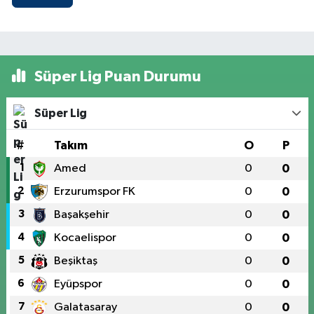
Süper Lig Puan Durumu
Süper Lig
#
Takım
O
P
1
Amed
0
0
2
Erzurumspor FK
0
0
3
Başakşehir
0
0
4
Kocaelispor
0
0
5
Beşiktaş
0
0
6
Eyüpspor
0
0
7
Galatasaray
0
0