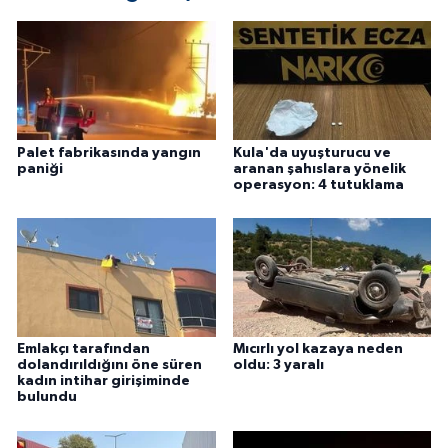
Palet fabrikasında yangın
Kula'da uyuşturucu ve
paniği
aranan şahıslara yönelik
operasyon: 4 tutuklama
Emlakçı tarafından
Mıcırlı yol kazaya neden
dolandırıldığını öne süren
oldu: 3 yaralı
kadın intihar girişiminde
bulundu