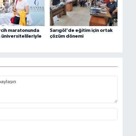
rcih maratonunda
Sarıgöl'de eğitim için ortak
üniversitelileriyle
çözüm dönemi