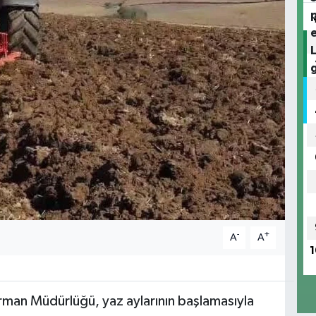
-
+
A
A
1
Orman Müdürlüğü, yaz aylarının başlamasıyla