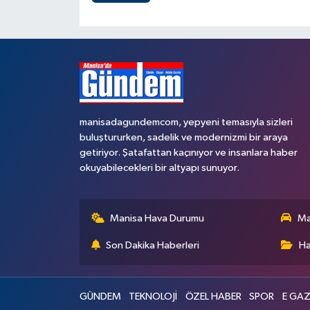
manisadagundemcom, yepyeni temasıyla sizleri
buluştururken, sadelik ve modernizmi bir araya
getiriyor. Şatafattan kaçınıyor ve insanlara haber
okuyabilecekleri bir altyapı sunuyor.
Manisa Hava Durumu
Ma
Son Dakika Haberleri
Ha
GÜNDEM
TEKNOLOJİ
ÖZEL HABER
SPOR
E GAZ