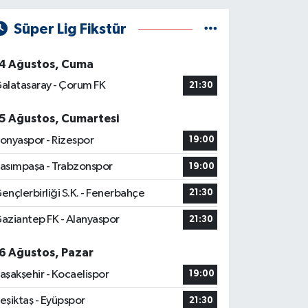
Süper Lig Fikstür
4 Ağustos, Cuma
alatasaray - Çorum FK
21:30
5 Ağustos, Cumartesi
onyaspor - Rizespor
19:00
asımpaşa - Trabzonspor
19:00
ençlerbirliği S.K. - Fenerbahçe
21:30
aziantep FK - Alanyaspor
21:30
6 Ağustos, Pazar
aşakşehir - Kocaelispor
19:00
eşiktaş - Eyüpspor
21:30