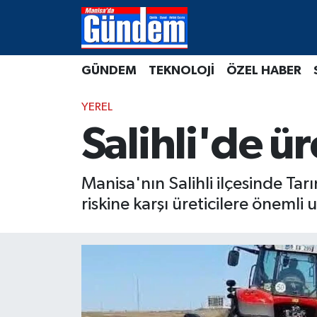
Manisa Hava Durumu
GÜNDEM
TEKNOLOJİ
ÖZEL HABER
Manisa Trafik Yoğunluk Haritası
YEREL
Süper Lig Puan Durumu ve Fikstür
Salihli'de ür
Tüm Manşetler
Manisa'nın Salihli ilçesinde Ta
Son Dakika Haberleri
riskine karşı üreticilere önemli
Haber Arşivi