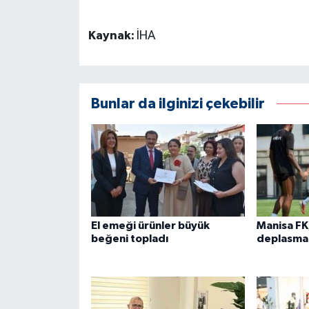
Kaynak:
İHA
Bunlar da ilginizi çekebilir
El emeği ürünler büyük
Manisa FK
beğeni topladı
deplasman