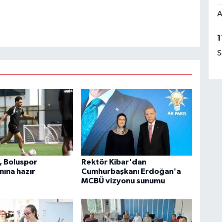
A
1
S
, Boluspor
Rektör Kibar'dan
ına hazır
Cumhurbaşkanı Erdoğan'a
MCBÜ vizyonu sunumu