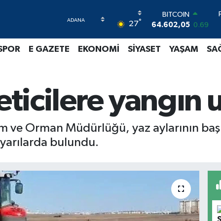
BITCOIN
°
27
64.602,05
0.69
DOLAR
47,6006
0.06
SPOR
E GAZETE
EKONOMİ
SİYASET
YAŞAM
SA
EURO
55,0250
0.02
STERLİN
64,2398
0.2
eticilere yangın u
GRAM ALTIN
6513.94
0.32
BİST100
rım ve Orman Müdürlüğü, yaz aylarının başl
13.768
48
 uyarılarda bulundu.