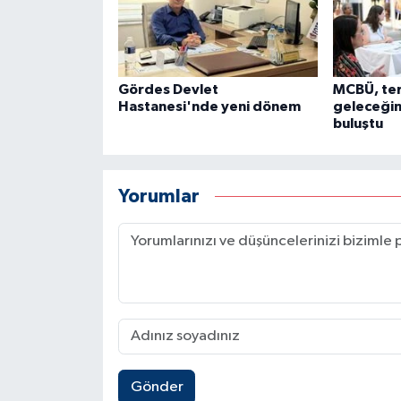
Gördes Devlet
MCBÜ, te
Hastanesi'nde yeni dönem
geleceğin 
buluştu
Yorumlar
Gönder