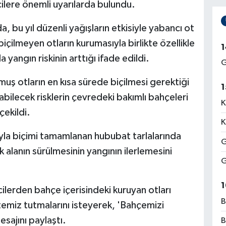
icilere önemli uyarılarda bulundu.
 bu yıl düzenli yağışların etkisiyle yabancı ot
biçilmeyen otların kurumasıyla birlikte özellikle
1
angın riskinin arttığı ifade edildi.
G
ş otların en kısa sürede biçilmesi gerektiği
1
abilecek risklerin çevredeki bakımlı bahçeleri
K
çekildi.
K
yla biçimi tamamlanan hububat tarlalarında
G
ik alanın sürülmesinin yangının ilerlemesini
G
1
ilerden bahçe içerisindeki kuruyan otları
B
ı temiz tutmalarını isteyerek, 'Bahçemizi
sajını paylaştı.
B