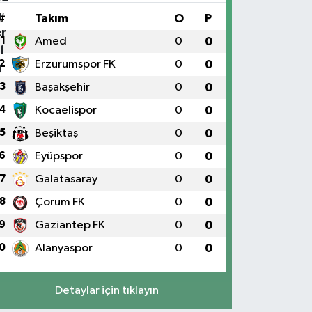
#
Takım
O
P
1
Amed
0
0
2
Erzurumspor FK
0
0
3
Başakşehir
0
0
4
Kocaelispor
0
0
5
Beşiktaş
0
0
6
Eyüpspor
0
0
7
Galatasaray
0
0
8
Çorum FK
0
0
9
Gaziantep FK
0
0
0
Alanyaspor
0
0
Detaylar için tıklayın