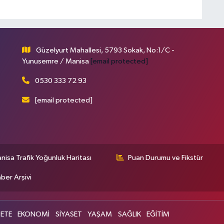
Güzelyurt Mahallesi, 5793 Sokak, No:1/C -
Yunusemre / Manisa
[email protected]
0530 333 72 93
[email protected]
nisa Trafik Yoğunluk Haritası
Puan Durumu ve Fikstür
ber Arşivi
ETE
EKONOMİ
SİYASET
YAŞAM
SAĞLIK
EĞİTİM