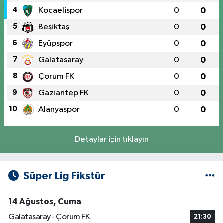
4
Kocaelispor
0
0
5
Beşiktaş
0
0
6
Eyüpspor
0
0
7
Galatasaray
0
0
8
Çorum FK
0
0
9
Gaziantep FK
0
0
10
Alanyaspor
0
0
Detaylar için tıklayın
Süper Lig Fikstür
14 Ağustos, Cuma
Galatasaray - Çorum FK
21:30