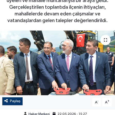
üyeleri ve mahalle muhtarlarıyla bir araya geldi.
Gerçekleştirilen toplantıda ilçenin ihtiyaçları,
mahallelerde devam eden çalışmalar ve
vatandaşlardan gelen talepler değerlendirildi.
Paylaş
-
+
A
A
Haber Merkezi
22.05.2026 - 15:27