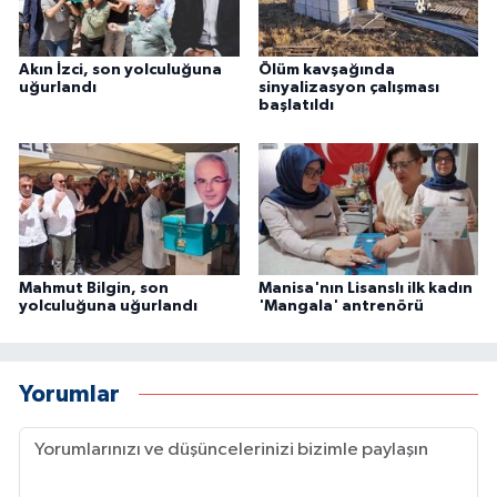
Akın İzci, son yolculuğuna
Ölüm kavşağında
uğurlandı
sinyalizasyon çalışması
başlatıldı
Mahmut Bilgin, son
Manisa'nın Lisanslı ilk kadın
yolculuğuna uğurlandı
'Mangala' antrenörü
Yorumlar