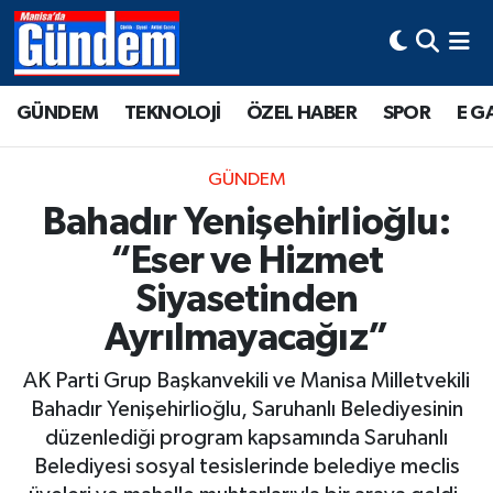
Manisa Hava Durumu
GÜNDEM
TEKNOLOJİ
ÖZEL HABER
SPOR
E G
Manisa Trafik Yoğunluk Haritası
GÜNDEM
Süper Lig Puan Durumu ve Fikstür
Bahadır Yenişehirlioğlu:
“Eser ve Hizmet
Tüm Manşetler
Siyasetinden
Son Dakika Haberleri
Ayrılmayacağız”
Haber Arşivi
AK Parti Grup Başkanvekili ve Manisa Milletvekili
Bahadır Yenişehirlioğlu, Saruhanlı Belediyesinin
düzenlediği program kapsamında Saruhanlı
Belediyesi sosyal tesislerinde belediye meclis