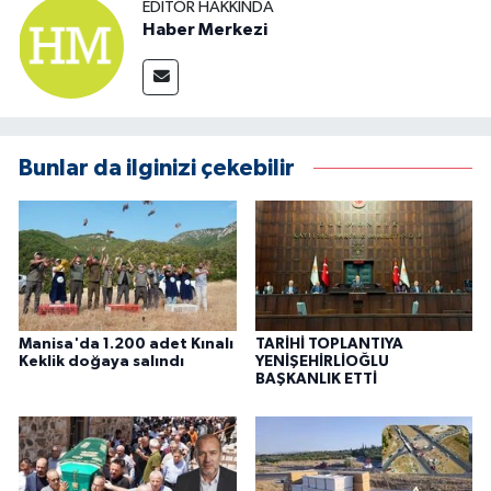
EDITÖR HAKKINDA
Haber Merkezi
Bunlar da ilginizi çekebilir
Manisa'da 1.200 adet Kınalı
TARİHİ TOPLANTIYA
Keklik doğaya salındı
YENİŞEHİRLİOĞLU
BAŞKANLIK ETTİ