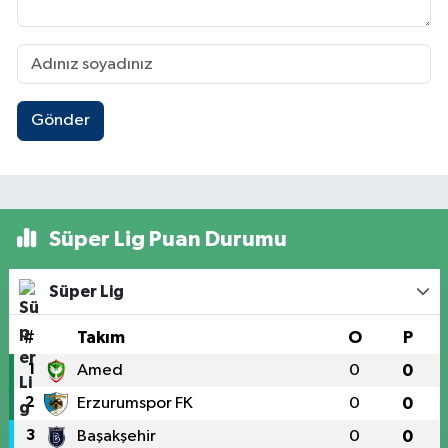
Gönder
Süper Lig Puan Durumu
Süper Lig
#
Takım
O
P
1
Amed
0
0
2
Erzurumspor FK
0
0
3
Başakşehir
0
0