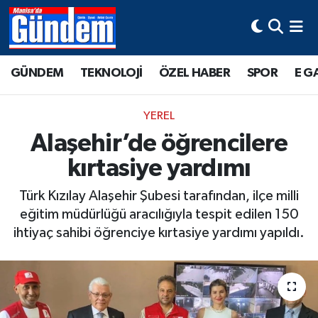
Manisa Hava Durumu
GÜNDEM
TEKNOLOJİ
ÖZEL HABER
SPOR
E G
Manisa Trafik Yoğunluk Haritası
YEREL
Süper Lig Puan Durumu ve Fikstür
Alaşehir’de öğrencilere
kırtasiye yardımı
Tüm Manşetler
Türk Kızılay Alaşehir Şubesi tarafından, ilçe milli
Son Dakika Haberleri
eğitim müdürlüğü aracılığıyla tespit edilen 150
ihtiyaç sahibi öğrenciye kırtasiye yardımı yapıldı.
Haber Arşivi