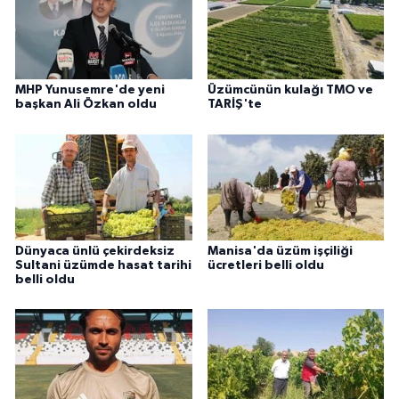
MHP Yunusemre'de yeni
Üzümcünün kulağı TMO ve
başkan Ali Özkan oldu
TARİŞ'te
Dünyaca ünlü çekirdeksiz
Manisa'da üzüm işçiliği
Sultani üzümde hasat tarihi
ücretleri belli oldu
belli oldu