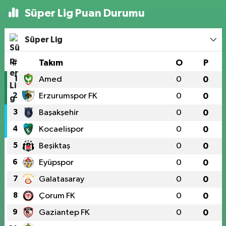
Süper Lig Puan Durumu
Süper Lig
#
Takım
O
P
1
Amed
0
0
2
Erzurumspor FK
0
0
3
Başakşehir
0
0
4
Kocaelispor
0
0
5
Beşiktaş
0
0
6
Eyüpspor
0
0
7
Galatasaray
0
0
8
Çorum FK
0
0
9
Gaziantep FK
0
0