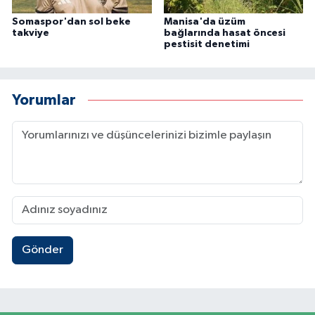
Somaspor'dan sol beke
Manisa'da üzüm
takviye
bağlarında hasat öncesi
pestisit denetimi
Yorumlar
Gönder