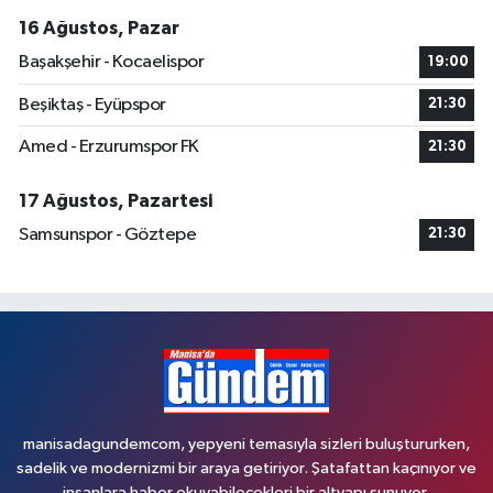
16 Ağustos, Pazar
Başakşehir - Kocaelispor
19:00
Beşiktaş - Eyüpspor
21:30
Amed - Erzurumspor FK
21:30
17 Ağustos, Pazartesi
Samsunspor - Göztepe
21:30
manisadagundemcom, yepyeni temasıyla sizleri buluştururken,
sadelik ve modernizmi bir araya getiriyor. Şatafattan kaçınıyor ve
insanlara haber okuyabilecekleri bir altyapı sunuyor.