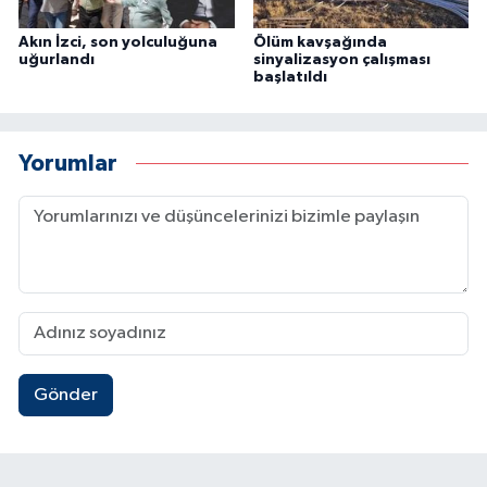
Akın İzci, son yolculuğuna
Ölüm kavşağında
uğurlandı
sinyalizasyon çalışması
başlatıldı
Yorumlar
Gönder