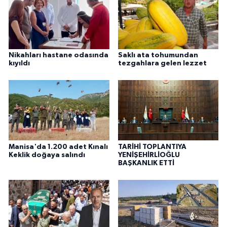
Nikahları hastane odasında
Saklı ata tohumundan
kıyıldı
tezgahlara gelen lezzet
Manisa'da 1.200 adet Kınalı
TARİHİ TOPLANTIYA
Keklik doğaya salındı
YENİŞEHİRLİOĞLU
BAŞKANLIK ETTİ