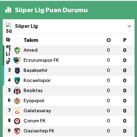
Süper Lig Puan Durumu
Süper Lig
#
Takım
O
P
1
Amed
0
0
2
Erzurumspor FK
0
0
3
Başakşehir
0
0
4
Kocaelispor
0
0
5
Beşiktaş
0
0
6
Eyüpspor
0
0
7
Galatasaray
0
0
8
Çorum FK
0
0
9
Gaziantep FK
0
0