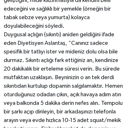
geliştiğini, mide kazınmasıyla da kendini belli
edeceğini ve sağlıklı bir yemekle (örneğin bir
tabak sebze veya yumurta) kolayca
doyulabileceğini söyledi.
Duygusal açlığın (sıkıntı) aniden geldiğini ifade
eden Diyetisyen Aslantaş, “Canınız sadece
spesifik bir tatlıyı ister ve mideniz dolu olsa bile
durmaz. Sıkıntı açlığı fark ettiğiniz an, kendinize
20 dakikalık bir erteleme süresi verin. Bu sürede
mutfaktan uzaklaşın. Beyninizin o an tek derdi
sıkıntıdan kurtulup dopamin salgılamaktır. Hemen
oturduğunuz odadan çıkın, açık havaya adım atın
veya balkonda 5 dakika derin nefes alın. Tempolu
bir şarkı açıp dinleyin, bir arkadaşınızı telefonla
arayın veya evde hızlıca 10-15 adet squat/mekik