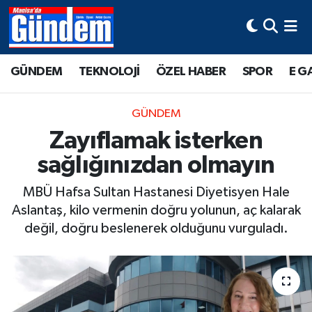
Manisa Hava Durumu
GÜNDEM
TEKNOLOJİ
ÖZEL HABER
SPOR
E G
Manisa Trafik Yoğunluk Haritası
GÜNDEM
Süper Lig Puan Durumu ve Fikstür
Zayıflamak isterken
sağlığınızdan olmayın
Tüm Manşetler
MBÜ Hafsa Sultan Hastanesi Diyetisyen Hale
Son Dakika Haberleri
Aslantaş, kilo vermenin doğru yolunun, aç kalarak
değil, doğru beslenerek olduğunu vurguladı.
Haber Arşivi