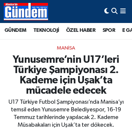
Manisa Hava Durumu
GÜNDEM
TEKNOLOJİ
ÖZEL HABER
SPOR
E G
Manisa Trafik Yoğunluk Haritası
MANİSA
Süper Lig Puan Durumu ve Fikstür
Yunusemre’nin U17’leri
Türkiye Şampiyonası 2.
Tüm Manşetler
Kademe için Uşak’ta
Son Dakika Haberleri
mücadele edecek
Haber Arşivi
U17 Türkiye Futbol Şampiyonası’nda Manisa’yı
temsil eden Yunusemre Belediyespor, 16-19
Temmuz tarihlerinde yapılacak 2. Kademe
Müsabakaları için Uşak’ta ter dökecek.