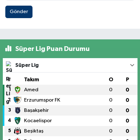
Gönder
Süper Lig Puan Durumu
Süper Lig
#
Takım
O
P
1
Amed
0
0
2
Erzurumspor FK
0
0
3
Başakşehir
0
0
4
Kocaelispor
0
0
5
Beşiktaş
0
0