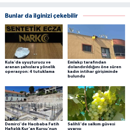
Bunlar da ilginizi çekebilir
Kula'da uyuşturucu ve
Emlakçı tarafından
aranan şahıslara yönelik
dolandırıldığını öne süren
operasyon: 4 tutuklama
kadın intihar girişiminde
bulundu
Demirci'de Hacıbaba Fatih
Salihli'de salkım güvesi
Hafızlık Kur'an Kursu'nun
uyarısı