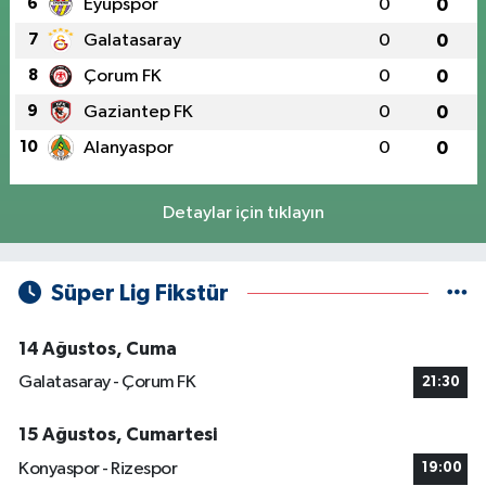
6
Eyüpspor
0
0
7
Galatasaray
0
0
8
Çorum FK
0
0
9
Gaziantep FK
0
0
10
Alanyaspor
0
0
Detaylar için tıklayın
Süper Lig Fikstür
14 Ağustos, Cuma
Galatasaray - Çorum FK
21:30
15 Ağustos, Cumartesi
Konyaspor - Rizespor
19:00