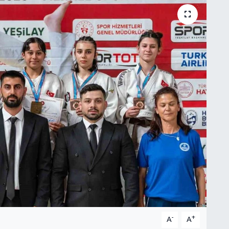
-
+
A
A