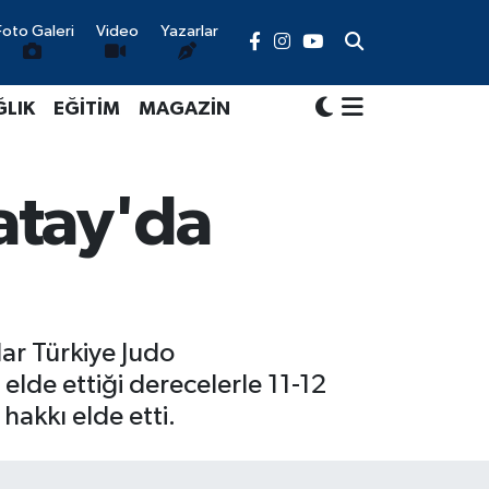
Foto Galeri
Video
Yazarlar
ĞLIK
EĞİTİM
MAGAZİN
atay'da
ar Türkiye Judo
lde ettiği derecelerle 11-12
akkı elde etti.