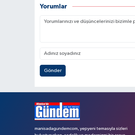
Yorumlar
Gönder
manisadagundemcom, yepyeni temasıyla sizleri