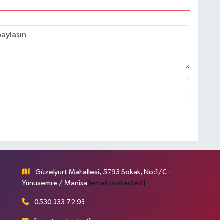
Güzelyurt Mahallesi, 5793 Sokak, No:1/C -
Yunusemre / Manisa
[email protected]
0530 333 72 93