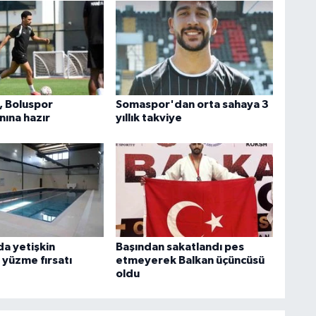
, Boluspor
Somaspor'dan orta sahaya 3
ına hazır
yıllık takviye
da yetişkin
Başından sakatlandı pes
 yüzme fırsatı
etmeyerek Balkan üçüncüsü
oldu