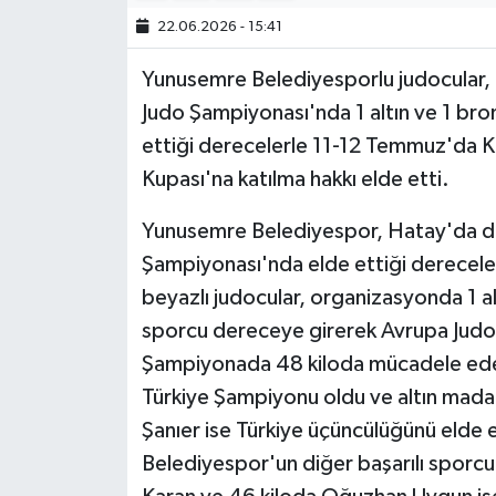
22.06.2026 - 15:41
Yunusemre Belediyesporlu judocular, H
Judo Şampiyonası'nda 1 altın ve 1 br
ettiği derecelerle 11-12 Temmuz'da Ko
Kupası'na katılma hakkı elde etti.
Yunusemre Belediyespor, Hatay'da düz
Şampiyonası'nda elde ettiği derecelerl
beyazlı judocular, organizasyonda 1 a
sporcu dereceye girerek Avrupa Judo K
Şampiyonada 48 kiloda mücadele eden
Türkiye Şampiyonu oldu ve altın madal
Şanıer ise Türkiye üçüncülüğünü eld
Belediyespor'un diğer başarılı sporcu