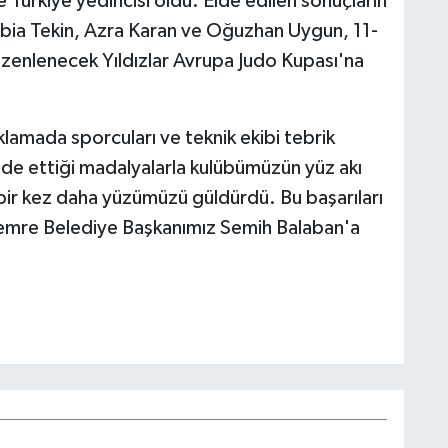
Türkiye yedincisi oldu. Elde edilen sonuçların
abia Tekin, Azra Karan ve Oğuzhan Uygun, 11-
zenlenecek Yıldızlar Avrupa Judo Kupası'na
klamada sporcuları ve teknik ekibi tebrik
lde ettiği madalyalarla kulübümüzün yüz akı
ir kez daha yüzümüzü güldürdü. Bu başarıları
emre Belediye Başkanımız Semih Balaban'a