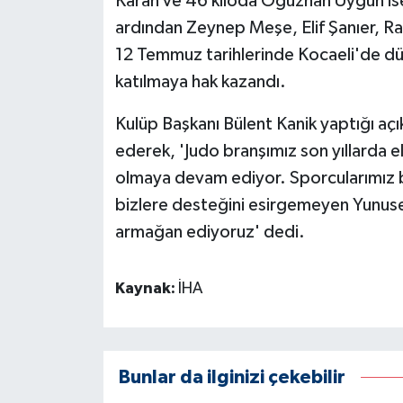
Karan ve 46 kiloda Oğuzhan Uygun ise 
ardından Zeynep Meşe, Elif Şanıer, R
12 Temmuz tarihlerinde Kocaeli'de dü
katılmaya hak kazandı.
Kulüp Başkanı Bülent Kanik yaptığı açı
ederek, 'Judo branşımız son yıllarda e
olmaya devam ediyor. Sporcularımız b
bizlere desteğini esirgemeyen Yunus
armağan ediyoruz' dedi.
Kaynak:
İHA
Bunlar da ilginizi çekebilir