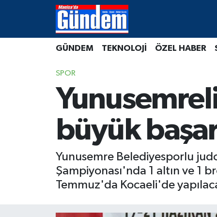
Manisa Hava Durumu
GÜNDEM
TEKNOLOJİ
ÖZEL HABER
Manisa Trafik Yoğunluk Haritası
SPOR
Süper Lig Puan Durumu ve Fikstür
Yunusemreli
Tüm Manşetler
büyük başar
Son Dakika Haberleri
Yunusemre Belediyesporlu judoc
Haber Arşivi
Şampiyonası'nda 1 altın ve 1 b
Temmuz'da Kocaeli'de yapılacak