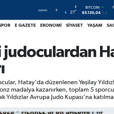
BITCOIN
°
27
65.130,04
1.2
DOLAR
47,7106
0.17
SPOR
E GAZETE
EKONOMİ
SİYASET
YAŞAM
SA
EURO
55,1652
0.27
STERLİN
64,4046
0.35
 judoculardan H
GRAM ALTIN
6648.99
2.59
BİST100
ı
13.773
-19
ular, Hatay'da düzenlenen Yeşilay Yıldızl
ronz madalya kazanırken, toplam 5 sporcu e
 Yıldızlar Avrupa Judo Kupası'na katılma h