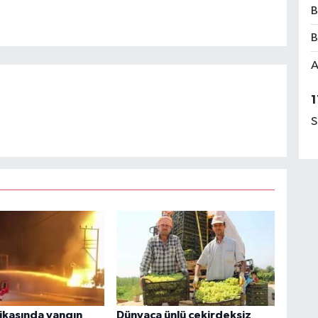
B
B
A
1
S
rikasında yangın
Dünyaca ünlü çekirdeksiz