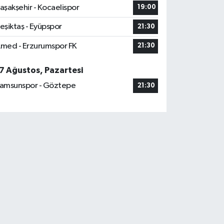
aşakşehir - Kocaelispor
19:00
eşiktaş - Eyüpspor
21:30
med - Erzurumspor FK
21:30
7 Ağustos, Pazartesi
amsunspor - Göztepe
21:30