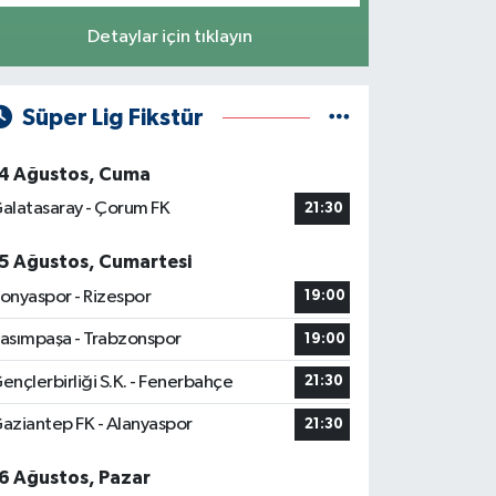
Detaylar için tıklayın
Süper Lig Fikstür
4 Ağustos, Cuma
alatasaray - Çorum FK
21:30
5 Ağustos, Cumartesi
onyaspor - Rizespor
19:00
asımpaşa - Trabzonspor
19:00
ençlerbirliği S.K. - Fenerbahçe
21:30
aziantep FK - Alanyaspor
21:30
6 Ağustos, Pazar