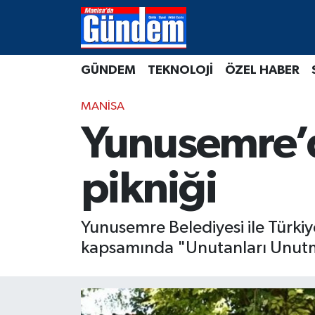
Manisa Hava Durumu
GÜNDEM
TEKNOLOJİ
ÖZEL HABER
Manisa Trafik Yoğunluk Haritası
MANİSA
Süper Lig Puan Durumu ve Fikstür
Yunusemre’
Tüm Manşetler
pikniği
Son Dakika Haberleri
Yunusemre Belediyesi ile Türki
Haber Arşivi
kapsamında "Unutanları Unutm