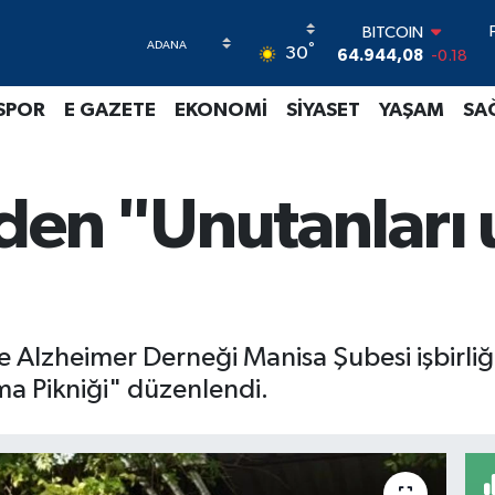
BITCOIN
°
30
64.944,08
-0.18
DOLAR
47,7436
0.18
SPOR
E GAZETE
EKONOMİ
SİYASET
YAŞAM
SA
EURO
55,2510
0.32
STERLİN
64,4811
0.38
den "Unutanları
GRAM ALTIN
6660.55
0.03
BİST100
13.779
-14
ye Alzheimer Derneği Manisa Şubesi işbirl
a Pikniği" düzenlendi.