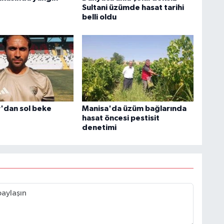
Sultani üzümde hasat tarihi
belli oldu
'dan sol beke
Manisa'da üzüm bağlarında
hasat öncesi pestisit
denetimi