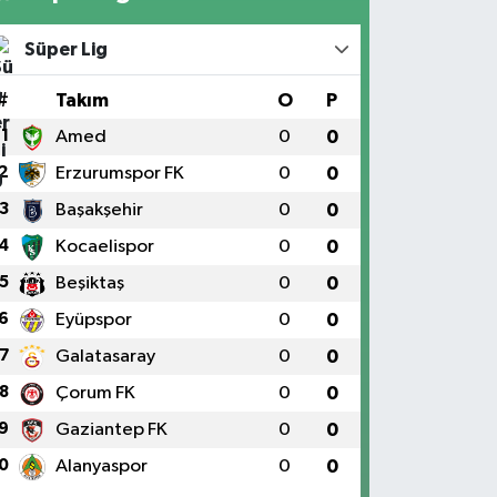
Süper Lig
#
Takım
O
P
1
Amed
0
0
2
Erzurumspor FK
0
0
3
Başakşehir
0
0
4
Kocaelispor
0
0
5
Beşiktaş
0
0
6
Eyüpspor
0
0
7
Galatasaray
0
0
8
Çorum FK
0
0
9
Gaziantep FK
0
0
0
Alanyaspor
0
0