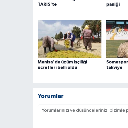
TARİŞ'te
paniği
Manisa'da üzüm işçiliği
Somaspor
ücretleri belli oldu
takviye
Yorumlar