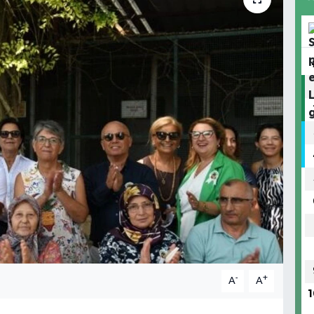
-
+
A
A
1