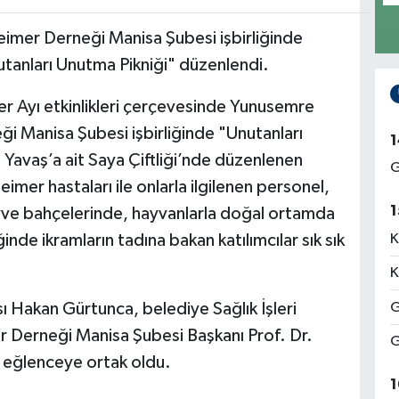
eimer Derneği Manisa Şubesi işbirliğinde
anları Unutma Pikniği" düzenlendi.
er Ayı etkinlikleri çerçevesinde Yunusemre
ği Manisa Şubesi işbirliğinde "Unutanları
1
 Yavaş’a ait Saya Çiftliği’nde düzenlenen
G
eimer hastaları ile onlarla ilgilenen personel,
1
eyve bahçelerinde, hayvanlarla doğal ortamda
ğinde ikramların tadına bakan katılımcılar sık sık
K
K
 Hakan Gürtunca, belediye Sağlık İşleri
G
r Derneği Manisa Şubesi Başkanı Prof. Dr.
G
k eğlenceye ortak oldu.
1