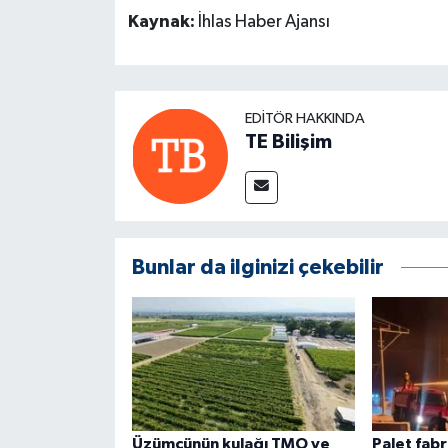
Kaynak:
İhlas Haber Ajansı
EDITÖR HAKKINDA
TE Bilişim
Bunlar da ilginizi çekebilir
Üzümcünün kulağı TMO ve
Palet fab