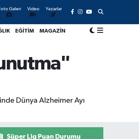
Foto Galeri
Video
Yazarlar
ĞLIK
EĞİTİM
MAGAZİN
 unutma"
iğinde Dünya Alzheimer Ayı
Süper Lig Puan Durumu