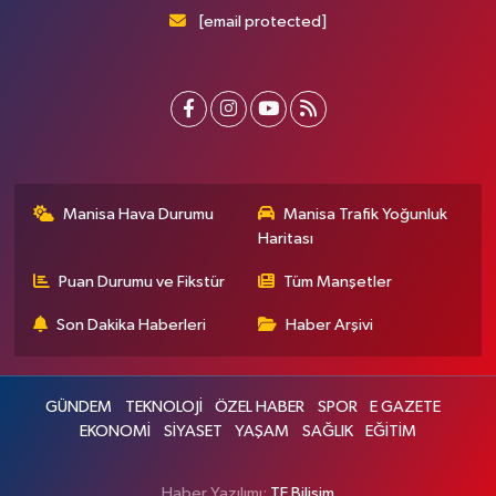
[email protected]
Manisa Hava Durumu
Manisa Trafik Yoğunluk
Haritası
Puan Durumu ve Fikstür
Tüm Manşetler
Son Dakika Haberleri
Haber Arşivi
GÜNDEM
TEKNOLOJİ
ÖZEL HABER
SPOR
E GAZETE
EKONOMİ
SİYASET
YAŞAM
SAĞLIK
EĞİTİM
Haber Yazılımı:
TE Bilişim