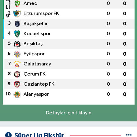
1
Amed
0
0
2
Erzurumspor FK
0
0
3
Başakşehir
0
0
4
Kocaelispor
0
0
5
Beşiktaş
0
0
6
Eyüpspor
0
0
7
Galatasaray
0
0
8
Çorum FK
0
0
9
Gaziantep FK
0
0
10
Alanyaspor
0
0
Detaylar için tıklayın
Süper Lig Fikstür