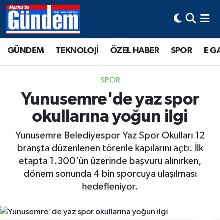
Manisa Hava Durumu
GÜNDEM
TEKNOLOJİ
ÖZEL HABER
SPOR
E G
Manisa Trafik Yoğunluk Haritası
SPOR
Süper Lig Puan Durumu ve Fikstür
Yunusemre'de yaz spor
okullarına yoğun ilgi
Tüm Manşetler
Yunusemre Belediyespor Yaz Spor Okulları 12
Son Dakika Haberleri
branşta düzenlenen törenle kapılarını açtı. İlk
etapta 1.300'ün üzerinde başvuru alınırken,
Haber Arşivi
dönem sonunda 4 bin sporcuya ulaşılması
hedefleniyor.