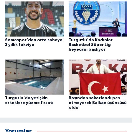
Somaspor'dan orta sahaya
Turgutlu'da Kadınlar
3 yıllık takviye
Basketbol Süper Lig
heyecanı başlıyor
Turgutlu'da yetişkin
Başından sakatlandı pes
erkeklere yüzme fırsatı
etmeyerek Balkan üçüncüsü
oldu
Yorumlar