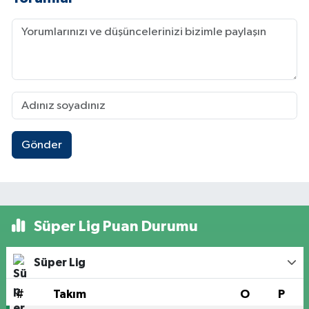
Gönder
Süper Lig Puan Durumu
Süper Lig
#
Takım
O
P