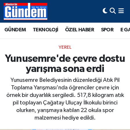
Manisa Hava Durumu
GÜNDEM
TEKNOLOJİ
ÖZEL HABER
SPOR
E G
Manisa Trafik Yoğunluk Haritası
YEREL
Süper Lig Puan Durumu ve Fikstür
Yunusemre'de çevre dostu
yarışma sona erdi
Tüm Manşetler
Yunusemre Belediyesinin düzenlediği Atık Pil
Son Dakika Haberleri
Toplama Yarışması'nda öğrenciler çevre için
örnek bir duyarlılık sergiledi. 517,8 kilogram atık
Haber Arşivi
pil toplayan Çağatay Uluçay İlkokulu birinci
olurken, yarışmaya katılan 22 okula spor
malzemesi hediye edildi.