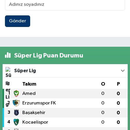
Gönder
Süper Lig Puan Durumu
Süper Lig
#
Takım
O
P
1
Amed
0
0
2
Erzurumspor FK
0
0
3
Başakşehir
0
0
4
Kocaelispor
0
0