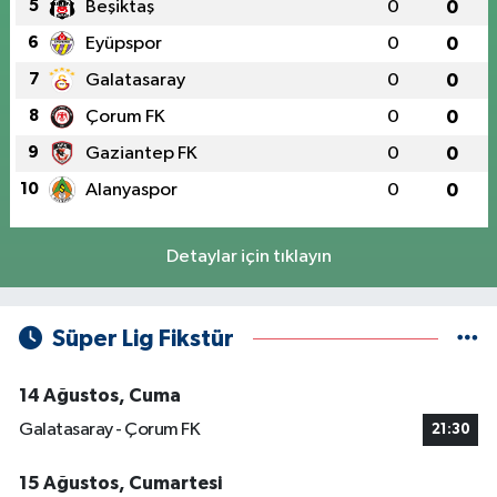
5
Beşiktaş
0
0
6
Eyüpspor
0
0
7
Galatasaray
0
0
8
Çorum FK
0
0
9
Gaziantep FK
0
0
10
Alanyaspor
0
0
Detaylar için tıklayın
Süper Lig Fikstür
14 Ağustos, Cuma
Galatasaray - Çorum FK
21:30
15 Ağustos, Cumartesi