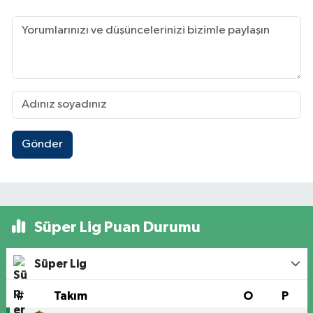
Gönder
Süper Lig Puan Durumu
Süper Lig
#
Takım
O
P