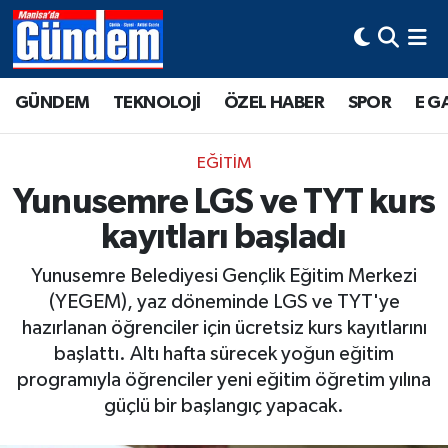
Manisa Hava Durumu
GÜNDEM
TEKNOLOJİ
ÖZEL HABER
SPOR
E G
Manisa Trafik Yoğunluk Haritası
EĞİTİM
Süper Lig Puan Durumu ve Fikstür
Yunusemre LGS ve TYT kurs
kayıtları başladı
Tüm Manşetler
Yunusemre Belediyesi Gençlik Eğitim Merkezi
Son Dakika Haberleri
(YEGEM), yaz döneminde LGS ve TYT'ye
hazırlanan öğrenciler için ücretsiz kurs kayıtlarını
Haber Arşivi
başlattı. Altı hafta sürecek yoğun eğitim
programıyla öğrenciler yeni eğitim öğretim yılına
güçlü bir başlangıç yapacak.