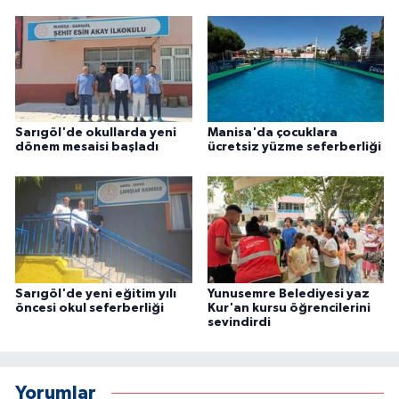
Sarıgöl'de okullarda yeni
Manisa'da çocuklara
dönem mesaisi başladı
ücretsiz yüzme seferberliği
Sarıgöl'de yeni eğitim yılı
Yunusemre Belediyesi yaz
öncesi okul seferberliği
Kur'an kursu öğrencilerini
sevindirdi
Yorumlar