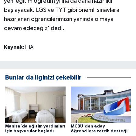
yeni eğitim öğretim yılına da daha hazırlıklı
başlayacak. LGS ve TYT gibi önemli sınavlara
hazırlanan öğrencilerimizin yanında olmaya
devam edeceğiz' dedi.
Kaynak:
İHA
Bunlar da ilginizi çekebilir
Manisa'da eğitim yardımları
MCBÜ'den aday
için başvurular başladı
öğrencilere tercih desteği