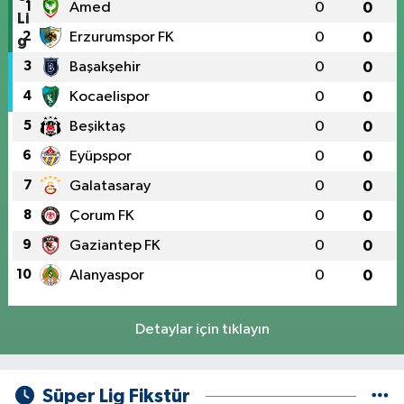
1
Amed
0
0
2
Erzurumspor FK
0
0
3
Başakşehir
0
0
4
Kocaelispor
0
0
5
Beşiktaş
0
0
6
Eyüpspor
0
0
7
Galatasaray
0
0
8
Çorum FK
0
0
9
Gaziantep FK
0
0
10
Alanyaspor
0
0
Detaylar için tıklayın
Süper Lig Fikstür