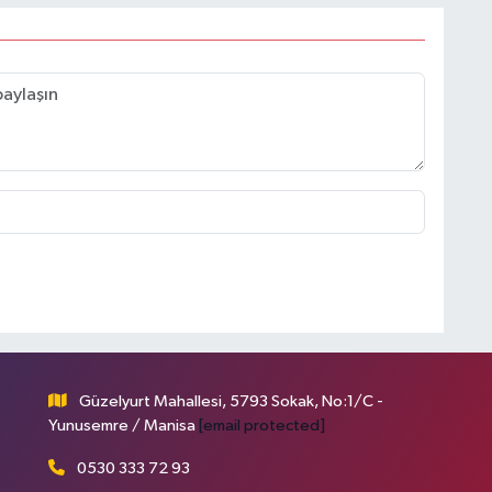
Güzelyurt Mahallesi, 5793 Sokak, No:1/C -
Yunusemre / Manisa
[email protected]
0530 333 72 93