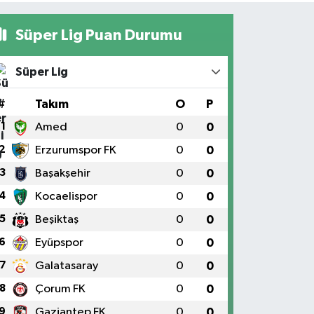
Süper Lig Puan Durumu
Süper Lig
#
Takım
O
P
1
Amed
0
0
2
Erzurumspor FK
0
0
3
Başakşehir
0
0
4
Kocaelispor
0
0
5
Beşiktaş
0
0
6
Eyüpspor
0
0
7
Galatasaray
0
0
8
Çorum FK
0
0
9
Gaziantep FK
0
0