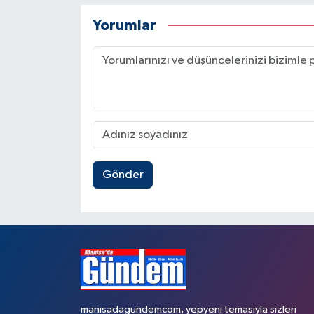
Yorumlar
Gönder
manisadagundemcom, yepyeni temasıyla sizleri