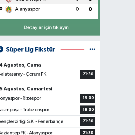
0
Alanyaspor
0
0
Detaylar için tıklayın
Süper Lig Fikstür
4 Ağustos, Cuma
alatasaray - Çorum FK
21:30
5 Ağustos, Cumartesi
onyaspor - Rizespor
19:00
asımpaşa - Trabzonspor
19:00
ençlerbirliği S.K. - Fenerbahçe
21:30
aziantep FK - Alanyaspor
21:30