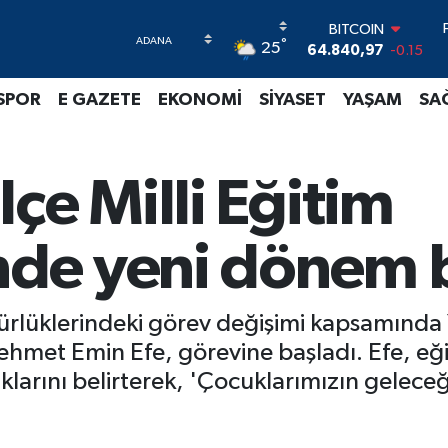
64.840,97
-0.15
DOLAR
°
25
47,7436
0.18
EURO
SPOR
E GAZETE
EKONOMİ
SİYASET
YAŞAM
SA
55,2510
0.32
STERLİN
64,4811
0.38
GRAM ALTIN
çe Milli Eğitim
6660.55
0
BİST100
13.779
-14
de yeni dönem b
ürlüklerindeki görev değişimi kapsamında 
t Emin Efe, görevine başladı. Efe, eğitim
klarını belirterek, 'Çocuklarımızın geleceğ