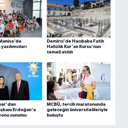
Manisa'da
Demirci'de Hacıbaba Fatih
yazılımcıları
Hafızlık Kur'an Kursu'nun
temeli atıldı
bar'dan
MCBÜ, tercih maratonunda
şkanı Erdoğan'a
geleceğin üniversitelileriyle
yonu sunumu
buluştu