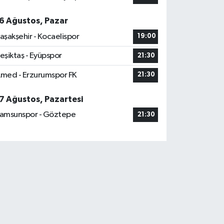
6 Ağustos, Pazar
aşakşehir - Kocaelispor
19:00
eşiktaş - Eyüpspor
21:30
med - Erzurumspor FK
21:30
7 Ağustos, Pazartesi
amsunspor - Göztepe
21:30