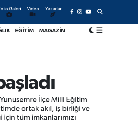
Foto Galeri
Video
Yazarlar
ĞLIK
EĞİTİM
MAGAZİN
aşladı
Yunusemre İlçe Milli Eğitim
de ortak akıl, iş birliği ve
i için tüm imkanlarımızı