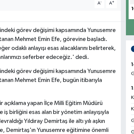
-
+
A
A
1
lerindeki görev değişimi kapsamında Yunusemre
 atanan Mehmet Emin Efe, görevine başladı.
eğer odaklı anlayışı esas alacaklarını belirterek,
anlarımızı seferber edeceğiz.' dedi.
1
lerindeki görev değişimi kapsamında Yunusemre
G
atanan Mehmet Emin Efe, bugün itibarıyla
1
K
r açıklama yapan İlçe Milli Eğitim Müdürü
K
ş birliğini esas alan bir yönetim anlayışıyla
raldığı Yıldıray Demirtaş ile altı yılı aşkın
G
n Efe, Demirtaş'ın Yunusemre eğitimine önemli
G