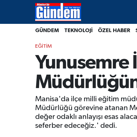
Manisa Hava Durumu
GÜNDEM
TEKNOLOJİ
ÖZEL HABER
Manisa Trafik Yoğunluk Haritası
EĞİTİM
Süper Lig Puan Durumu ve Fikstür
Yunusemre İl
Tüm Manşetler
Müdürlüğün
Son Dakika Haberleri
Manisa'da ilçe milli eğitim müd
Haber Arşivi
Müdürlüğü görevine atanan Mehme
değer odaklı anlayışı esas alaca
seferber edeceğiz.' dedi.