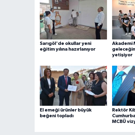
Sarıgöl'de okullar yeni
Akademi 
eğitim yılına hazırlanıyor
geleceğin 
yetişiyor
El emeği ürünler büyük
Rektör Ki
beğeni topladı
Cumhurba
MCBÜ viz