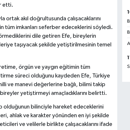
 etti.
1
 ortak akıl doğrultusunda çalışacaklarını
B
in tüm imkanları seferber edeceklerini söyledi.
B
örmediklerini dile getiren Efe, bireylerin
A
ı ileriye taşıyacak şekilde yetiştirilmesinin temel
1
retime, örgün ve yaygın eğitimin tüm
S
iştirme süreci olduğunu kaydeden Efe, Türkiye
lli ve manevi değerlerine bağlı, bilimi takip
reyler yetiştirmeyi amaçladıklarını belirtti.
p olduğunun bilinciyle hareket edeceklerini
eri, ahlak ve karakter yönünden en iyi şekilde
cileri ve velilerle birlikte çalışacaklarını ifade