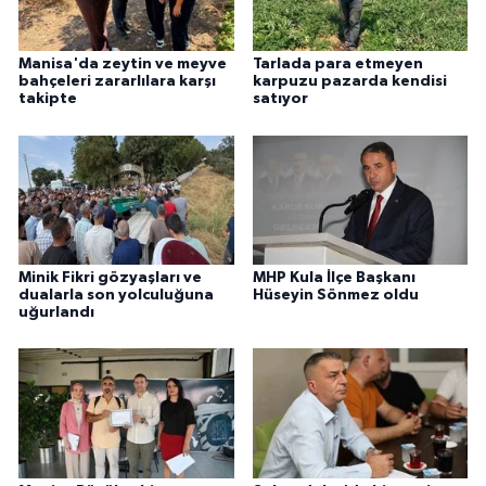
Manisa'da zeytin ve meyve
Tarlada para etmeyen
bahçeleri zararlılara karşı
karpuzu pazarda kendisi
takipte
satıyor
Minik Fikri gözyaşları ve
MHP Kula İlçe Başkanı
dualarla son yolculuğuna
Hüseyin Sönmez oldu
uğurlandı