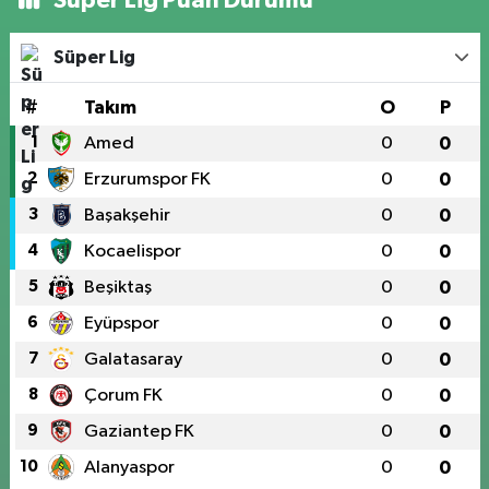
Süper Lig
#
Takım
O
P
1
Amed
0
0
2
Erzurumspor FK
0
0
3
Başakşehir
0
0
4
Kocaelispor
0
0
5
Beşiktaş
0
0
6
Eyüpspor
0
0
7
Galatasaray
0
0
8
Çorum FK
0
0
9
Gaziantep FK
0
0
10
Alanyaspor
0
0