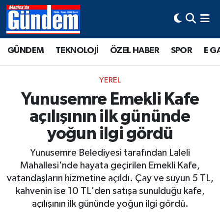
Manisa Hava Durumu
GÜNDEM
TEKNOLOJİ
ÖZEL HABER
SPOR
E G
Manisa Trafik Yoğunluk Haritası
YEREL
Süper Lig Puan Durumu ve Fikstür
Yunusemre Emekli Kafe
açılışının ilk gününde
Tüm Manşetler
yoğun ilgi gördü
Son Dakika Haberleri
Yunusemre Belediyesi tarafından Laleli
Haber Arşivi
Mahallesi'nde hayata geçirilen Emekli Kafe,
vatandaşların hizmetine açıldı. Çay ve suyun 5 TL,
kahvenin ise 10 TL'den satışa sunulduğu kafe,
açılışının ilk gününde yoğun ilgi gördü.