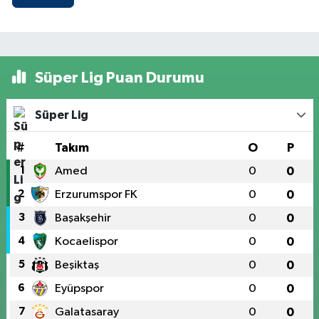
Süper Lig Puan Durumu
Süper Lig
#
Takım
O
P
1
Amed
0
0
2
Erzurumspor FK
0
0
3
Başakşehir
0
0
4
Kocaelispor
0
0
5
Beşiktaş
0
0
6
Eyüpspor
0
0
7
Galatasaray
0
0