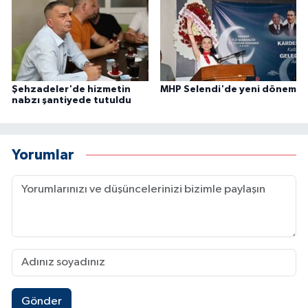
Şehzadeler'de hizmetin
MHP Selendi'de yeni dönem
nabzı şantiyede tutuldu
Yorumlar
Gönder