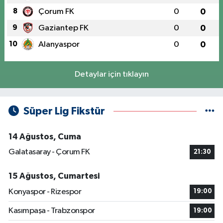
8
Çorum FK
0
0
9
Gaziantep FK
0
0
10
Alanyaspor
0
0
Detaylar için tıklayın
Süper Lig Fikstür
14 Ağustos, Cuma
Galatasaray - Çorum FK
21:30
15 Ağustos, Cumartesi
Konyaspor - Rizespor
19:00
Kasımpaşa - Trabzonspor
19:00