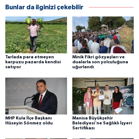
Bunlar da ilginizi çekebilir
Tarlada para etmeyen
Minik Fikri gözyaşları ve
karpuzu pazarda kendisi
dualarla son yolculuğuna
satıyor
uğurlandı
MHP Kula İlçe Başkanı
Manisa Büyükşehir
Hüseyin Sönmez oldu
Belediyesi'ne Sağlıklı İşyeri
Sertifikası