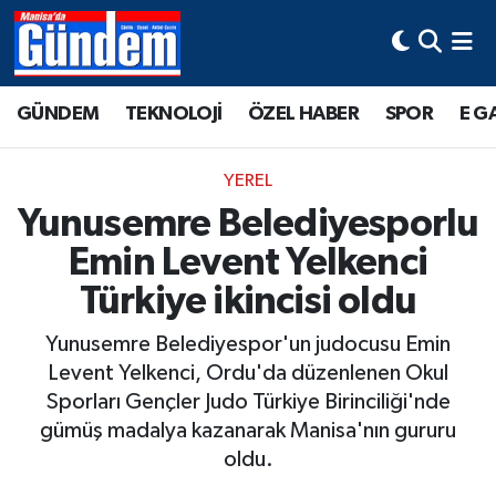
Manisa Hava Durumu
GÜNDEM
TEKNOLOJİ
ÖZEL HABER
SPOR
E G
Manisa Trafik Yoğunluk Haritası
YEREL
Süper Lig Puan Durumu ve Fikstür
Yunusemre Belediyesporlu
Emin Levent Yelkenci
Tüm Manşetler
Türkiye ikincisi oldu
Son Dakika Haberleri
Yunusemre Belediyespor'un judocusu Emin
Haber Arşivi
Levent Yelkenci, Ordu'da düzenlenen Okul
Sporları Gençler Judo Türkiye Birinciliği'nde
gümüş madalya kazanarak Manisa'nın gururu
oldu.