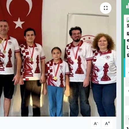
-
+
A
A