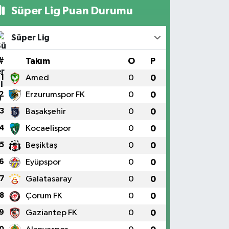
Süper Lig Puan Durumu
Süper Lig
#
Takım
O
P
1
Amed
0
0
2
Erzurumspor FK
0
0
3
Başakşehir
0
0
4
Kocaelispor
0
0
5
Beşiktaş
0
0
6
Eyüpspor
0
0
7
Galatasaray
0
0
8
Çorum FK
0
0
9
Gaziantep FK
0
0