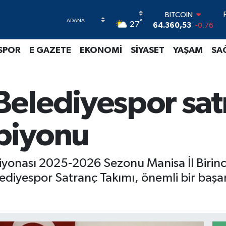
BITCOIN
°
27
64.360,53
-0.76
DOLAR
47,7069
0.17
SPOR
E GAZETE
EKONOMİ
SİYASET
YAŞAM
SA
EURO
55,0265
0.01
STERLİN
64,1897
0.02
elediyespor sat
GRAM ALTIN
6574.81
1.44
BİST100
piyonu
13.887
64
yonası 2025-2026 Sezonu Manisa İl Birinc
iyespor Satranç Takımı, önemli bir başa