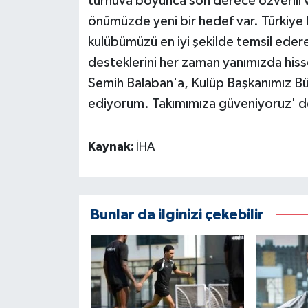
turnuva boyunca son derece özverili v
önümüzde yeni bir hedef var. Türkiye
kulübümüzü en iyi şekilde temsil eder
desteklerini her zaman yanımızda his
Semih Balaban'a, Kulüp Başkanımız Bü
ediyorum. Takımımıza güveniyoruz' d
Kaynak:
İHA
Bunlar da ilginizi çekebilir