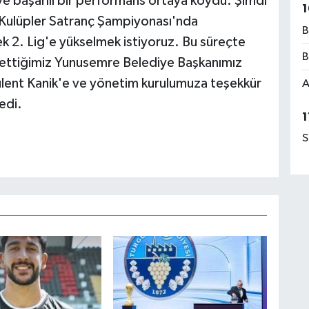
e başarılı bir performans ortaya koydu. Şimdi
1
 Kulüpler Satranç Şampiyonası'nda
B
ek 2. Lig'e yükselmek istiyoruz. Bu süreçte
B
settiğimiz Yunusemre Belediye Başkanımız
lent Kanik'e ve yönetim kurulumuza teşekkür
A
edi.
1
S