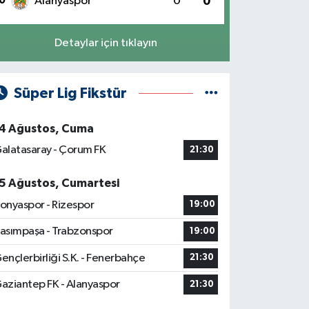
0
Alanyaspor
0
0
Detaylar için tıklayın
Süper Lig Fikstür
4 Ağustos, Cuma
alatasaray - Çorum FK
21:30
5 Ağustos, Cumartesi
onyaspor - Rizespor
19:00
asımpaşa - Trabzonspor
19:00
ençlerbirliği S.K. - Fenerbahçe
21:30
aziantep FK - Alanyaspor
21:30