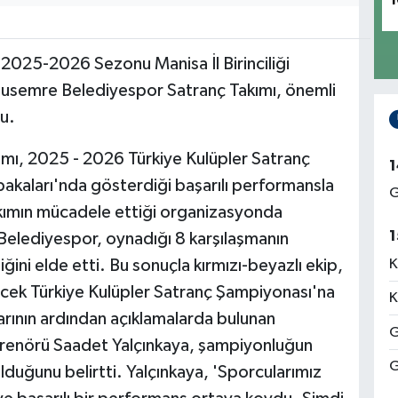
1
2025-2026 Sezonu Manisa İl Birinciliği
usemre Belediyespor Satranç Takımı, önemli
u.
mı, 2025 - 2026 Türkiye Kulüpler Satranç
1
bakaları'nda gösterdiği başarılı performansla
G
ımın mücadele ettiği organizasyonda
1
Belediyespor, oynadığı 8 karşılaşmanın
iliğini elde etti. Bu sonuçla kırmızı-beyazlı ekip,
K
ecek Türkiye Kulüpler Satranç Şampiyonası'na
K
arının ardından açıklamalarda bulunan
G
renörü Saadet Yalçınkaya, şampiyonluğun
G
 olduğunu belirtti. Yalçınkaya, 'Sporcularımız