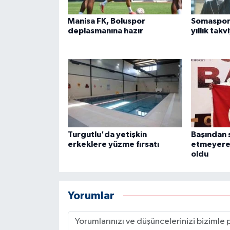
Manisa FK, Boluspor
Somaspor'
deplasmanına hazır
yıllık takv
Turgutlu'da yetişkin
Başından 
erkeklere yüzme fırsatı
etmeyerek
oldu
Yorumlar