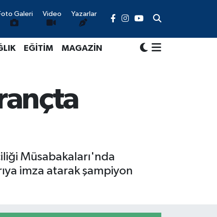
Foto Galeri
Video
Yazarlar
ĞLIK
EĞİTİM
MAGAZİN
rançta
iliği Müsabakaları'nda
rıya imza atarak şampiyon