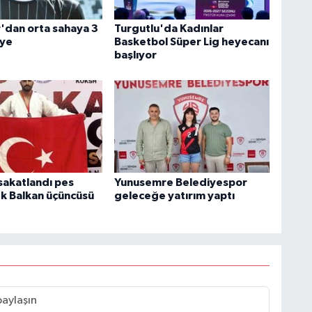
dan orta sahaya 3
Turgutlu'da Kadınlar
iye
Basketbol Süper Lig heyecanı
başlıyor
sakatlandı pes
Yunusemre Belediyespor
 Balkan üçüncüsü
geleceğe yatırım yaptı