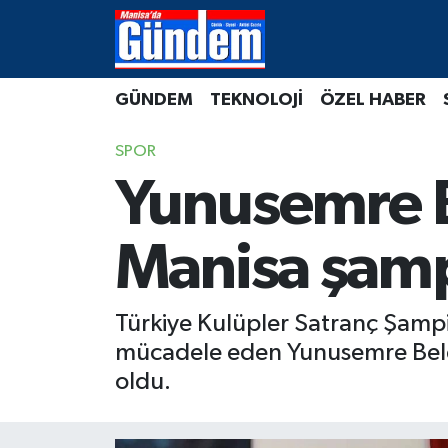
Manisa Hava Durumu
GÜNDEM
TEKNOLOJİ
ÖZEL HABER
Manisa Trafik Yoğunluk Haritası
SPOR
Süper Lig Puan Durumu ve Fikstür
Yunusemre B
Tüm Manşetler
Manisa şam
Son Dakika Haberleri
Türkiye Kulüpler Satranç Şampi
Haber Arşivi
mücadele eden Yunusemre Beled
oldu.