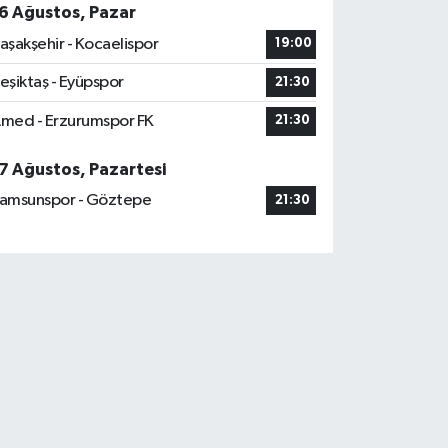
6 Ağustos, Pazar
aşakşehir - Kocaelispor
19:00
eşiktaş - Eyüpspor
21:30
med - Erzurumspor FK
21:30
7 Ağustos, Pazartesi
amsunspor - Göztepe
21:30