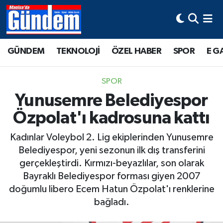
Manisa Hava Durumu
GÜNDEM
TEKNOLOJİ
ÖZEL HABER
SPOR
E G
Manisa Trafik Yoğunluk Haritası
SPOR
Süper Lig Puan Durumu ve Fikstür
Yunusemre Belediyespor
Özpolat'ı kadrosuna kattı
Tüm Manşetler
Kadınlar Voleybol 2. Lig ekiplerinden Yunusemre
Son Dakika Haberleri
Belediyespor, yeni sezonun ilk dış transferini
gerçekleştirdi. Kırmızı-beyazlılar, son olarak
Haber Arşivi
Bayraklı Belediyespor forması giyen 2007
doğumlu libero Ecem Hatun Özpolat'ı renklerine
bağladı.