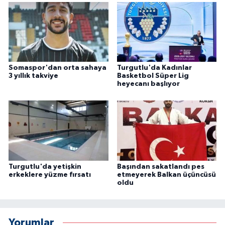
Somaspor'dan orta sahaya
Turgutlu'da Kadınlar
3 yıllık takviye
Basketbol Süper Lig
heyecanı başlıyor
Turgutlu'da yetişkin
Başından sakatlandı pes
erkeklere yüzme fırsatı
etmeyerek Balkan üçüncüsü
oldu
Yorumlar