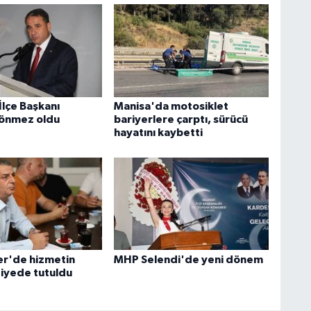
İlçe Başkanı
Manisa'da motosiklet
Sönmez oldu
bariyerlere çarptı, sürücü
hayatını kaybetti
r'de hizmetin
MHP Selendi'de yeni dönem
tiyede tutuldu