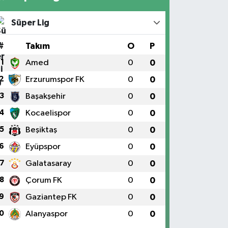
Süper Lig
#
Takım
O
P
1
Amed
0
0
2
Erzurumspor FK
0
0
3
Başakşehir
0
0
4
Kocaelispor
0
0
5
Beşiktaş
0
0
6
Eyüpspor
0
0
7
Galatasaray
0
0
8
Çorum FK
0
0
9
Gaziantep FK
0
0
0
Alanyaspor
0
0