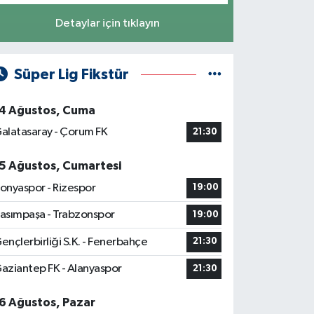
Detaylar için tıklayın
Süper Lig Fikstür
4 Ağustos, Cuma
alatasaray - Çorum FK
21:30
5 Ağustos, Cumartesi
onyaspor - Rizespor
19:00
asımpaşa - Trabzonspor
19:00
ençlerbirliği S.K. - Fenerbahçe
21:30
aziantep FK - Alanyaspor
21:30
6 Ağustos, Pazar