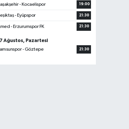
aşakşehir - Kocaelispor
19:00
eşiktaş - Eyüpspor
21:30
med - Erzurumspor FK
21:30
7 Ağustos, Pazartesi
amsunspor - Göztepe
21:30