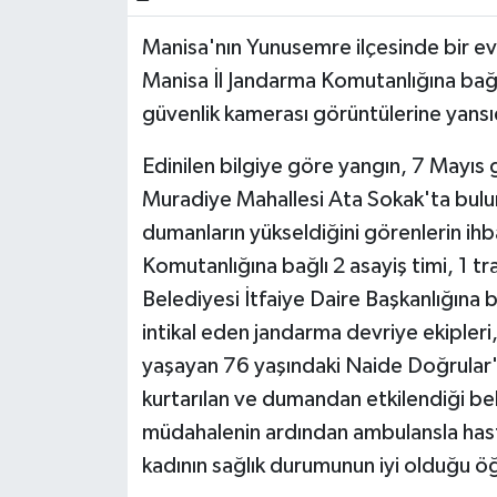
Manisa'nın Yunusemre ilçesinde bir ev
Manisa İl Jandarma Komutanlığına bağlı 
güvenlik kamerası görüntülerine yansı
Edinilen bilgiye göre yangın, 7 Mayıs 
Muradiye Mahallesi Ata Sokak'ta bul
dumanların yükseldiğini görenlerin ihba
Komutanlığına bağlı 2 asayiş timi, 1 tr
Belediyesi İtfaiye Daire Başkanlığına b
intikal eden jandarma devriye ekipleri
yaşayan 76 yaşındaki Naide Doğrular'ı 
kurtarılan ve dumandan etkilendiği beli
müdahalenin ardından ambulansla hastan
kadının sağlık durumunun iyi olduğu öğ