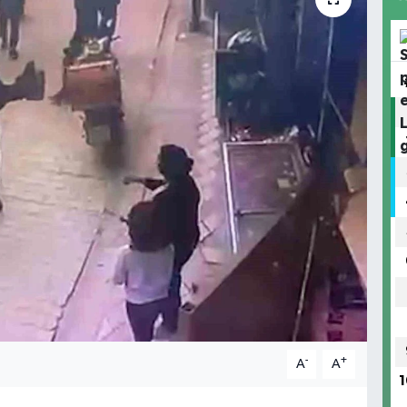
-
+
A
A
1