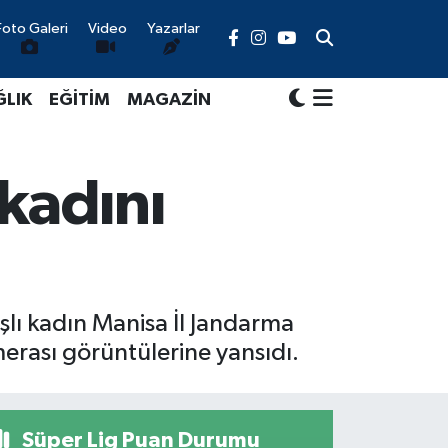
Foto Galeri
Video
Yazarlar
ĞLIK
EĞİTİM
MAGAZİN
kadını
lı kadın Manisa İl Jandarma
merası görüntülerine yansıdı.
Süper Lig Puan Durumu