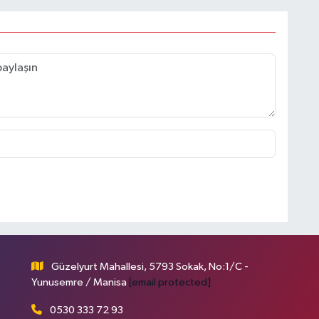
Güzelyurt Mahallesi, 5793 Sokak, No:1/C -
Yunusemre / Manisa
[email protected]
0530 333 72 93