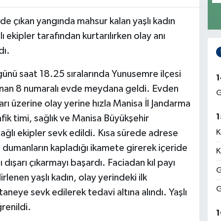
de çıkan yangında mahsur kalan yaşlı kadın
ekipler tarafından kurtarılırken olay anı
dı.
günü saat 18.25 sıralarında Yunusemre ilçesi
1
unan 8 numaralı evde meydana geldi. Evden
G
rı üzerine olay yerine hızla Manisa İl Jandarma
1
afik timi, sağlık ve Manisa Büyükşehir
ağlı ekipler sevk edildi. Kısa sürede adrese
K
, dumanların kapladığı ikamete girerek içeride
K
dışarı çıkarmayı başardı. Faciadan kıl payı
G
rlenen yaşlı kadın, olay yerindeki ilk
G
eye sevk edilerek tedavi altına alındı. Yaşlı
renildi.
1