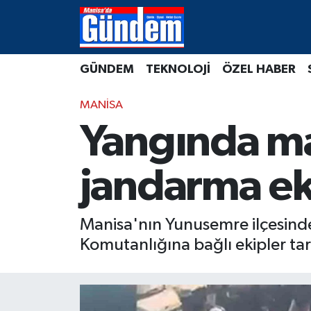
Manisa Hava Durumu
GÜNDEM
TEKNOLOJİ
ÖZEL HABER
Manisa Trafik Yoğunluk Haritası
MANİSA
Süper Lig Puan Durumu ve Fikstür
Yangında ma
Tüm Manşetler
jandarma eki
Son Dakika Haberleri
Manisa'nın Yunusemre ilçesinde
Haber Arşivi
Komutanlığına bağlı ekipler tar