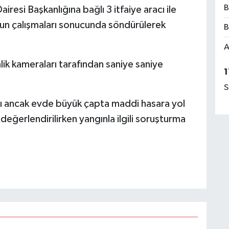
B
resi Başkanlığına bağlı 3 itfaiye aracı ile
ğun çalışmaları sonucunda söndürülerek
B
A
k kameraları tarafından saniye saniye
1
S
ı ancak evde büyük çapta maddi hasara yol
eğerlendirilirken yangınla ilgili soruşturma