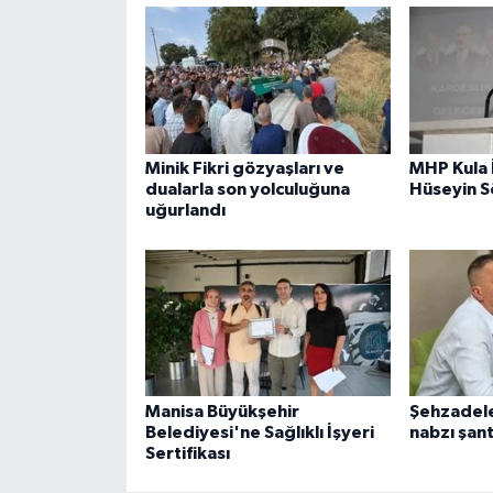
Minik Fikri gözyaşları ve
MHP Kula 
dualarla son yolculuğuna
Hüseyin 
uğurlandı
Manisa Büyükşehir
Şehzadele
Belediyesi'ne Sağlıklı İşyeri
nabzı şan
Sertifikası