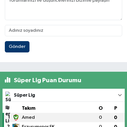
Gönder
Süper Lig Puan Durumu
Süper Lig
#
Takım
O
P
1
Amed
0
0
2
Erzurumspor FK
0
0