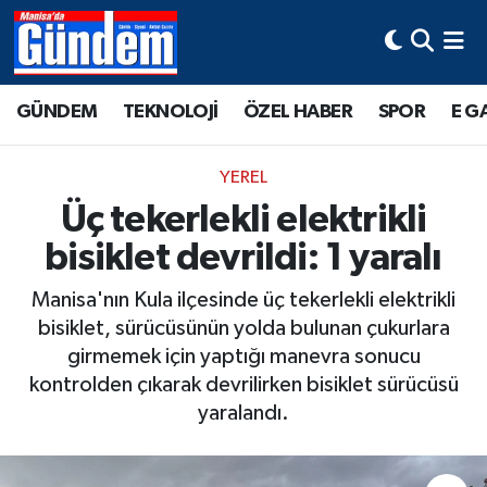
Manisa Hava Durumu
GÜNDEM
TEKNOLOJİ
ÖZEL HABER
SPOR
E G
Manisa Trafik Yoğunluk Haritası
YEREL
Süper Lig Puan Durumu ve Fikstür
Üç tekerlekli elektrikli
bisiklet devrildi: 1 yaralı
Tüm Manşetler
Manisa'nın Kula ilçesinde üç tekerlekli elektrikli
Son Dakika Haberleri
bisiklet, sürücüsünün yolda bulunan çukurlara
girmemek için yaptığı manevra sonucu
Haber Arşivi
kontrolden çıkarak devrilirken bisiklet sürücüsü
yaralandı.