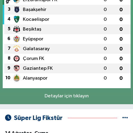
3
Başakşehir
0
0
4
Kocaelispor
0
0
5
Beşiktaş
0
0
6
Eyüpspor
0
0
7
Galatasaray
0
0
8
Çorum FK
0
0
9
Gaziantep FK
0
0
10
Alanyaspor
0
0
Detaylar için tıklayın
Süper Lig Fikstür