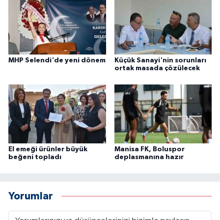
MHP Selendi'de yeni dönem
Küçük Sanayi'nin sorunları
ortak masada çözülecek
El emeği ürünler büyük
Manisa FK, Boluspor
beğeni topladı
deplasmanına hazır
Yorumlar