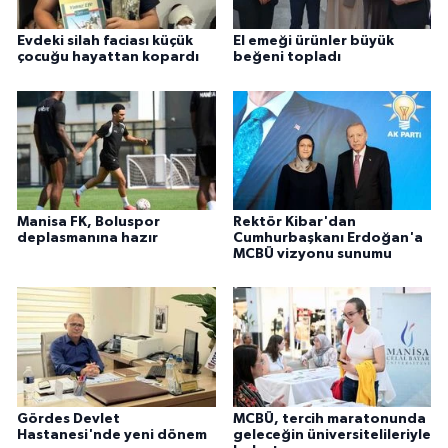
Evdeki silah faciası küçük
El emeği ürünler büyük
çocuğu hayattan kopardı
beğeni topladı
Manisa FK, Boluspor
Rektör Kibar'dan
deplasmanına hazır
Cumhurbaşkanı Erdoğan'a
MCBÜ vizyonu sunumu
Gördes Devlet
MCBÜ, tercih maratonunda
Hastanesi'nde yeni dönem
geleceğin üniversitelileriyle