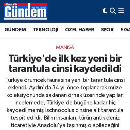
Manisa Hava Durumu
GÜNDEM
TEKNOLOJİ
ÖZEL HABER
SPOR
E G
Manisa Trafik Yoğunluk Haritası
MANİSA
Süper Lig Puan Durumu ve Fikstür
Türkiye'de ilk kez yeni bir
tarantula cinsi kaydedildi
Tüm Manşetler
Türkiye örümcek faunasına yeni bir tarantula cinsi
Son Dakika Haberleri
eklendi. Aydın'da 34 yıl önce toplanarak müze
koleksiyonunda saklanan örnek üzerinde yapılan
Haber Arşivi
incelemede, Türkiye'de bugüne kadar hiç
kaydedilmemiş Ischnocolus cinsine ait tarantula
tespit edildi. Bilim insanları, türün antik deniz
ticaretiyle Anadolu'ya taşınmış olabileceğini