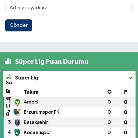
Gönder
Süper Lig Puan Durumu
Süper Lig
#
Takım
O
P
1
Amed
0
0
2
Erzurumspor FK
0
0
3
Başakşehir
0
0
4
Kocaelispor
0
0