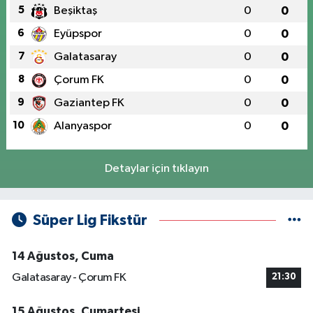
5
Beşiktaş
0
0
6
Eyüpspor
0
0
7
Galatasaray
0
0
8
Çorum FK
0
0
9
Gaziantep FK
0
0
10
Alanyaspor
0
0
Detaylar için tıklayın
Süper Lig Fikstür
14 Ağustos, Cuma
Galatasaray - Çorum FK
21:30
15 Ağustos, Cumartesi