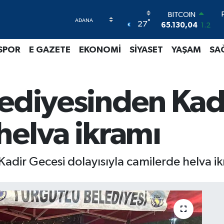
BITCOIN
°
27
65.130,04
1.2
DOLAR
47,7106
0.17
SPOR
E GAZETE
EKONOMİ
SİYASET
YAŞAM
SA
EURO
55,1652
0.27
STERLİN
64,4046
0.35
lediyesinden Kad
GRAM ALTIN
6648.99
2.59
BİST100
helva ikramı
13.773
-19
Kadir Gecesi dolayısıyla camilerde helva ik