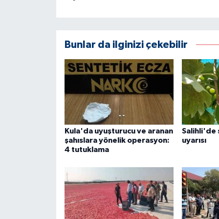
Bunlar da ilginizi çekebilir
Kula'da uyuşturucu ve aranan
Salihli'de
şahıslara yönelik operasyon:
uyarısı
4 tutuklama