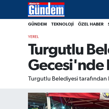
Manisa Hava Durumu
GÜNDEM
TEKNOLOJİ
ÖZEL HABER
Manisa Trafik Yoğunluk Haritası
YEREL
Süper Lig Puan Durumu ve Fikstür
Turgutlu Be
Tüm Manşetler
Gecesi'nde 
Son Dakika Haberleri
Turgutlu Belediyesi tarafından 
Haber Arşivi