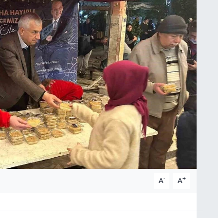
-
+
A
A