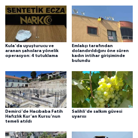
Kula'da uyuşturucu ve
Emlakçı tarafından
aranan şahıslara yönelik
dolandırıldığını öne süren
operasyon: 4 tutuklama
kadın intihar girişiminde
bulundu
Demirci'de Hacıbaba Fatih
Salihli'de salkım güvesi
Hafızlık Kur'an Kursu'nun
uyarısı
temeli atıldı