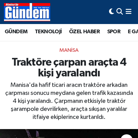
Manisa Hava Durumu
GÜNDEM
TEKNOLOJİ
ÖZEL HABER
SPOR
E G
Manisa Trafik Yoğunluk Haritası
MANİSA
Süper Lig Puan Durumu ve Fikstür
Traktöre çarpan araçta 4
kişi yaralandı
Tüm Manşetler
Manisa'da hafif ticari aracın traktöre arkadan
Son Dakika Haberleri
çarpması sonucu meydana gelen trafik kazasında
4 kişi yaralandı. Çarpmanın etkisiyle traktör
Haber Arşivi
şarampole devrilirken, araçta sıkışan yaralılar
itfaiye ekiplerince kurtarıldı.