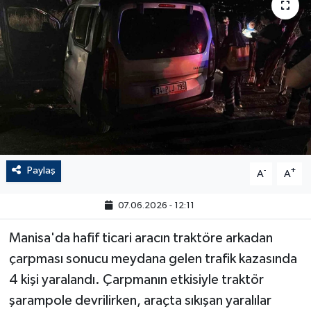
Paylaş
-
+
A
A
07.06.2026 - 12:11
Manisa'da hafif ticari aracın traktöre arkadan
çarpması sonucu meydana gelen trafik kazasında
4 kişi yaralandı. Çarpmanın etkisiyle traktör
şarampole devrilirken, araçta sıkışan yaralılar