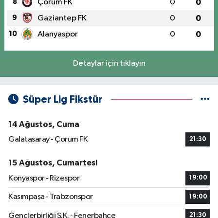
8
Çorum FK
0
0
9
Gaziantep FK
0
0
10
Alanyaspor
0
0
Detaylar için tıklayın
Süper Lig Fikstür
14 Ağustos, Cuma
Galatasaray - Çorum FK
21:30
15 Ağustos, Cumartesi
Konyaspor - Rizespor
19:00
Kasımpaşa - Trabzonspor
19:00
Gençlerbirliği S.K. - Fenerbahçe
21:30