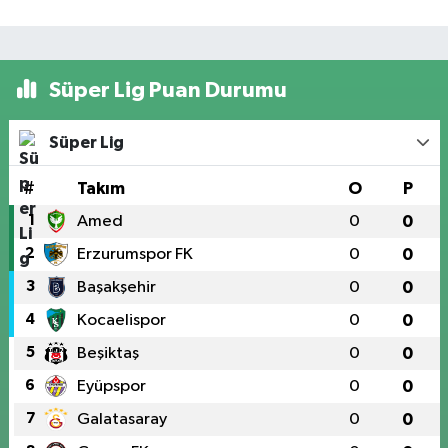
Süper Lig Puan Durumu
Süper Lig
#
Takım
O
P
1
Amed
0
0
2
Erzurumspor FK
0
0
3
Başakşehir
0
0
4
Kocaelispor
0
0
5
Beşiktaş
0
0
6
Eyüpspor
0
0
7
Galatasaray
0
0