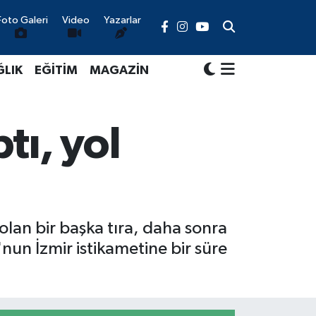
Foto Galeri
Video
Yazarlar
ĞLIK
EĞİTİM
MAGAZİN
tı, yol
 olan bir başka tıra, daha sonra
un İzmir istikametine bir süre