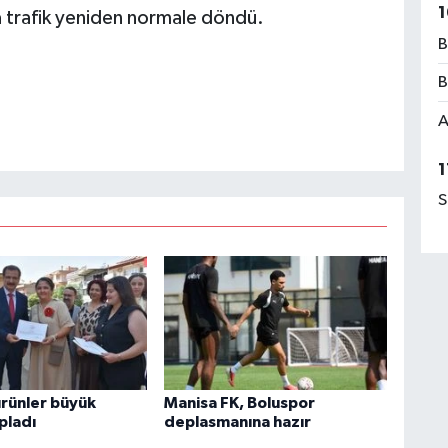
1
la trafik yeniden normale döndü.
B
B
A
1
S
ürünler büyük
Manisa FK, Boluspor
pladı
deplasmanına hazır