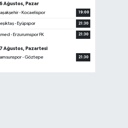
6 Ağustos, Pazar
aşakşehir - Kocaelispor
19:00
eşiktaş - Eyüpspor
21:30
med - Erzurumspor FK
21:30
7 Ağustos, Pazartesi
amsunspor - Göztepe
21:30