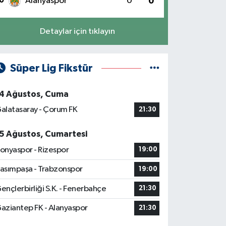
0
Alanyaspor
0
0
Detaylar için tıklayın
Süper Lig Fikstür
4 Ağustos, Cuma
alatasaray - Çorum FK
21:30
5 Ağustos, Cumartesi
onyaspor - Rizespor
19:00
asımpaşa - Trabzonspor
19:00
ençlerbirliği S.K. - Fenerbahçe
21:30
aziantep FK - Alanyaspor
21:30