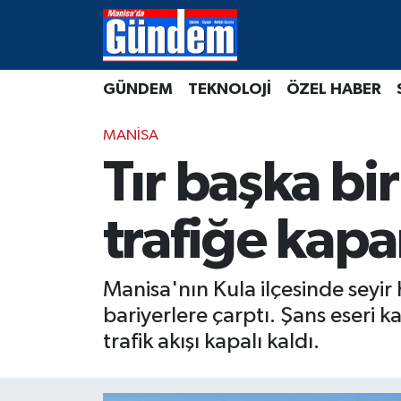
Manisa Hava Durumu
GÜNDEM
TEKNOLOJİ
ÖZEL HABER
Manisa Trafik Yoğunluk Haritası
MANİSA
Süper Lig Puan Durumu ve Fikstür
Tır başka bir
Tüm Manşetler
trafiğe kap
Son Dakika Haberleri
Manisa'nın Kula ilçesinde seyir 
Haber Arşivi
bariyerlere çarptı. Şans eseri
trafik akışı kapalı kaldı.