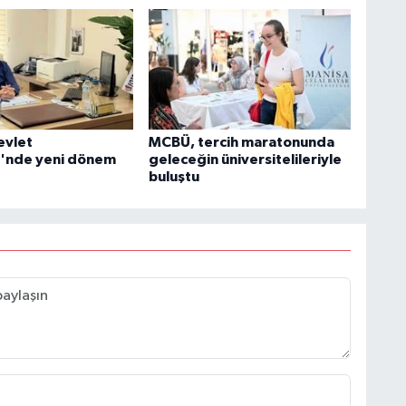
evlet
MCBÜ, tercih maratonunda
i'nde yeni dönem
geleceğin üniversitelileriyle
buluştu