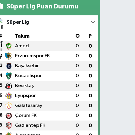
Süper Lig Puan Durumu
Süper Lig
#
Takım
O
P
1
Amed
0
0
2
Erzurumspor FK
0
0
3
Başakşehir
0
0
4
Kocaelispor
0
0
5
Beşiktaş
0
0
6
Eyüpspor
0
0
7
Galatasaray
0
0
8
Çorum FK
0
0
9
Gaziantep FK
0
0