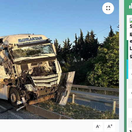
-
+
A
A