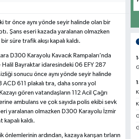
1
ki tır önce aynı yönde seyir halinde olan bir
rptı. Şans eseri kazada yaralanan olmazken
r süre trafik akışı kapalı kaldı.
nkara D300 Karayolu Kavacık Rampaları'nda
1
e Halil Bayraktar idaresindeki 06 EFY 287
G
tsizliği sonucu önce aynı yönde seyir halinde
1
ACD 611 plakalı tıra, daha sonra yol
Kazayı gören vatandaşların 112 Acil Çağrı
K
erine ambulans ve çok sayıda polis ekibi sevk
K
eri yaralanan olmazken D300 Karayolu İzmir
G
t kapalı kaldı.
G
ik önlemlerinin ardından, kazaya karışan tırların