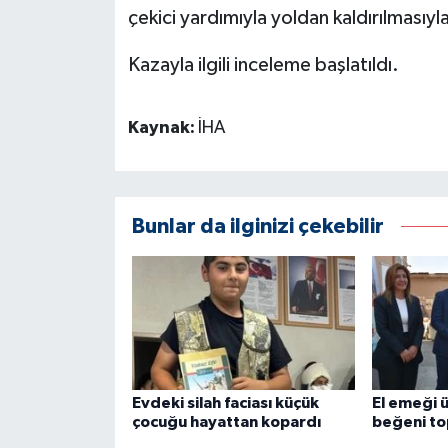
çekici yardımıyla yoldan kaldırılmasıy
Kazayla ilgili inceleme başlatıldı.
Kaynak:
İHA
Bunlar da ilginizi çekebilir
Evdeki silah faciası küçük
El emeği 
çocuğu hayattan kopardı
beğeni to