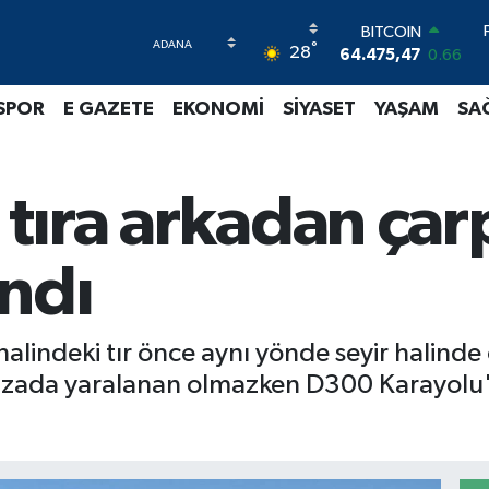
BITCOIN
°
28
64.475,47
0.66
DOLAR
47,5986
0.06
SPOR
E GAZETE
EKONOMİ
SİYASET
YAŞAM
SA
EURO
55,0700
0.1
STERLİN
64,2438
0.21
 tıra arkadan çarp
GRAM ALTIN
6518.23
0.39
BİST100
andı
13.703
0
halindeki tır önce aynı yönde seyir halinde
 kazada yaralanan olmazken D300 Karayolu'n