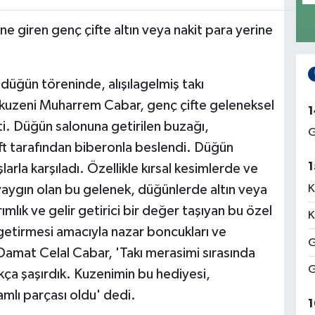
 giren genç çifte altın veya nakit para yerine
 düğün töreninde, alışılagelmiş takı
n kuzeni Muharrem Cabar, genç çifte geleneksel
1
tti. Düğün salonuna getirilen buzağı,
G
çift tarafından biberonla beslendi. Düğün
1
ışlarla karşıladı. Özellikle kırsal kesimlerde ve
 yaygın olan bu gelenek, düğünlerde altın veya
K
rımlık ve gelir getirici bir değer taşıyan bu özel
K
 getirmesi amacıyla nazar boncukları ve
G
 Damat Celal Cabar, 'Takı merasimi sırasında
G
ça şaşırdık. Kuzenimin bu hediyesi,
lı parçası oldu' dedi.
1