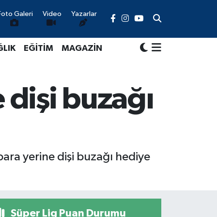
Foto Galeri
Video
Yazarlar
ĞLIK
EĞİTİM
MAGAZİN
 dişi buzağı
para yerine dişi buzağı hediye
Süper Lig Puan Durumu