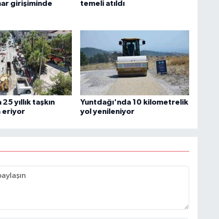
har girişiminde
temeli atıldı
25 yıllık taşkın
Yuntdağı'nda 10 kilometrelik
a eriyor
yol yenileniyor