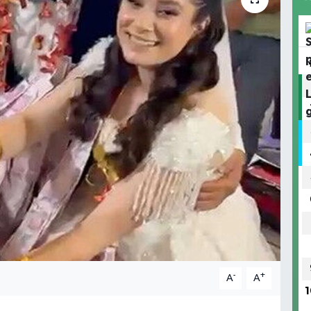
-
+
A
A
1