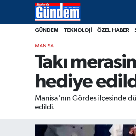
Manisa Hava Durumu
GÜNDEM
TEKNOLOJİ
ÖZEL HABER
Manisa Trafik Yoğunluk Haritası
MANİSA
Süper Lig Puan Durumu ve Fikstür
Takı merasim
Tüm Manşetler
hediye edild
Son Dakika Haberleri
Manisa'nın Gördes ilçesinde dün
Haber Arşivi
edildi.