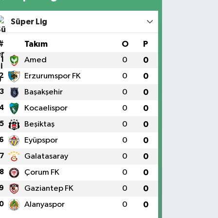
Süper Lig
#
Takım
O
P
1
Amed
0
0
2
Erzurumspor FK
0
0
3
Başakşehir
0
0
4
Kocaelispor
0
0
5
Beşiktaş
0
0
6
Eyüpspor
0
0
7
Galatasaray
0
0
8
Çorum FK
0
0
9
Gaziantep FK
0
0
0
Alanyaspor
0
0