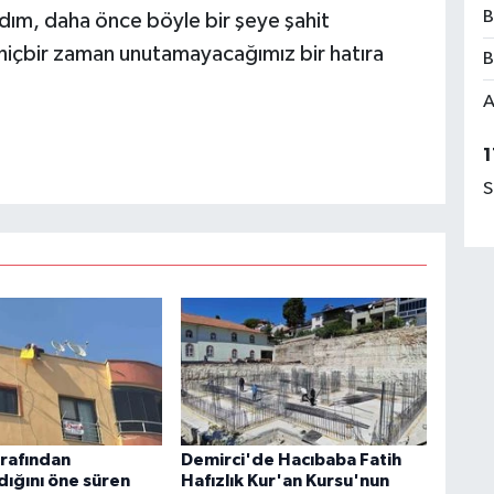
B
rdım, daha önce böyle bir şeye şahit
 hiçbir zaman unutamayacağımız bir hatıra
B
A
1
S
arafından
Demirci'de Hacıbaba Fatih
dığını öne süren
Hafızlık Kur'an Kursu'nun