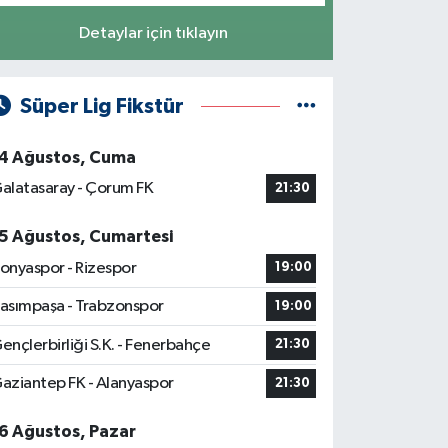
Detaylar için tıklayın
Süper Lig Fikstür
4 Ağustos, Cuma
alatasaray - Çorum FK
21:30
5 Ağustos, Cumartesi
onyaspor - Rizespor
19:00
asımpaşa - Trabzonspor
19:00
ençlerbirliği S.K. - Fenerbahçe
21:30
aziantep FK - Alanyaspor
21:30
6 Ağustos, Pazar