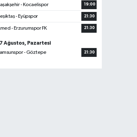
aşakşehir - Kocaelispor
19:00
eşiktaş - Eyüpspor
21:30
med - Erzurumspor FK
21:30
7 Ağustos, Pazartesi
amsunspor - Göztepe
21:30