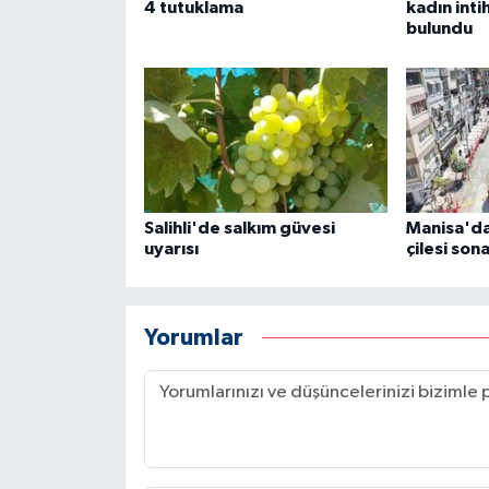
4 tutuklama
kadın inti
bulundu
Salihli'de salkım güvesi
Manisa'da 
uyarısı
çilesi son
Yorumlar