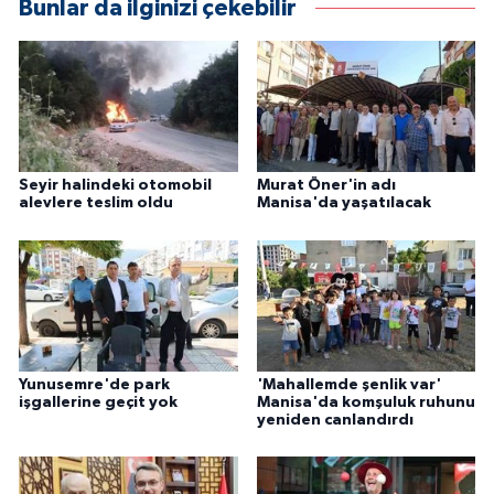
Bunlar da ilginizi çekebilir
Seyir halindeki otomobil
Murat Öner'in adı
alevlere teslim oldu
Manisa'da yaşatılacak
Yunusemre'de park
'Mahallemde şenlik var'
işgallerine geçit yok
Manisa'da komşuluk ruhunu
yeniden canlandırdı