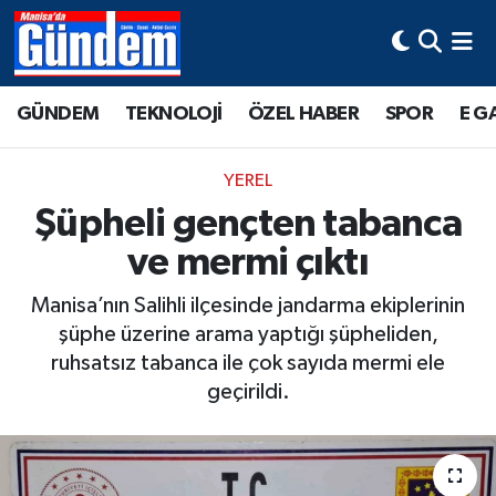
Manisa Hava Durumu
GÜNDEM
TEKNOLOJİ
ÖZEL HABER
SPOR
E G
Manisa Trafik Yoğunluk Haritası
YEREL
Süper Lig Puan Durumu ve Fikstür
Şüpheli gençten tabanca
ve mermi çıktı
Tüm Manşetler
Manisa’nın Salihli ilçesinde jandarma ekiplerinin
Son Dakika Haberleri
şüphe üzerine arama yaptığı şüpheliden,
ruhsatsız tabanca ile çok sayıda mermi ele
Haber Arşivi
geçirildi.