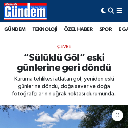
Manisa Hava Durumu
GÜNDEM
TEKNOLOJİ
ÖZEL HABER
SPOR
E G
Manisa Trafik Yoğunluk Haritası
ÇEVRE
Süper Lig Puan Durumu ve Fikstür
“Sülüklü Göl” eski
günlerine geri döndü
Tüm Manşetler
Kuruma tehlikesi atlatan göl, yeniden eski
Son Dakika Haberleri
günlerine döndü, doğa sever ve doğa
fotoğrafçılarının uğrak noktası durumunda.
Haber Arşivi