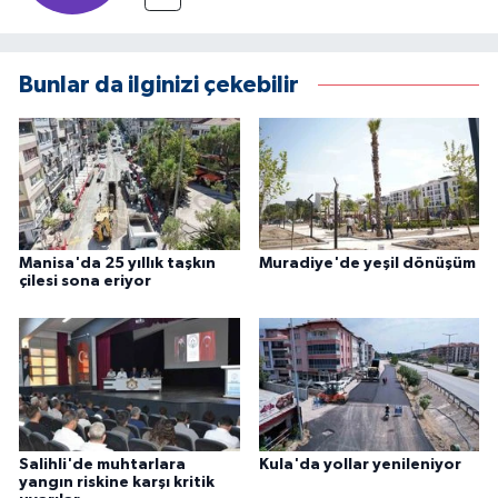
Bunlar da ilginizi çekebilir
Manisa'da 25 yıllık taşkın
Muradiye'de yeşil dönüşüm
çilesi sona eriyor
Salihli'de muhtarlara
Kula'da yollar yenileniyor
yangın riskine karşı kritik