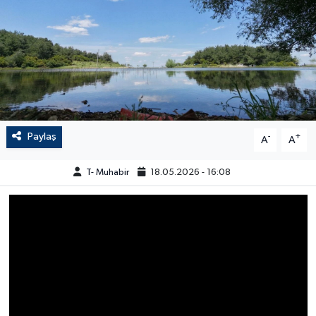
Paylaş
-
+
A
A
T- Muhabir
18.05.2026 - 16:08