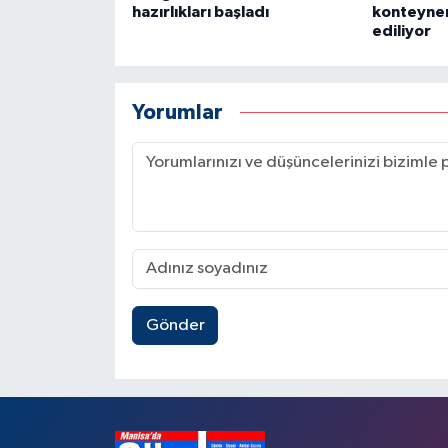
hazırlıkları başladı
konteyner
ediliyor
Yorumlar
Gönder