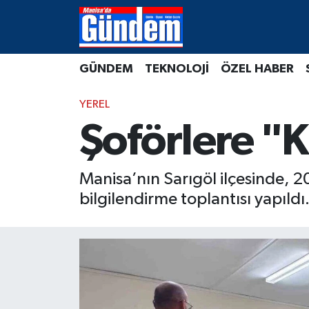
Manisa Hava Durumu
GÜNDEM
TEKNOLOJİ
ÖZEL HABER
Manisa Trafik Yoğunluk Haritası
YEREL
Süper Lig Puan Durumu ve Fikstür
Şoförlere "K
Tüm Manşetler
Manisa’nın Sarıgöl ilçesinde, 2
Son Dakika Haberleri
bilgilendirme toplantısı yapıldı
Haber Arşivi