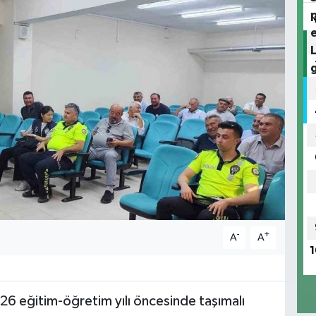
-
+
A
A
1
26 eğitim-öğretim yılı öncesinde taşımalı