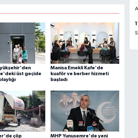
A
1
S
yükşehir'den
Manisa Emekli Kafe'de
e'deki üst geçide
kuaför ve berber hizmeti
laylığı
başladı
er'de çöp
MHP Yunusemre'de yeni