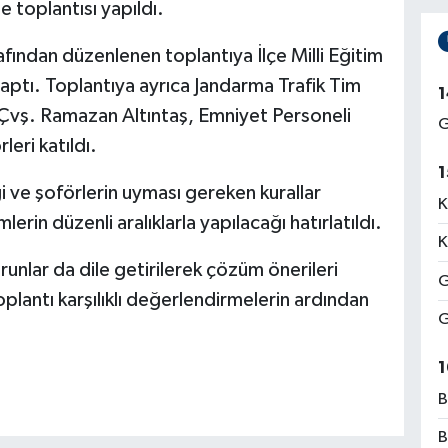
e toplantısı yapıldı.
afından düzenlenen toplantıya İlçe Milli Eğitim
ptı. Toplantıya ayrıca Jandarma Trafik Tim
1
Çvş. Ramazan Altıntaş, Emniyet Personeli
G
eri katıldı.
1
 ve şoförlerin uyması gereken kurallar
K
lerin düzenli aralıklarla yapılacağı hatırlatıldı.
K
runlar da dile getirilerek çözüm önerileri
G
oplantı karşılıklı değerlendirmelerin ardından
G
1
B
B