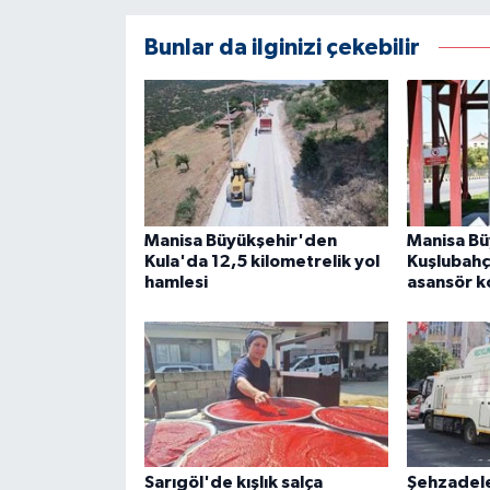
Bunlar da ilginizi çekebilir
Manisa Büyükşehir'den
Manisa Bü
Kula'da 12,5 kilometrelik yol
Kuşlubahç
hamlesi
asansör ko
Sarıgöl'de kışlık salça
Şehzadel