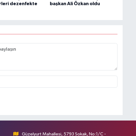
leri dezenfekte
başkan Ali Özkan oldu
Güzelyurt Mahallesi, 5793 Sokak, No:1/C -