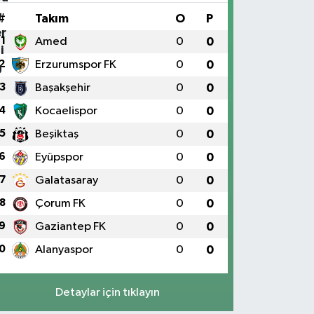
#
Takım
O
P
1
Amed
0
0
2
Erzurumspor FK
0
0
3
Başakşehir
0
0
4
Kocaelispor
0
0
5
Beşiktaş
0
0
6
Eyüpspor
0
0
7
Galatasaray
0
0
8
Çorum FK
0
0
9
Gaziantep FK
0
0
0
Alanyaspor
0
0
Detaylar için tıklayın