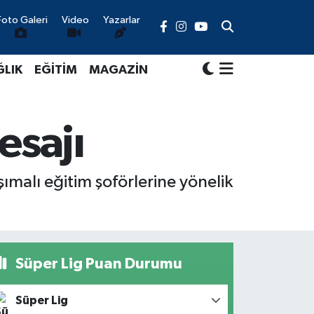
Foto Galeri
Video
Yazarlar
ĞLIK
EĞİTİM
MAGAZİN
esajı
ımalı eğitim şoförlerine yönelik
Süper Lig Puan Durumu
Süper Lig