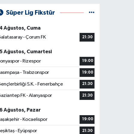
Süper Lig Fikstür
4 Ağustos, Cuma
alatasaray - Çorum FK
21:30
5 Ağustos, Cumartesi
onyaspor - Rizespor
19:00
asımpaşa - Trabzonspor
19:00
ençlerbirliği S.K. - Fenerbahçe
21:30
aziantep FK - Alanyaspor
21:30
6 Ağustos, Pazar
aşakşehir - Kocaelispor
19:00
eşiktaş - Eyüpspor
21:30