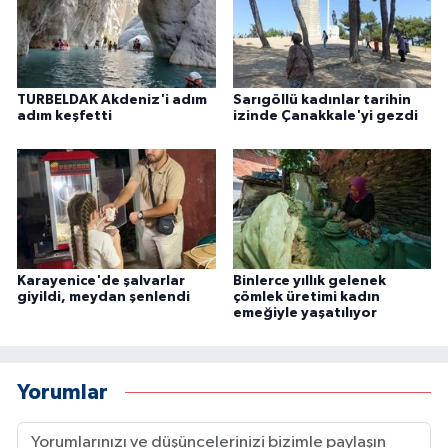
TURBELDAK Akdeniz'i adım
Sarıgöllü kadınlar tarihin
adım keşfetti
izinde Çanakkale'yi gezdi
Karayenice'de şalvarlar
Binlerce yıllık gelenek
giyildi, meydan şenlendi
çömlek üretimi kadın
emeğiyle yaşatılıyor
Yorumlar