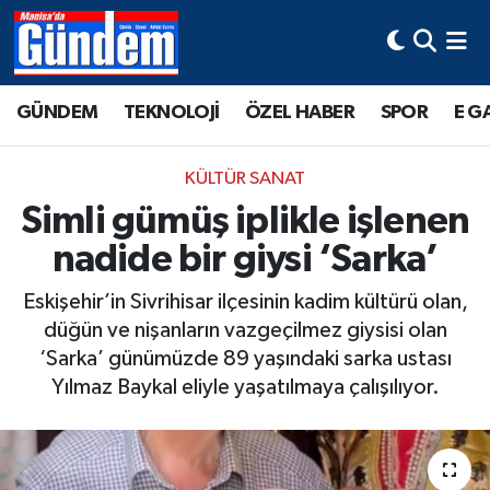
Manisa Hava Durumu
GÜNDEM
TEKNOLOJİ
ÖZEL HABER
SPOR
E G
Manisa Trafik Yoğunluk Haritası
KÜLTÜR SANAT
Süper Lig Puan Durumu ve Fikstür
Simli gümüş iplikle işlenen
nadide bir giysi ‘Sarka’
Tüm Manşetler
Eskişehir’in Sivrihisar ilçesinin kadim kültürü olan,
Son Dakika Haberleri
düğün ve nişanların vazgeçilmez giysisi olan
‘Sarka’ günümüzde 89 yaşındaki sarka ustası
Haber Arşivi
Yılmaz Baykal eliyle yaşatılmaya çalışılıyor.