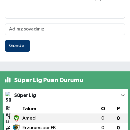
Gönder
Süper Lig Puan Durumu
Süper Lig
#
Takım
O
P
1
Amed
0
0
2
Erzurumspor FK
0
0