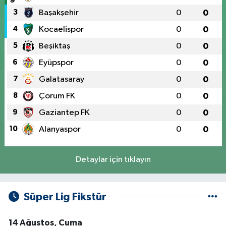
3
Başakşehir
0
0
4
Kocaelispor
0
0
5
Beşiktaş
0
0
6
Eyüpspor
0
0
7
Galatasaray
0
0
8
Çorum FK
0
0
9
Gaziantep FK
0
0
10
Alanyaspor
0
0
Detaylar için tıklayın
Süper Lig Fikstür
14 Ağustos, Cuma