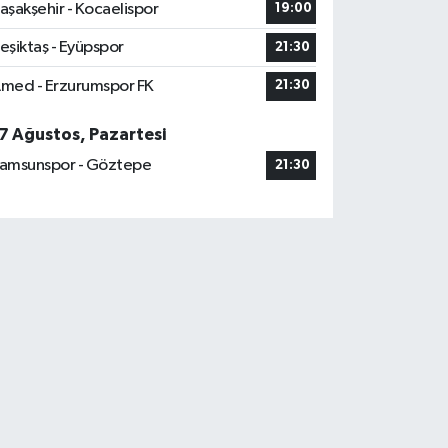
aşakşehir - Kocaelispor
19:00
eşiktaş - Eyüpspor
21:30
med - Erzurumspor FK
21:30
7 Ağustos, Pazartesi
amsunspor - Göztepe
21:30