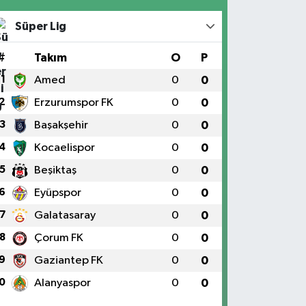
Süper Lig
#
Takım
O
P
1
Amed
0
0
2
Erzurumspor FK
0
0
3
Başakşehir
0
0
4
Kocaelispor
0
0
5
Beşiktaş
0
0
6
Eyüpspor
0
0
7
Galatasaray
0
0
8
Çorum FK
0
0
9
Gaziantep FK
0
0
0
Alanyaspor
0
0