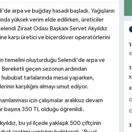
di'de arpa ve buğday hasadı başladı. Yağışların
ında yüksek verim elde edilirken, üreticiler
endi Ziraat Odası Başkanı Servet Akyıldız
ne karşı üretici ve biçerdöver operatörlerini
1
G
nin temelini oluşturduğu Selendi'de arpa ve
1
. Bereketli geçen sezonun ardından
ububat tarlalarında mesai yaparken,
K
erinin karşılığını almayı umut ediyor.
K
mamlanması için çalışmalar aralıksız devam
G
r başına 350 TL olduğu öğrenildi.
G
ıldız, bu yıl ilçede yaklaşık 500 çiftçinin
1
t üretimi yaptığını belirterek, 'Bu yıl