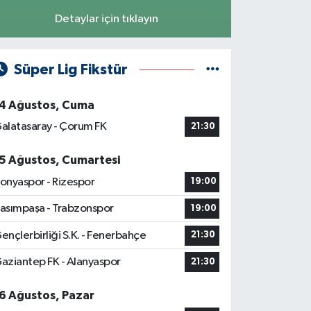
Detaylar için tıklayın
Süper Lig Fikstür
4 Ağustos, Cuma
alatasaray - Çorum FK
21:30
5 Ağustos, Cumartesi
onyaspor - Rizespor
19:00
asımpaşa - Trabzonspor
19:00
ençlerbirliği S.K. - Fenerbahçe
21:30
aziantep FK - Alanyaspor
21:30
6 Ağustos, Pazar