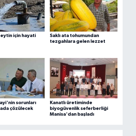
ytin için hayati
Saklı ata tohumundan
tezgahlara gelen lezzet
yi'nin sorunları
Kanatlı üretiminde
ada çözülecek
biyogüvenlik seferberliği
Manisa'dan başladı