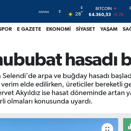
BITCOIN
°
64.360,53
-0.76
28
DOLAR
47,7069
0.17
SPOR
E GAZETE
EKONOMİ
SİYASET
YAŞAM
SA
EURO
55,0265
0.01
STERLİN
64,1897
0.02
hububat hasadı b
GRAM ALTIN
6574.81
1.44
BİST100
 Selendi'de arpa ve buğday hasadı başladı.
13.887
64
k verim elde edilirken, üreticiler bereket
rvet Akyıldız ise hasat döneminde artan yan
rli olmaları konusunda uyardı.