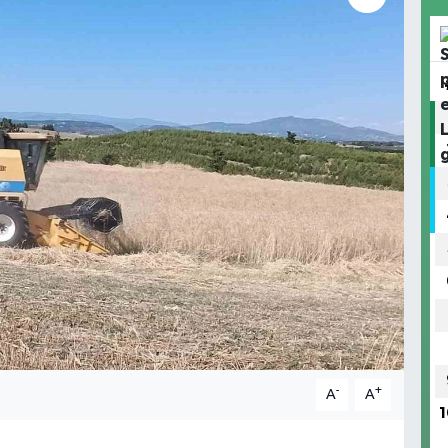
-
+
A
A
1