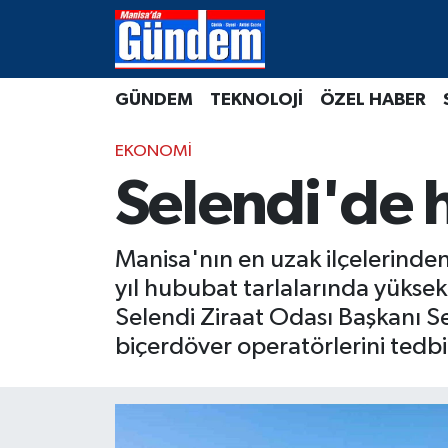
Manisa Hava Durumu
GÜNDEM
TEKNOLOJİ
ÖZEL HABER
Manisa Trafik Yoğunluk Haritası
EKONOMİ
Süper Lig Puan Durumu ve Fikstür
Selendi'de 
Tüm Manşetler
Manisa'nın en uzak ilçelerinden
Son Dakika Haberleri
yıl hububat tarlalarında yükse
Selendi Ziraat Odası Başkanı Se
Haber Arşivi
biçerdöver operatörlerini tedbi