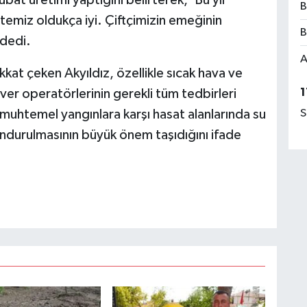
B
temiz oldukça iyi. Çiftçimizin emeğinin
B
 dedi.
A
at çeken Akyıldız, özellikle sıcak hava ve
1
över operatörlerinin gerekli tüm tedbirleri
, muhtemel yangınlara karşı hasat alanlarında su
S
ndurulmasının büyük önem taşıdığını ifade