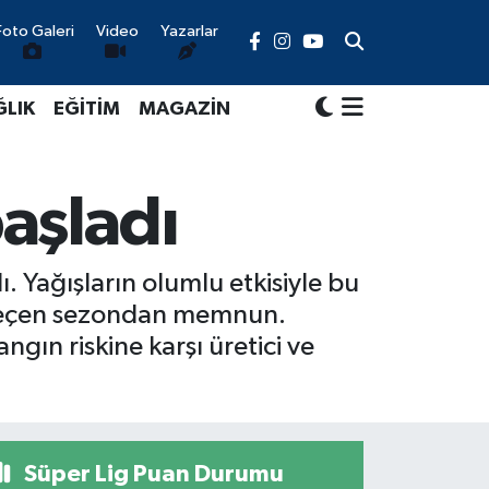
Foto Galeri
Video
Yazarlar
ĞLIK
EĞİTİM
MAGAZİN
aşladı
 Yağışların olumlu etkisiyle bu
li geçen sezondan memnun.
gın riskine karşı üretici ve
Süper Lig Puan Durumu