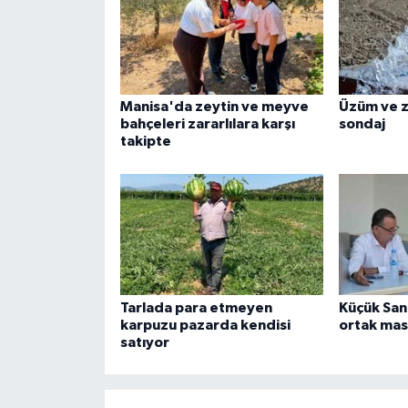
Manisa'da zeytin ve meyve
Üzüm ve ze
bahçeleri zararlılara karşı
sondaj
takipte
Tarlada para etmeyen
Küçük Sana
karpuzu pazarda kendisi
ortak mas
satıyor