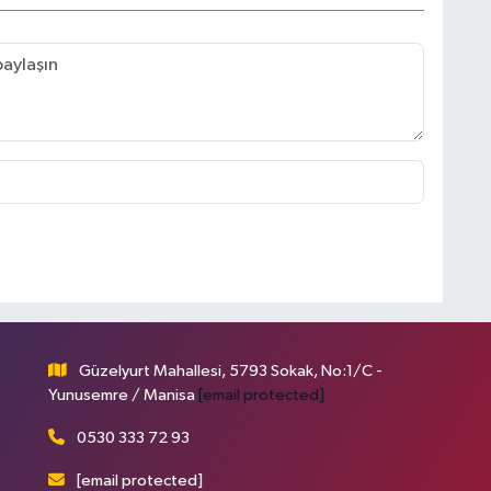
Güzelyurt Mahallesi, 5793 Sokak, No:1/C -
Yunusemre / Manisa
[email protected]
0530 333 72 93
[email protected]