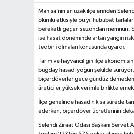
Manisa'nın en uzak ilçelerinden Selen
olumlu etkisiyle bu yıl hububat tarlalar
bereketli geçen sezondan memnun. Sel
ise hasat döneminde artan yangın riski
tedbirli olmaları konusunda uyardı.
Tarım ve hayvancılığın ilçe ekonomisi
buğday hasadı yoğun şekilde sürüyor
biçerdöverler gece gündüz demeden h
üreticiler yüksek verimle birlikte emekl
İlçe genelinde hasadın kısa sürede ta
ederken, biçerdöver ücretlerinin deka
Selendi Ziraat Odası Başkanı Servet Aky
toplam 223 bin 575 dekar alanda hububa