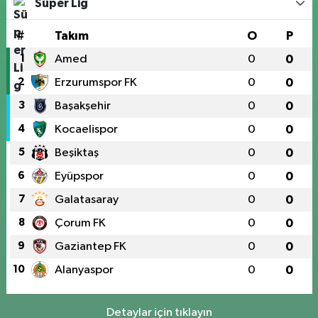
Süper Lig
#
Takım
O
P
1
Amed
0
0
2
Erzurumspor FK
0
0
3
Başakşehir
0
0
4
Kocaelispor
0
0
5
Beşiktaş
0
0
6
Eyüpspor
0
0
7
Galatasaray
0
0
8
Çorum FK
0
0
9
Gaziantep FK
0
0
10
Alanyaspor
0
0
Detaylar için tıklayın