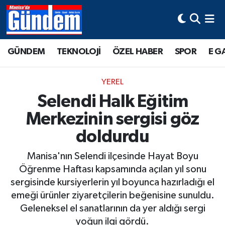
Manisa Hava Durumu
GÜNDEM
TEKNOLOJİ
ÖZEL HABER
SPOR
E G
Manisa Trafik Yoğunluk Haritası
YEREL
Süper Lig Puan Durumu ve Fikstür
Selendi Halk Eğitim
Merkezinin sergisi göz
Tüm Manşetler
doldurdu
Son Dakika Haberleri
Manisa'nın Selendi ilçesinde Hayat Boyu
Haber Arşivi
Öğrenme Haftası kapsamında açılan yıl sonu
sergisinde kursiyerlerin yıl boyunca hazırladığı el
emeği ürünler ziyaretçilerin beğenisine sunuldu.
Geleneksel el sanatlarının da yer aldığı sergi
yoğun ilgi gördü.