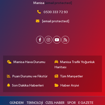
Manisa
[email protected]
0530 333 72 93
[email protected]
Manisa Hava Durumu
Manisa Trafik Yoğunluk
Haritası
Puan Durumu ve Fikstür
Tüm Manşetler
Son Dakika Haberleri
Haber Arşivi
GÜNDEM
TEKNOLOJİ
ÖZEL HABER
SPOR
E GAZETE