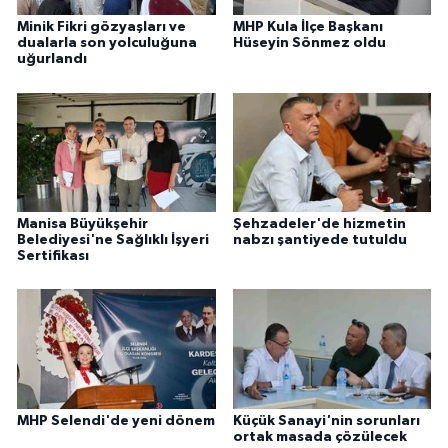
Minik Fikri gözyaşları ve
MHP Kula İlçe Başkanı
dualarla son yolculuğuna
Hüseyin Sönmez oldu
uğurlandı
Manisa Büyükşehir
Şehzadeler'de hizmetin
Belediyesi'ne Sağlıklı İşyeri
nabzı şantiyede tutuldu
Sertifikası
MHP Selendi'de yeni dönem
Küçük Sanayi'nin sorunları
ortak masada çözülecek