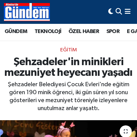
Manisa Hava Durumu
GÜNDEM
TEKNOLOJİ
ÖZEL HABER
SPOR
E G
Manisa Trafik Yoğunluk Haritası
EĞİTİM
Süper Lig Puan Durumu ve Fikstür
Şehzadeler'in minikleri
mezuniyet heyecanı yaşadı
Tüm Manşetler
Şehzadeler Belediyesi Çocuk Evleri'nde eğitim
Son Dakika Haberleri
gören 190 minik öğrenci, iki gün süren yıl sonu
gösterileri ve mezuniyet töreniyle izleyenlere
Haber Arşivi
unutulmaz anlar yaşattı.