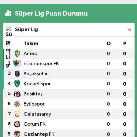
Süper Lig Puan Durumu
Süper Lig
#
Takım
O
P
1
Amed
0
0
2
Erzurumspor FK
0
0
3
Başakşehir
0
0
4
Kocaelispor
0
0
5
Beşiktaş
0
0
6
Eyüpspor
0
0
7
Galatasaray
0
0
8
Çorum FK
0
0
9
Gaziantep FK
0
0