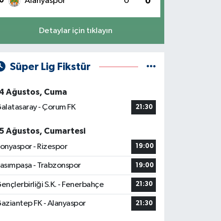
0
Alanyaspor
0
0
Detaylar için tıklayın
Süper Lig Fikstür
4 Ağustos, Cuma
alatasaray - Çorum FK
21:30
5 Ağustos, Cumartesi
onyaspor - Rizespor
19:00
asımpaşa - Trabzonspor
19:00
ençlerbirliği S.K. - Fenerbahçe
21:30
aziantep FK - Alanyaspor
21:30