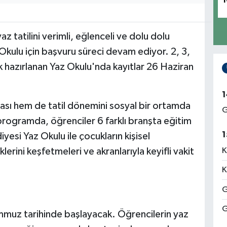
1
z tatilini verimli, eğlenceli ve dolu dolu
Okulu için başvuru süreci devam ediyor. 2, 3,
ik hazırlanan Yaz Okulu'nda kayıtlar 26 Haziran
1
ası hem de tatil dönemini sosyal bir ortamda
G
rogramda, öğrenciler 6 farklı branşta eğitim
1
yesi Yaz Okulu ile çocukların kişisel
erini keşfetmeleri ve akranlarıyla keyifli vakit
K
K
G
G
muz tarihinde başlayacak. Öğrencilerin yaz