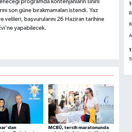
eceği programda kontenjanların sınırlı
1
larını son güne bırakmamaları istendi. Yaz
B
 velileri, başvurularını 26 Haziran tarihine
B
Evi'ne yapabilecek.
A
1
S
bar'dan
MCBÜ, tercih maratonunda