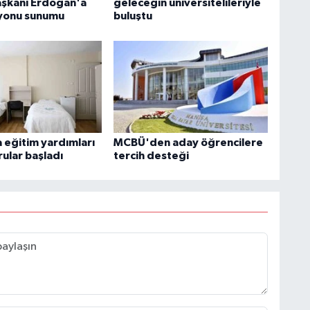
şkanı Erdoğan'a
geleceğin üniversitelileriyle
yonu sunumu
buluştu
 eğitim yardımları
MCBÜ'den aday öğrencilere
rular başladı
tercih desteği