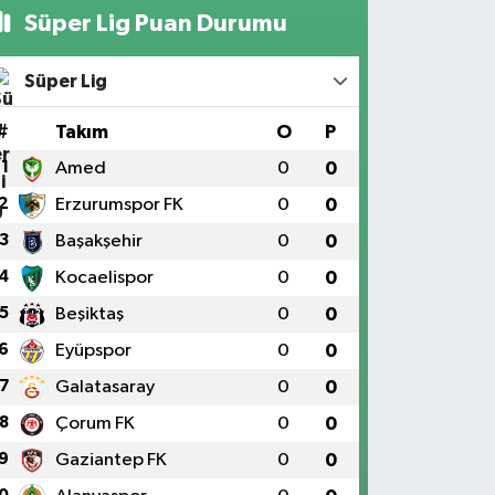
Süper Lig Puan Durumu
Süper Lig
#
Takım
O
P
1
Amed
0
0
2
Erzurumspor FK
0
0
3
Başakşehir
0
0
4
Kocaelispor
0
0
5
Beşiktaş
0
0
6
Eyüpspor
0
0
7
Galatasaray
0
0
8
Çorum FK
0
0
9
Gaziantep FK
0
0