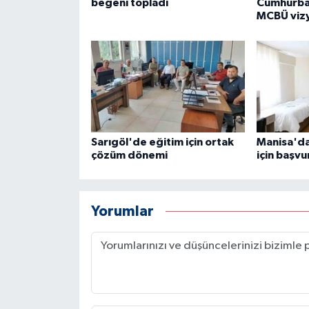
beğeni topladı
Cumhurba
MCBÜ viz
Sarıgöl'de eğitim için ortak
Manisa'da
çözüm dönemi
için başvu
Yorumlar