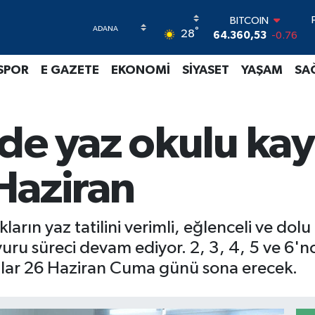
BITCOIN
°
64.360,53
-0.76
28
DOLAR
47,7069
0.17
SPOR
E GAZETE
EKONOMİ
SİYASET
YAŞAM
SA
EURO
55,0265
0.01
STERLİN
64,1897
0.02
e yaz okulu kayıt
GRAM ALTIN
6574.81
1.44
BİST100
Haziran
13.887
64
arın yaz tatilini verimli, eğlenceli ve dol
ru süreci devam ediyor. 2, 3, 4, 5 ve 6'ncı
tlar 26 Haziran Cuma günü sona erecek.