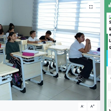
-
+
A
A