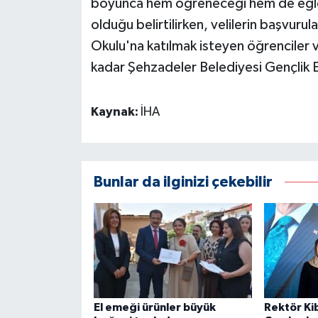
boyunca hem öğreneceği hem de eğlen
olduğu belirtilirken, velilerin başvuru
Okulu'na katılmak isteyen öğrenciler ve
kadar Şehzadeler Belediyesi Gençlik 
Kaynak:
İHA
Bunlar da ilginizi çekebilir
El emeği ürünler büyük
Rektör Ki