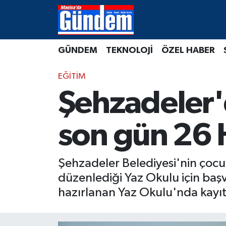
Manisa Hava Durumu
GÜNDEM
TEKNOLOJİ
ÖZEL HABER
Manisa Trafik Yoğunluk Haritası
EĞİTİM
Süper Lig Puan Durumu ve Fikstür
Şehzadeler'd
Tüm Manşetler
son gün 26 
Son Dakika Haberleri
Şehzadeler Belediyesi'nin çocukl
Haber Arşivi
düzenlediği Yaz Okulu için başvu
hazırlanan Yaz Okulu'nda kayı