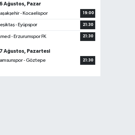
6 Ağustos, Pazar
aşakşehir - Kocaelispor
19:00
eşiktaş - Eyüpspor
21:30
med - Erzurumspor FK
21:30
7 Ağustos, Pazartesi
amsunspor - Göztepe
21:30