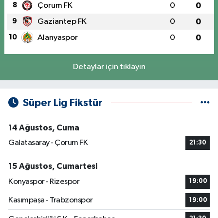
8
Çorum FK
0
0
9
Gaziantep FK
0
0
10
Alanyaspor
0
0
Detaylar için tıklayın
Süper Lig Fikstür
14 Ağustos, Cuma
Galatasaray - Çorum FK
21:30
15 Ağustos, Cumartesi
Konyaspor - Rizespor
19:00
Kasımpaşa - Trabzonspor
19:00