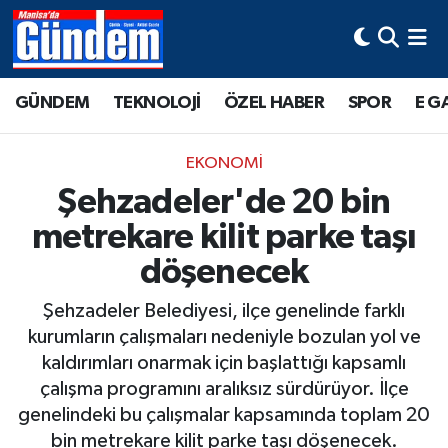
Manisa Hava Durumu
GÜNDEM
TEKNOLOJİ
ÖZEL HABER
SPOR
E G
Manisa Trafik Yoğunluk Haritası
EKONOMİ
Süper Lig Puan Durumu ve Fikstür
Şehzadeler'de 20 bin
metrekare kilit parke taşı
Tüm Manşetler
döşenecek
Son Dakika Haberleri
Şehzadeler Belediyesi, ilçe genelinde farklı
Haber Arşivi
kurumların çalışmaları nedeniyle bozulan yol ve
kaldırımları onarmak için başlattığı kapsamlı
çalışma programını aralıksız sürdürüyor. İlçe
genelindeki bu çalışmalar kapsamında toplam 20
bin metrekare kilit parke taşı döşenecek.