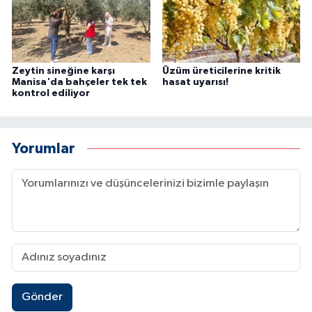
Zeytin sineğine karşı
Üzüm üreticilerine kritik
Manisa'da bahçeler tek tek
hasat uyarısı!
kontrol ediliyor
Yorumlar
Gönder