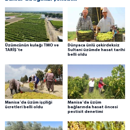
Üzümcünün kulağı TMO ve
Dünyaca ünlü çekirdeksiz
TARİŞ'te
Sultani üzümde hasat tarihi
belli oldu
Manisa'da üzüm işçiliği
Manisa'da üzüm
ücretleri belli oldu
bağlarında hasat öncesi
pestisit denetimi