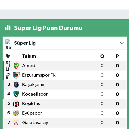
Süper Lig Puan Durumu
Süper Lig
#
Takım
O
P
1
Amed
0
0
2
Erzurumspor FK
0
0
3
Başakşehir
0
0
4
Kocaelispor
0
0
5
Beşiktaş
0
0
6
Eyüpspor
0
0
7
Galatasaray
0
0