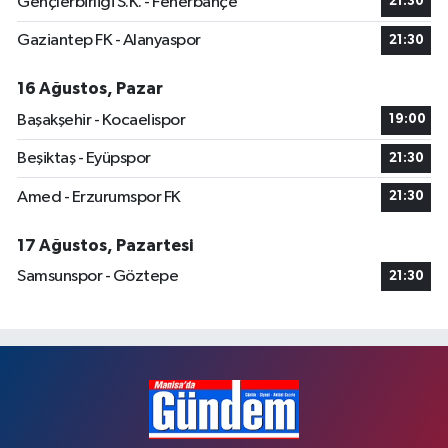
Gençlerbirliği S.K. - Fenerbahçe
21:30
Gaziantep FK - Alanyaspor
21:30
16 Ağustos, Pazar
Başakşehir - Kocaelispor
19:00
Beşiktaş - Eyüpspor
21:30
Amed - Erzurumspor FK
21:30
17 Ağustos, Pazartesi
Samsunspor - Göztepe
21:30