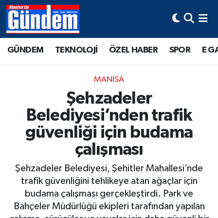
Manisa Hava Durumu
GÜNDEM
TEKNOLOJİ
ÖZEL HABER
SPOR
E G
Manisa Trafik Yoğunluk Haritası
MANİSA
Süper Lig Puan Durumu ve Fikstür
Şehzadeler
Belediyesi’nden trafik
Tüm Manşetler
güvenliği için budama
Son Dakika Haberleri
çalışması
Haber Arşivi
Şehzadeler Belediyesi, Şehitler Mahallesi’nde
trafik güvenliğini tehlikeye atan ağaçlar için
budama çalışması gerçekleştirdi. Park ve
Bahçeler Müdürlüğü ekipleri tarafından yapılan