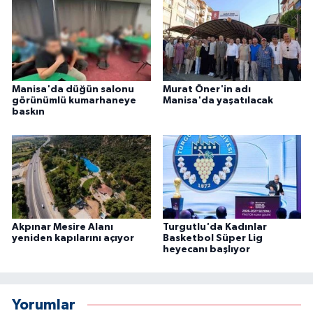
Manisa'da düğün salonu
Murat Öner'in adı
görünümlü kumarhaneye
Manisa'da yaşatılacak
baskın
Akpınar Mesire Alanı
Turgutlu'da Kadınlar
yeniden kapılarını açıyor
Basketbol Süper Lig
heyecanı başlıyor
Yorumlar